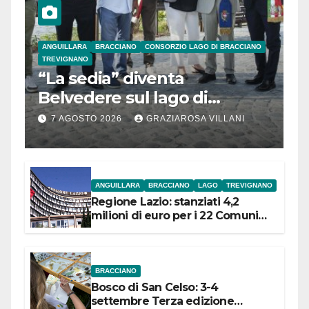
ANGUILLARA
BRACCIANO
CONSORZIO LAGO DI BRACCIANO
TREVIGNANO
“La sedia” diventa
Belvedere sul lago di
Bracciano: ieri
7 AGOSTO 2026
GRAZIAROSA VILLANI
l’inaugurazione
ANGUILLARA
BRACCIANO
LAGO
TREVIGNANO
Regione Lazio: stanziati 4,2
milioni di euro per i 22 Comuni
dell’Etruria Meridionale
BRACCIANO
Bosco di San Celso: 3-4
settembre Terza edizione