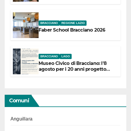
Festival “Storie in cielo e in terra”
BRACCIANO
REGIONE LAZIO
Faber School Bracciano 2026
BRACCIANO
LAGO
Museo Civico di Bracciano: l’8
agosto per i 20 anni progetto
“Conservare la memoria”
Comuni
Anguillara