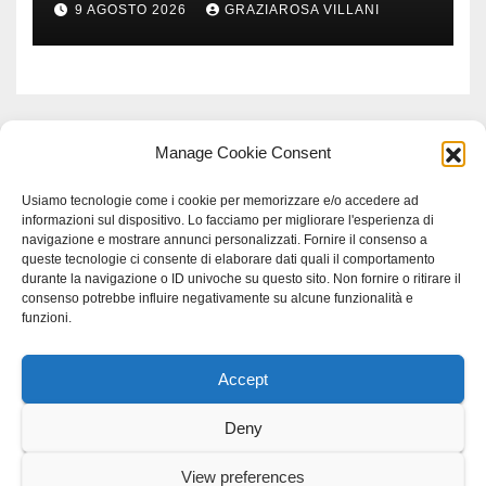
9 AGOSTO 2026
GRAZIAROSA VILLANI
acquedottistica da 29,5
milioni di euro
Manage Cookie Consent
Usiamo tecnologie come i cookie per memorizzare e/o accedere ad
informazioni sul dispositivo. Lo facciamo per migliorare l'esperienza di
navigazione e mostrare annunci personalizzati. Fornire il consenso a
queste tecnologie ci consente di elaborare dati quali il comportamento
durante la navigazione o ID univoche su questo sito. Non fornire o ritirare il
consenso potrebbe influire negativamente su alcune funzionalità e
funzioni.
Accept
Proudly powered by WordPress
|
Tema: Newspaperex di
Themeansar
.
Deny
Home
Gerenza
home
Lavoro
Scienza
studio specialistico bracciano
View preferences
Villani Comunicazione