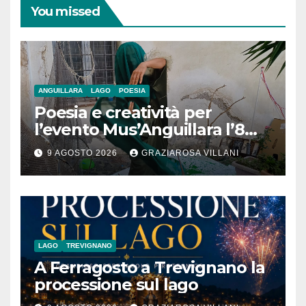
You missed
ANGUILLARA
LAGO
POESIA
Poesia e creatività per
l’evento Mus’Anguillara l’8
agosto 2026 al Museo
9 AGOSTO 2026
GRAZIAROSA VILLANI
Contadino
LAGO
TREVIGNANO
A Ferragosto a Trevignano la
processione sul lago