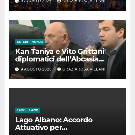
9 AGOSTO 2026
GRAZIAROSA VILLANI
ESTERI
MONDO
Kan Taniya e Vito Grittani
diplomatici dell’Abcasia
contro nota del governo
9 AGOSTO 2026
GRAZIAROSA VILLANI
romeno. “Non si può invocare
la costruzione di ponti e allo
stesso tempo condannare
chiunque li attraversi”
LAGO
LAZIO
Lago Albano: Accordo
Attuativo per
l’interconnessione