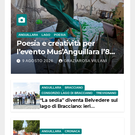
ANGUILLARA
LAGO
POESIA
Poesia e creatività per
l’evento Mus’Anguillara l’8
agosto 2026 al Museo
9 AGOSTO 2026
GRAZIAROSA VILLANI
Contadino
ANGUILLARA
BRACCIANO
CONSORZIO LAGO DI BRACCIANO
TREVIGNANO
“La sedia” diventa Belvedere sul
lago di Bracciano: ieri
l’inaugurazione
ANGUILLARA
CRONACA