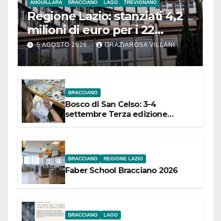
ANGUILLARA
BRACCIANO
LAGO
TREVIGNANO
Regione Lazio: stanziati 4,2
milioni di euro per i 22
Comuni dell’Etruria
5 AGOSTO 2026
GRAZIAROSA VILLANI
Meridionale
BRACCIANO
Bosco di San Celso: 3-4
settembre Terza edizione
Festival “Storie in cielo e in terra”
BRACCIANO
REGIONE LAZIO
Faber School Bracciano 2026
BRACCIANO
LAGO