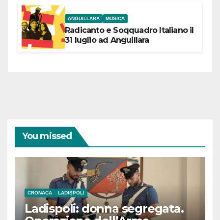
ANGUILLARA
MUSICA
Radicanto e Soqquadro Italiano il
31 luglio ad Anguillara
You missed
CRONACA
LADISPOLI
Ladispoli: donna segregata.