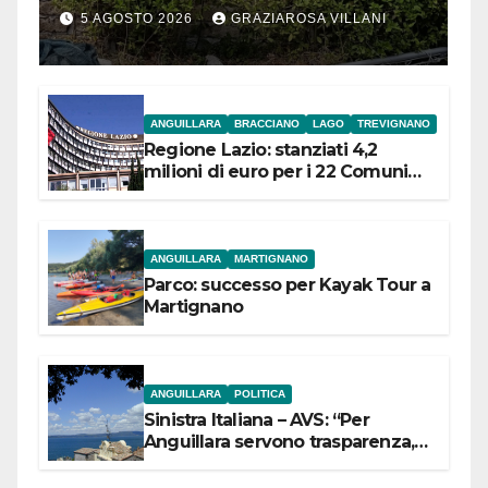
5 AGOSTO 2026
GRAZIAROSA VILLANI
ANGUILLARA
BRACCIANO
LAGO
TREVIGNANO
Regione Lazio: stanziati 4,2
milioni di euro per i 22 Comuni
dell’Etruria Meridionale
ANGUILLARA
MARTIGNANO
Parco: successo per Kayak Tour a
Martignano
ANGUILLARA
POLITICA
Sinistra Italiana – AVS: “Per
Anguillara servono trasparenza,
partecipazione e scelte politiche
coraggiose”