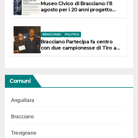
Museo Civico di Bracciano: l’8
agosto per i 20 anni progetto
“Conservare la memoria”
BRACCIANO
POLITICA
Bracciano Partecipa fa centro
con due campionesse di Tiro a
Segno in vista delle urne
Comuni
Anguillara
Bracciano
Trevignano