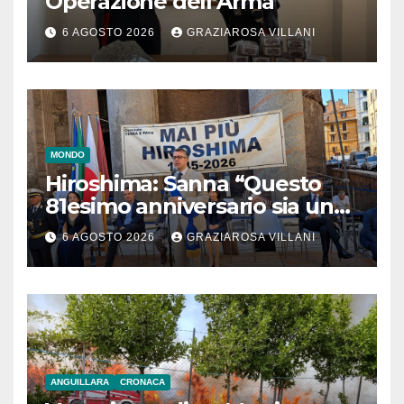
Operazione dell’Arma
6 AGOSTO 2026
GRAZIAROSA VILLANI
MONDO
Hiroshima: Sanna “Questo
81esimo anniversario sia un
monito per tutti”
6 AGOSTO 2026
GRAZIAROSA VILLANI
ANGUILLARA
CRONACA