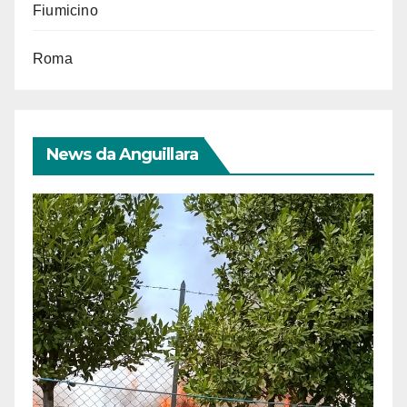
Fiumicino
Roma
News da Anguillara