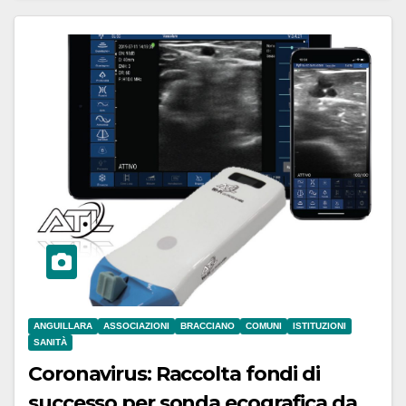
ANGUILLARA
ASSOCIAZIONI
BRACCIANO
COMUNI
ISTITUZIONI
SANITÀ
Coronavirus: Raccolta fondi di
successo per sonda ecografica da