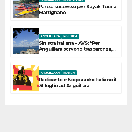
Parco: successo per Kayak Tour a
Martignano
ANGUILLARA
POLITICA
Sinistra Italiana – AVS: “Per
Anguillara servono trasparenza,
partecipazione e scelte politiche
coraggiose”
ANGUILLARA
MUSICA
Radicanto e Soqquadro Italiano il
31 luglio ad Anguillara