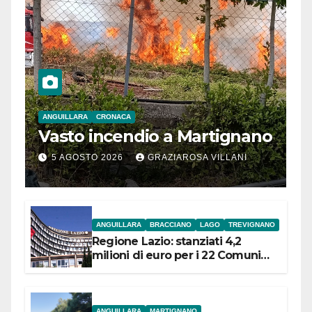
ANGUILLARA
CRONACA
Vasto incendio a Martignano
5 AGOSTO 2026
GRAZIAROSA VILLANI
ANGUILLARA
BRACCIANO
LAGO
TREVIGNANO
Regione Lazio: stanziati 4,2
milioni di euro per i 22 Comuni
dell’Etruria Meridionale
ANGUILLARA
MARTIGNANO