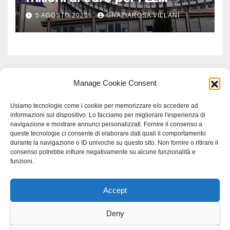
Comuni dell’Etruria
5 AGOSTO 2026
GRAZIAROSA VILLANI
Meridionale
Manage Cookie Consent
Usiamo tecnologie come i cookie per memorizzare e/o accedere ad
informazioni sul dispositivo. Lo facciamo per migliorare l'esperienza di
navigazione e mostrare annunci personalizzati. Fornire il consenso a
queste tecnologie ci consente di elaborare dati quali il comportamento
durante la navigazione o ID univoche su questo sito. Non fornire o ritirare il
consenso potrebbe influire negativamente su alcune funzionalità e
funzioni.
Accept
Proudly powered by WordPress
|
Tema: Newspaperex di
Themeansar
.
Deny
Home
Gerenza
home
Lavoro
Scienza
studio specialistico bracciano