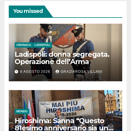
You missed
CRONACA
LADISPOLI
Ladispoli: donna segregata.
Operazione dell’Arma
6 AGOSTO 2026
GRAZIAROSA VILLANI
MONDO
Hiroshima: Sanna “Questo
81esimo anniversario sia un