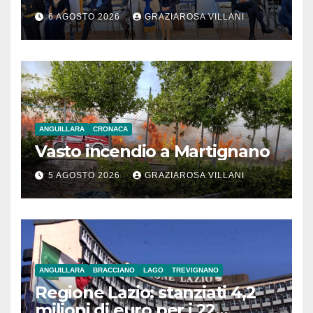
monito per tutti”
6 AGOSTO 2026
GRAZIAROSA VILLANI
ANGUILLARA
CRONACA
Vasto incendio a Martignano
5 AGOSTO 2026
GRAZIAROSA VILLANI
ANGUILLARA
BRACCIANO
LAGO
TREVIGNANO
Regione Lazio: stanziati 4,2
milioni di euro per i 22