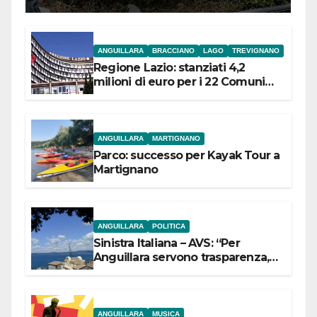
ANGUILLARA
BRACCIANO
LAGO
TREVIGNANO
Regione Lazio: stanziati 4,2
milioni di euro per i 22 Comuni
dell’Etruria Meridionale
ANGUILLARA
MARTIGNANO
Parco: successo per Kayak Tour a
Martignano
ANGUILLARA
POLITICA
Sinistra Italiana – AVS: “Per
Anguillara servono trasparenza,
partecipazione e scelte politiche
coraggiose”
ANGUILLARA
MUSICA