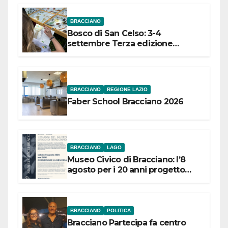
BRACCIANO
Bosco di San Celso: 3-4
settembre Terza edizione
Festival “Storie in cielo e in terra”
BRACCIANO
REGIONE LAZIO
Faber School Bracciano 2026
BRACCIANO
LAGO
Museo Civico di Bracciano: l’8
agosto per i 20 anni progetto
“Conservare la memoria”
BRACCIANO
POLITICA
Bracciano Partecipa fa centro