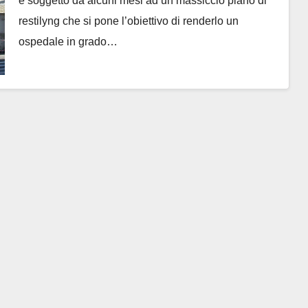
è soggetto da alcuni mesi ad un massiccio piano di
restilyng che si pone l’obiettivo di renderlo un
ospedale in grado…