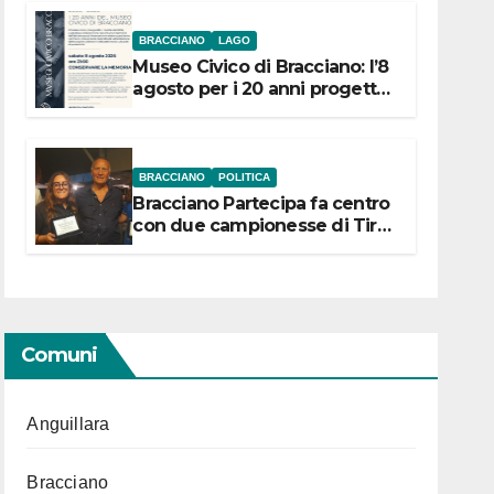
BRACCIANO
LAGO
Museo Civico di Bracciano: l’8
agosto per i 20 anni progetto
“Conservare la memoria”
BRACCIANO
POLITICA
Bracciano Partecipa fa centro
con due campionesse di Tiro
a Segno in vista delle urne
Comuni
Anguillara
Bracciano