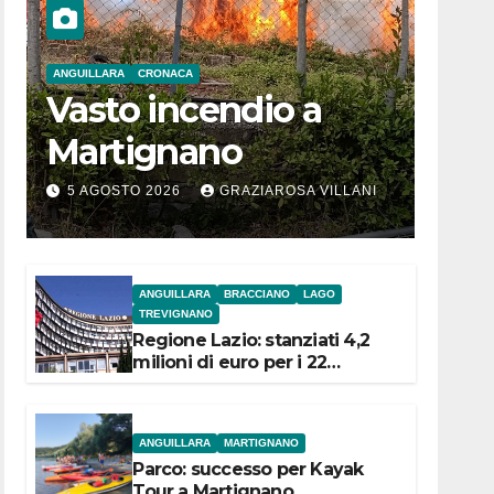
ANGUILLARA
CRONACA
Vasto incendio a
Martignano
5 AGOSTO 2026
GRAZIAROSA VILLANI
ANGUILLARA
BRACCIANO
LAGO
TREVIGNANO
Regione Lazio: stanziati 4,2
milioni di euro per i 22
Comuni dell’Etruria
Meridionale
ANGUILLARA
MARTIGNANO
Parco: successo per Kayak
Tour a Martignano