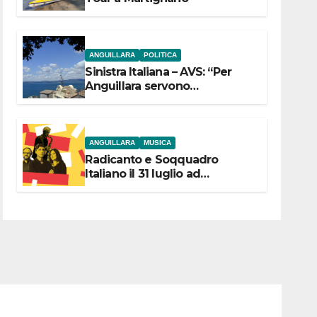
ANGUILLARA
POLITICA
Sinistra Italiana – AVS: “Per
Anguillara servono
trasparenza, partecipazione e
scelte politiche coraggiose”
ANGUILLARA
MUSICA
Radicanto e Soqquadro
Italiano il 31 luglio ad
Anguillara