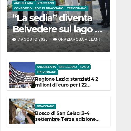
ANGUILLARA
BRACCIANO
CONSORZIO LAGO DI BRACCIANO
TREVIGNANO
“La sedia” diventa
Belvedere sul lago di
Bracciano: ieri
7 AGOSTO 2026
GRAZIAROSA VILLANI
l’inaugurazione
ANGUILLARA
BRACCIANO
LAGO
TREVIGNANO
Regione Lazio: stanziati 4,2
milioni di euro per i 22
Comuni dell’Etruria
Meridionale
BRACCIANO
Bosco di San Celso: 3-4
settembre Terza edizione
Festival “Storie in cielo e in
terra”