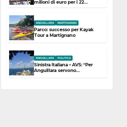
milioni di euro per i 22
Comuni dell’Etruria
Meridionale
ANGUILLARA
MARTIGNANO
Parco: successo per Kayak
Tour a Martignano
ANGUILLARA
POLITICA
Sinistra Italiana – AVS: “Per
Anguillara servono
trasparenza, partecipazione e
scelte politiche coraggiose”