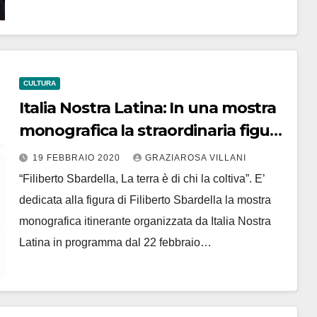
CULTURA
Italia Nostra Latina: In una mostra
monografica la straordinaria figura
di Filiberto Sbardella. Dal 22
19 FEBBRAIO 2020
GRAZIAROSA VILLANI
febbraio al 1° marzo
“Filiberto Sbardella, La terra è di chi la coltiva”. E’
dedicata alla figura di Filiberto Sbardella la mostra
monografica itinerante organizzata da Italia Nostra
Latina in programma dal 22 febbraio…