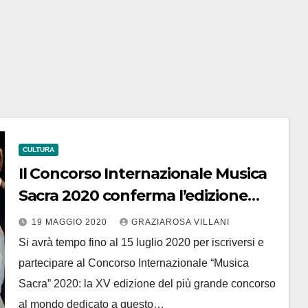
CULTURA
Il Concorso Internazionale Musica
Sacra 2020 conferma l’edizione
2020. Iscrizione all’Eliminatoria solo
19 MAGGIO 2020
GRAZIAROSA VILLANI
tramite l’invio di un video entro 15
Si avrà tempo fino al 15 luglio 2020 per iscriversi e
luglio.
partecipare al Concorso Internazionale “Musica
Sacra” 2020: la XV edizione del più grande concorso
al mondo dedicato a questo…