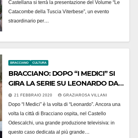
Castellana si terrà la presentazione del Volume “Le
Catacombe della Tuscia Viterbese”, un evento
straordinario per…
BRACCIANO
CULTURA
BRACCIANO: DOPO “I MEDICI” SI
GIRA LA SERIE SU LEONARDO DA
VINCI. A MARZO CIAK PER SAN
21 FEBBRAIO 2020
GRAZIAROSA VILLANI
FRANCESCO
Dopo “I Medici” è la volta di “Leonardo”. Ancora una
volta la città di Bracciano ospita, nel Castello
Odescalchi, una grande produzione televisiva: in
questo caso dedicata al più grande…