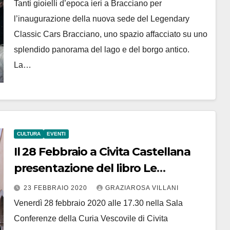
Tanti gioielli d’epoca ieri a Bracciano per
l’inaugurazione della nuova sede del Legendary
Classic Cars Bracciano, uno spazio affacciato su uno
splendido panorama del lago e del borgo antico.
La…
CULTURA
EVENTI
Il 28 Febbraio a Civita Castellana
presentazione del libro Le
Catacombe della Tuscia Viterbese
23 FEBBRAIO 2020
GRAZIAROSA VILLANI
Venerdì 28 febbraio 2020 alle 17.30 nella Sala
Conferenze della Curia Vescovile di Civita