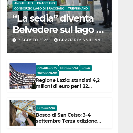
ANGUILLARA
BRACCIANO
CONSORZIO LAGO DI BRACCIANO
TREVIGNANO
“La sedia” diventa
Belvedere sul lago di
Bracciano: ieri
7 AGOSTO 2026
GRAZIAROSA VILLANI
l’inaugurazione
ANGUILLARA
BRACCIANO
LAGO
TREVIGNANO
Regione Lazio: stanziati 4,2
milioni di euro per i 22
Comuni dell’Etruria
Meridionale
BRACCIANO
Bosco di San Celso: 3-4
settembre Terza edizione
Festival “Storie in cielo e in
terra”