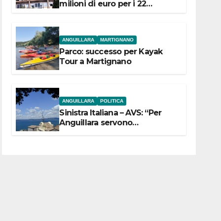
milioni di euro per i 22
Comuni dell’Etruria
Meridionale
ANGUILLARA
MARTIGNANO
Parco: successo per Kayak
Tour a Martignano
ANGUILLARA
POLITICA
Sinistra Italiana – AVS: “Per
Anguillara servono
trasparenza, partecipazione e
scelte politiche coraggiose”