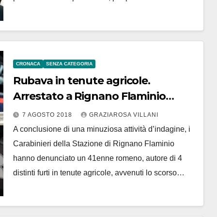
CRONACA
SENZA CATEGORIA
Rubava in tenute agricole.
Arrestato a Rignano Flaminio
41enne romeno. Recuperata
7 AGOSTO 2018
GRAZIAROSA VILLANI
refurtiva di 4 furti
A conclusione di una minuziosa attività d’indagine, i
Carabinieri della Stazione di Rignano Flaminio
hanno denunciato un 41enne romeno, autore di 4
distinti furti in tenute agricole, avvenuti lo scorso…