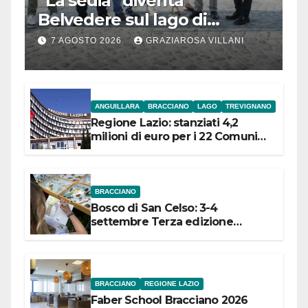
“La sedia” diventa
Belvedere sul lago di
Bracciano: ieri
7 AGOSTO 2026
GRAZIAROSA VILLANI
l’inaugurazione
ANGUILLARA
BRACCIANO
LAGO
TREVIGNANO
Regione Lazio: stanziati 4,2
milioni di euro per i 22 Comuni
dell’Etruria Meridionale
BRACCIANO
Bosco di San Celso: 3-4
settembre Terza edizione
Festival “Storie in cielo e in terra”
BRACCIANO
REGIONE LAZIO
Faber School Bracciano 2026