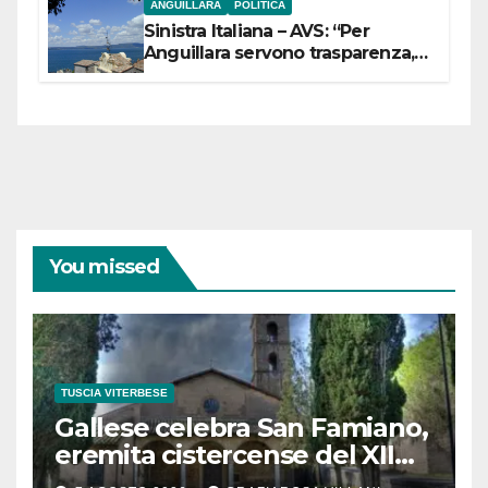
ANGUILLARA
POLITICA
Sinistra Italiana – AVS: “Per
Anguillara servono trasparenza,
partecipazione e scelte politiche
coraggiose”
You missed
TUSCIA VITERBESE
Gallese celebra San Famiano,
eremita cistercense del XII
secolo