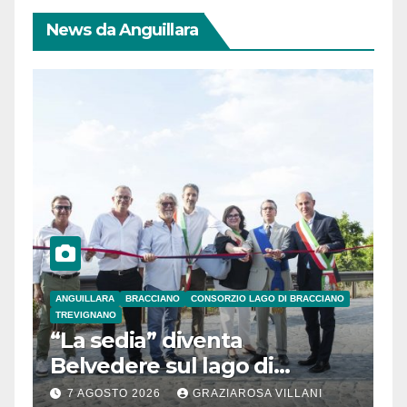
News da Anguillara
ANGUILLARA
BRACCIANO
CONSORZIO LAGO DI BRACCIANO
TREVIGNANO
“La sedia” diventa
Belvedere sul lago di
Bracciano: ieri
7 AGOSTO 2026
GRAZIAROSA VILLANI