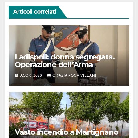
Articoli correlati
Ladispoli: donna segregata.
Operazione dell’Arma
AGO 6, 2026
GRAZIAROSA VILLANI
Vasto incendio a Martignano