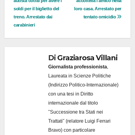
autista cotral per avere i
accoltella l’amico nella
articoli
soldi per il biglietto del
loro casa. Arrestato per
treno. Arrestato dai
tentato omicidio
carabinieri
Di
Graziarosa Villani
Giornalista professionista
,
Laureata in Scienze Politiche
(Indirizzo Politico-Internazionale)
con una tesi in Diritto
internazionale dal titolo
"Successione tra Stati nei
Trattati" (relatore Luigi Ferrari
Bravo) con particolare