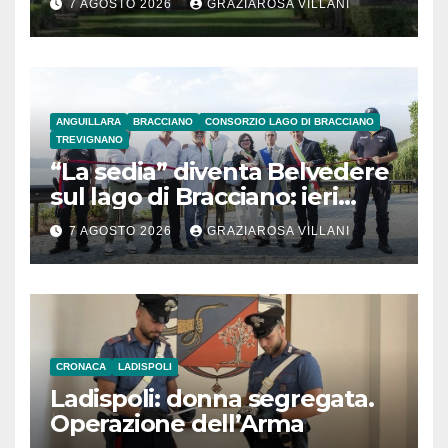
7 AGOSTO 2026
GRAZIAROSA VILLANI
ANGUILLARA
BRACCIANO
CONSORZIO LAGO DI BRACCIANO
TREVIGNANO
“La sedia” diventa Belvedere
sul lago di Bracciano: ieri
l’inaugurazione
7 AGOSTO 2026
GRAZIAROSA VILLANI
CRONACA
LADISPOLI
Ladispoli: donna segregata.
Operazione dell’Arma