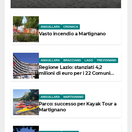
l’inaugurazione
ANGUILLARA
CRONACA
Vasto incendio a Martignano
ANGUILLARA
BRACCIANO
LAGO
TREVIGNANO
Regione Lazio: stanziati 4,2
milioni di euro per i 22 Comuni
dell’Etruria Meridionale
ANGUILLARA
MARTIGNANO
Parco: successo per Kayak Tour a
Martignano