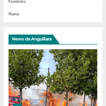
Fiumicino
Roma
News da Anguillara