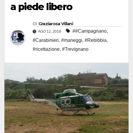
a piede libero
Di
Graziarosa Villani
##Campagnano
,
AGO 12, 2019
#Carabinieri
,
#maneggi
,
#Rebibbia
,
#ricettazione
,
#Trevignano