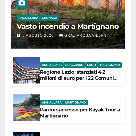
ANGUILLARA
CRONACA
Vasto incendio a Martignano
5 AGOSTO 2026
GRAZIAROSA VILLANI
ANGUILLARA
BRACCIANO
LAGO
TREVIGNANO
Regione Lazio: stanziati 4,2
milioni di euro per i 22 Comuni
dell’Etruria Meridionale
ANGUILLARA
MARTIGNANO
Parco: successo per Kayak Tour a
Martignano