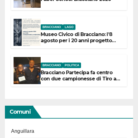
BRACCIANO
LAGO
Museo Civico di Bracciano: l’8
agosto per i 20 anni progetto
“Conservare la memoria”
BRACCIANO
POLITICA
Bracciano Partecipa fa centro
con due campionesse di Tiro a
Segno in vista delle urne
Comuni
Anguillara