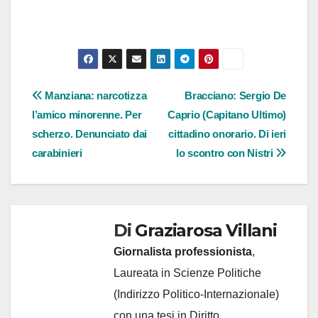
Navigazione
Manziana: narcotizza
Bracciano: Sergio De
l’amico minorenne. Per
Caprio (Capitano Ultimo)
articoli
scherzo. Denunciato dai
cittadino onorario. Di ieri
carabinieri
lo scontro con Nistri
Di
Graziarosa Villani
Giornalista professionista
,
Laureata in Scienze Politiche
(Indirizzo Politico-Internazionale)
con una tesi in Diritto