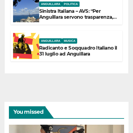
ANGUILLARA
POLITICA
Sinistra Italiana – AVS: “Per
Anguillara servono trasparenza,
partecipazione e scelte politiche
coraggiose”
ANGUILLARA
MUSICA
Radicanto e Soqquadro Italiano il
31 luglio ad Anguillara
You missed