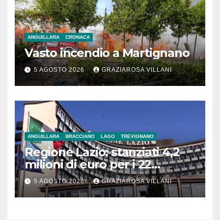
ANGUILLARA
CRONACA
Vasto incendio a Martignano
5 AGOSTO 2026
GRAZIAROSA VILLANI
ANGUILLARA
BRACCIANO
LAGO
TREVIGNANO
Regione Lazio: stanziati 4,2
milioni di euro per i 22
Comuni dell’Etruria
5 AGOSTO 2026
GRAZIAROSA VILLANI
Meridionale