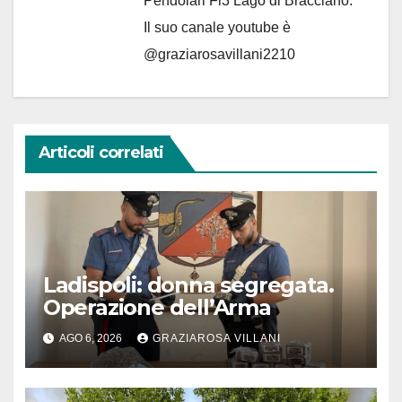
Pendolari Fl3 Lago di Bracciano.
Il suo canale youtube è
@graziarosavillani2210
Articoli correlati
Ladispoli: donna segregata.
Operazione dell’Arma
AGO 6, 2026
GRAZIAROSA VILLANI