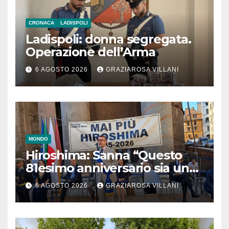
CRONACA
LADISPOLI
Ladispoli: donna segregata.
Operazione dell’Arma
6 AGOSTO 2026
GRAZIAROSA VILLANI
MONDO
Hiroshima: Sanna “Questo
81esimo anniversario sia un
monito per tutti”
6 AGOSTO 2026
GRAZIAROSA VILLANI