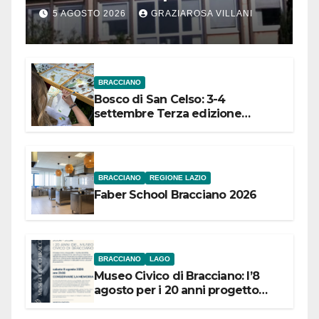
Comuni dell’Etruria
5 AGOSTO 2026
GRAZIAROSA VILLANI
Meridionale
BRACCIANO
Bosco di San Celso: 3-4
settembre Terza edizione
Festival “Storie in cielo e in terra”
BRACCIANO
REGIONE LAZIO
Faber School Bracciano 2026
BRACCIANO
LAGO
Museo Civico di Bracciano: l’8
agosto per i 20 anni progetto
“Conservare la memoria”