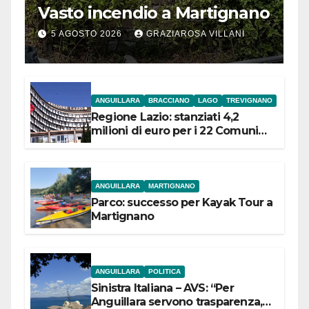
Vasto incendio a Martignano
5 AGOSTO 2026
GRAZIAROSA VILLANI
ANGUILLARA
BRACCIANO
LAGO
TREVIGNANO
Regione Lazio: stanziati 4,2
milioni di euro per i 22 Comuni
dell’Etruria Meridionale
ANGUILLARA
MARTIGNANO
Parco: successo per Kayak Tour a
Martignano
ANGUILLARA
POLITICA
Sinistra Italiana – AVS: “Per
Anguillara servono trasparenza,