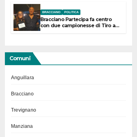
BRACCIANO
POLITICA
Bracciano Partecipa fa centro
con due campionesse di Tiro a
Segno in vista delle urne
Comuni
Anguillara
Bracciano
Trevignano
Manziana