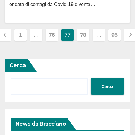
ondata di contagi da Covid-19 diventa…
Paginazione
1
…
76
77
78
…
95
degli
articoli
Cerca
Cerca
News da Bracciano