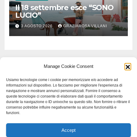
Il 18 settembre esce “SONO
LUCIO”
3 AGOSTO 2026
GRAZIAROSA VILLANI
Manage Cookie Consent
Usiamo tecnologie come i cookie per memorizzare e/o accedere ad
informazioni sul dispositivo. Lo facciamo per migliorare l'esperienza di
navigazione e mostrare annunci personalizzati. Fornire il consenso a
queste tecnologie ci consente di elaborare dati quali il comportamento
durante la navigazione o ID univoche su questo sito. Non fornire o ritirare il
consenso potrebbe influire negativamente su alcune funzionalità e
funzioni.
Accept
Proudly powered by WordPress
|
Tema: Newspaperex di
Themeansar
.