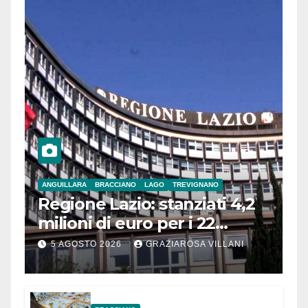
ANGUILLARA
BRACCIANO
LAGO
TREVIGNANO
Regione Lazio: stanziati 4,2
milioni di euro per i 22
Comuni dell’Etruria
5 AGOSTO 2026
GRAZIAROSA VILLANI
Meridionale