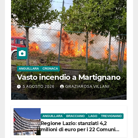
ANGUILLARA
CRONACA
Vasto incendio a Martignano
5 AGOSTO 2026
GRAZIAROSA VILLANI
ANGUILLARA
BRACCIANO
LAGO
TREVIGNANO
Regione Lazio: stanziati 4,2
milioni di euro per i 22 Comuni
dell’Etruria Meridionale