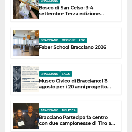
BRACCIANO
Bosco di San Celso: 3-4
settembre Terza edizione
Festival “Storie in cielo e in terra”
BRACCIANO
REGIONE LAZIO
Faber School Bracciano 2026
BRACCIANO
LAGO
Museo Civico di Bracciano: l’8
agosto per i 20 anni progetto
“Conservare la memoria”
BRACCIANO
POLITICA
Bracciano Partecipa fa centro
con due campionesse di Tiro a
Segno in vista delle urne