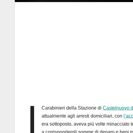
I
Carabinieri della Stazione di
Castelnuovo d
attualmente agli arresti domiciliari, con
l’ac
era sottoposto, aveva più volte minacciato 
a corrispondergli somme di denaro e beni m