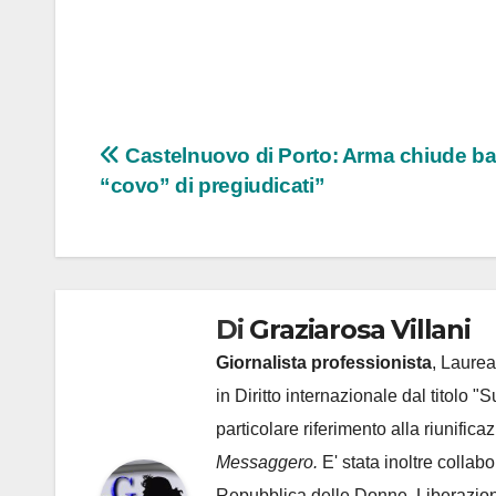
Navigazione
Castelnuovo di Porto: Arma chiude ba
“covo” di pregiudicati”
articoli
Di
Graziarosa Villani
Giornalista professionista
, Laurea
in Diritto internazionale dal titolo "
particolare riferimento alla riunific
Messaggero.
E' stata inoltre collab
Repubblica delle Donne, Liberazion