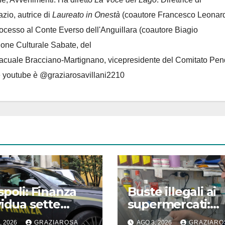
azio, autrice di
Laureato in Onestà
(coautore Francesco Leonard
rocesso al Conte Everso dell'Anguillara
(coautore Biagio
ione Culturale Sabate
, del
Lacuale Bracciano-Martignano
, vicepresidente del Comitato Pen
le youtube è @graziarosavillani2210
spoli: Finanza
Buste illegali ai
vidua sette
supermercati:
atori irregolari
multe fino a 25m
, 2026
GRAZIAROSA
AGO 3, 2026
GRAZIARO