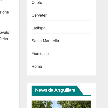
Oriolo
azione
Cerveteri
Ladispoli
dovuto
erito
Santa Marinella
Fiumicino
Roma
News da Anguillara