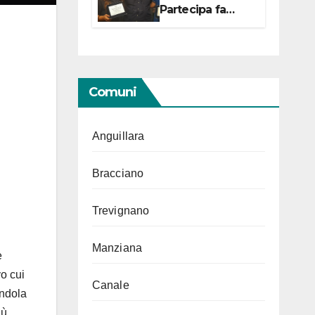
Partecipa fa
centro con due
campionesse di
Tiro a Segno in
vista delle urne
Comuni
Anguillara
Bracciano
Trevignano
Manziana
e
vo cui
Canale
endola
iù