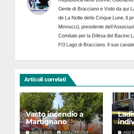
Gente di Bracciano
e Visto da qui L
de
La Notte delle Cinque Lune, Il p
Minnucci), presidente dell'
Associaz
Comitato per la Difesa del Bacino 
Fl3 Lago di Bracciano. Il suo cana
Articoli correlati
Vasto incendio a
Ladi
Martignano
indi
lavor
AGO 5, 2026
GRAZIAROSA
AGO 5