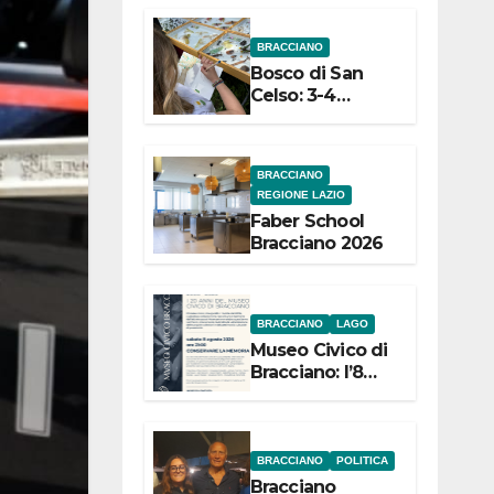
dell’Etruria
BRACCIANO
Meridionale
Bosco di San
Celso: 3-4
settembre
Terza edizione
Festival “Storie
BRACCIANO
in cielo e in
REGIONE LAZIO
terra”
Faber School
Bracciano 2026
BRACCIANO
LAGO
Museo Civico di
Bracciano: l’8
agosto per i 20
anni progetto
“Conservare la
memoria”
BRACCIANO
POLITICA
Bracciano