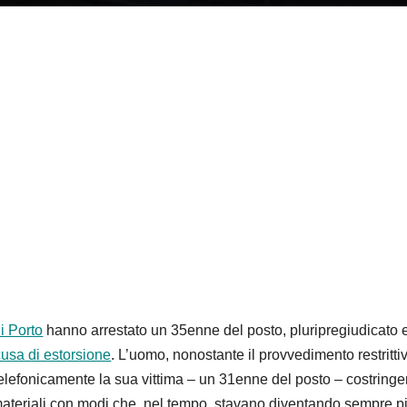
i Porto
hanno arrestato un 35enne del posto, pluripregiudicato 
cusa di estorsione
. L’uomo, nonostante il provvedimento restritti
telefonicamente la sua vittima – un 31enne del posto – costring
ateriali con modi che, nel tempo, stavano diventando sempre p