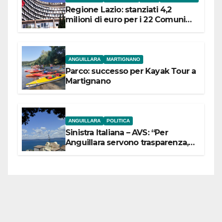
Regione Lazio: stanziati 4,2
milioni di euro per i 22 Comuni
dell’Etruria Meridionale
ANGUILLARA
MARTIGNANO
Parco: successo per Kayak Tour a
Martignano
ANGUILLARA
POLITICA
Sinistra Italiana – AVS: “Per
Anguillara servono trasparenza,
partecipazione e scelte politiche
coraggiose”