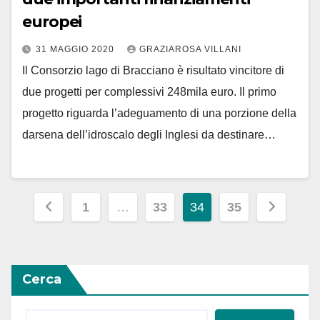
europei
31 MAGGIO 2020
GRAZIAROSA VILLANI
Il Consorzio lago di Bracciano è risultato vincitore di
due progetti per complessivi 248mila euro. Il primo
progetto riguarda l’adeguamento di una porzione della
darsena dell’idroscalo degli Inglesi da destinare…
Paginazione
1
…
33
34
35
degli
articoli
Cerca