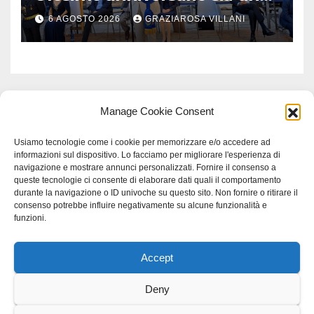
monito per tutti”
6 AGOSTO 2026
GRAZIAROSA VILLANI
Manage Cookie Consent
Usiamo tecnologie come i cookie per memorizzare e/o accedere ad
informazioni sul dispositivo. Lo facciamo per migliorare l'esperienza di
navigazione e mostrare annunci personalizzati. Fornire il consenso a
queste tecnologie ci consente di elaborare dati quali il comportamento
durante la navigazione o ID univoche su questo sito. Non fornire o ritirare il
consenso potrebbe influire negativamente su alcune funzionalità e
funzioni.
Accept
Proudly powered by WordPress
|
Tema: Newspaperex di
Themeansar
.
Deny
Home
Gerenza
home
Lavoro
Scienza
studio specialistico bracciano