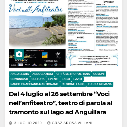
ANGUILLARA
ASSOCIAZIONI
CITTÀ METROPOLITANA
COMUNI
COMUNICATI
CULTURA
EVENTI
LAGO
LAZIO
PARCO BRACCIANO-MARTIGNANO
REGIONE LAZIO
TUSCIA ROMANA
Dal 4 luglio al 26 settembre “Voci
nell’anfiteatro”, teatro di parola al
tramonto sul lago ad Anguillara
3 LUGLIO 2020
GRAZIAROSA VILLANI