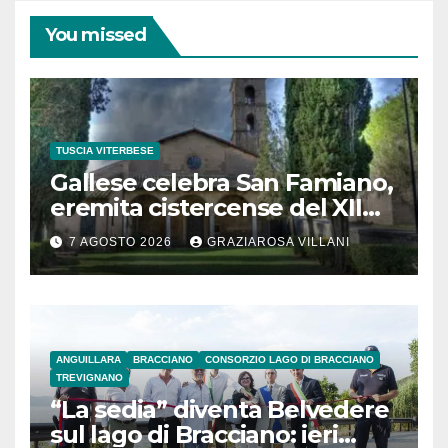
You missed
TUSCIA VITERBESE
Gallese celebra San Famiano,
eremita cistercense del XII
secolo
7 AGOSTO 2026
GRAZIAROSA VILLANI
ANGUILLARA
BRACCIANO
CONSORZIO LAGO DI BRACCIANO
TREVIGNANO
“La sedia” diventa Belvedere
sul lago di Bracciano: ieri