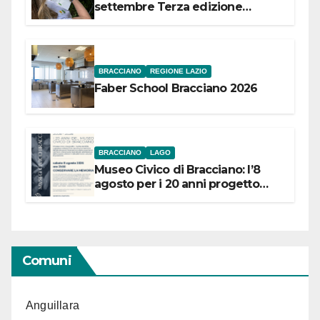
settembre Terza edizione
Festival “Storie in cielo e in terra”
BRACCIANO
REGIONE LAZIO
Faber School Bracciano 2026
BRACCIANO
LAGO
Museo Civico di Bracciano: l’8
agosto per i 20 anni progetto
“Conservare la memoria”
Comuni
Anguillara