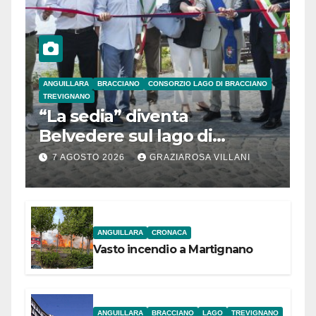
ANGUILLARA
BRACCIANO
CONSORZIO LAGO DI BRACCIANO
TREVIGNANO
“La sedia” diventa
Belvedere sul lago di
Bracciano: ieri
7 AGOSTO 2026
GRAZIAROSA VILLANI
l’inaugurazione
ANGUILLARA
CRONACA
Vasto incendio a Martignano
ANGUILLARA
BRACCIANO
LAGO
TREVIGNANO