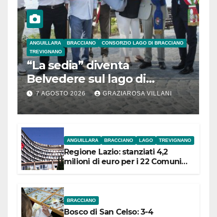
ANGUILLARA
BRACCIANO
CONSORZIO LAGO DI BRACCIANO
TREVIGNANO
“La sedia” diventa
Belvedere sul lago di
Bracciano: ieri
7 AGOSTO 2026
GRAZIAROSA VILLANI
l’inaugurazione
ANGUILLARA
BRACCIANO
LAGO
TREVIGNANO
Regione Lazio: stanziati 4,2
milioni di euro per i 22 Comuni
dell’Etruria Meridionale
BRACCIANO
Bosco di San Celso: 3-4