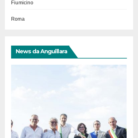
Fiumicino
Roma
News da Anguillara