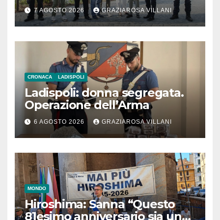
l’inaugurazione
7 AGOSTO 2026
GRAZIAROSA VILLANI
CRONACA
LADISPOLI
Ladispoli: donna segregata.
Operazione dell’Arma
6 AGOSTO 2026
GRAZIAROSA VILLANI
MONDO
Hiroshima: Sanna “Questo
81esimo anniversario sia un