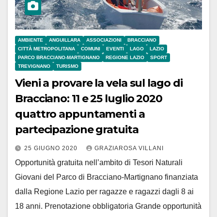
AMBIENTE
ANGUILLARA
ASSOCIAZIONI
BRACCIANO
CITTÀ METROPOLITANA
COMUNI
EVENTI
LAGO
LAZIO
PARCO BRACCIANO-MARTIGNANO
REGIONE LAZIO
SPORT
TREVIGNANO
TURISMO
Vieni a provare la vela sul lago di
Bracciano: 11 e 25 luglio 2020
quattro appuntamenti a
partecipazione gratuita
25 GIUGNO 2020
GRAZIAROSA VILLANI
Opportunità gratuita nell’ambito di Tesori Naturali
Giovani del Parco di Bracciano-Martignano finanziata
dalla Regione Lazio per ragazze e ragazzi dagli 8 ai
18 anni. Prenotazione obbligatoria Grande opportunità