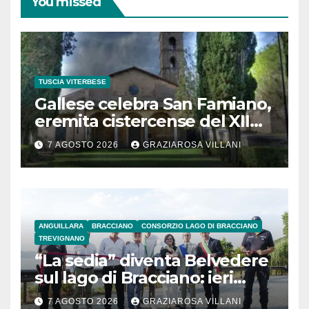
You missed
TUSCIA VITERBESE
Gallese celebra San Famiano,
eremita cistercense del XII
secolo
7 AGOSTO 2026
GRAZIAROSA VILLANI
ANGUILLARA
BRACCIANO
CONSORZIO LAGO DI BRACCIANO
TREVIGNANO
“La sedia” diventa Belvedere
sul lago di Bracciano: ieri
l’inaugurazione
7 AGOSTO 2026
GRAZIAROSA VILLANI