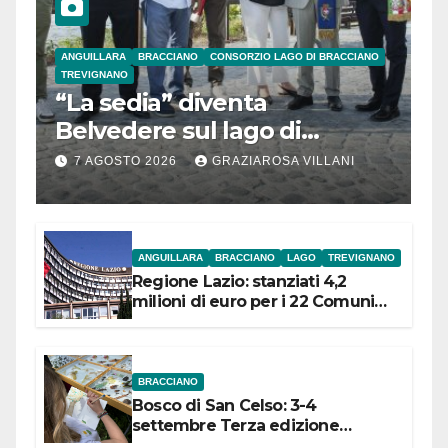
ANGUILLARA
BRACCIANO
CONSORZIO LAGO DI BRACCIANO
TREVIGNANO
“La sedia” diventa
Belvedere sul lago di
Bracciano: ieri
7 AGOSTO 2026
GRAZIAROSA VILLANI
l’inaugurazione
ANGUILLARA
BRACCIANO
LAGO
TREVIGNANO
Regione Lazio: stanziati 4,2
milioni di euro per i 22 Comuni
dell’Etruria Meridionale
BRACCIANO
Bosco di San Celso: 3-4
settembre Terza edizione
Festival “Storie in cielo e in terra”