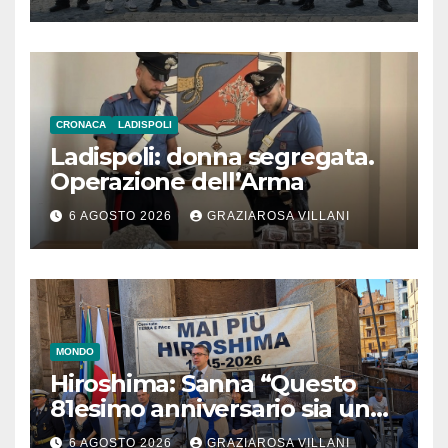
CRONACA
LADISPOLI
Ladispoli: donna segregata.
Operazione dell’Arma
6 AGOSTO 2026
GRAZIAROSA VILLANI
MONDO
Hiroshima: Sanna “Questo
81esimo anniversario sia un
monito per tutti”
6 AGOSTO 2026
GRAZIAROSA VILLANI