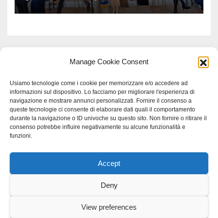
Manage Cookie Consent
Usiamo tecnologie come i cookie per memorizzare e/o accedere ad
informazioni sul dispositivo. Lo facciamo per migliorare l'esperienza di
navigazione e mostrare annunci personalizzati. Fornire il consenso a
queste tecnologie ci consente di elaborare dati quali il comportamento
durante la navigazione o ID univoche su questo sito. Non fornire o ritirare il
consenso potrebbe influire negativamente su alcune funzionalità e
funzioni.
Accept
Proudly powered by WordPress
|
Tema: Newspaperex di
Themeansar
.
Deny
Home
Gerenza
home
Lavoro
Scienza
studio specialistico bracciano
View preferences
Villani Comunicazione