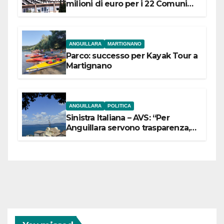
milioni di euro per i 22 Comuni
dell’Etruria Meridionale
ANGUILLARA
MARTIGNANO
Parco: successo per Kayak Tour a
Martignano
ANGUILLARA
POLITICA
Sinistra Italiana – AVS: “Per
Anguillara servono trasparenza,
partecipazione e scelte politiche
coraggiose”