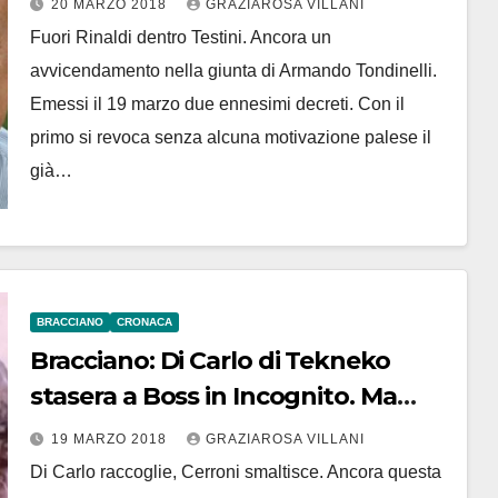
20 MARZO 2018
GRAZIAROSA VILLANI
Fuori Rinaldi dentro Testini. Ancora un
avvicendamento nella giunta di Armando Tondinelli.
Emessi il 19 marzo due ennesimi decreti. Con il
primo si revoca senza alcuna motivazione palese il
già…
BRACCIANO
CRONACA
Bracciano: Di Carlo di Tekneko
stasera a Boss in Incognito. Ma
rifiuti ancora conferiti a impianto
19 MARZO 2018
GRAZIAROSA VILLANI
della galassia Cerroni
Di Carlo raccoglie, Cerroni smaltisce. Ancora questa