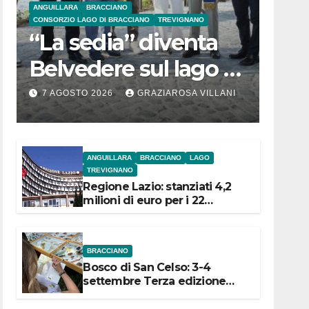
ANGUILLARA
BRACCIANO
CONSORZIO LAGO DI BRACCIANO
TREVIGNANO
“La sedia” diventa
Belvedere sul lago di
Bracciano: ieri
7 AGOSTO 2026
GRAZIAROSA VILLANI
l’inaugurazione
ANGUILLARA
BRACCIANO
LAGO
TREVIGNANO
Regione Lazio: stanziati 4,2
milioni di euro per i 22
Comuni dell’Etruria
Meridionale
BRACCIANO
Bosco di San Celso: 3-4
settembre Terza edizione
Festival “Storie in cielo e in
terra”