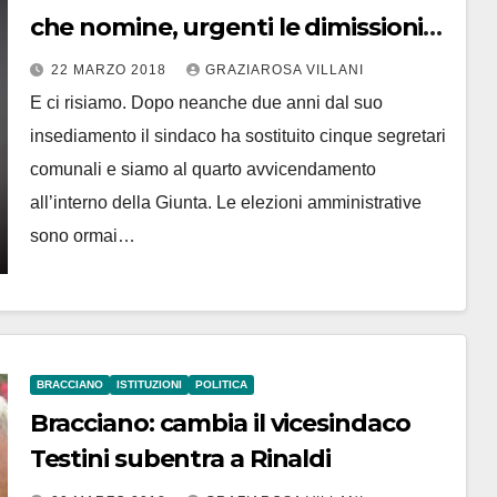
che nomine, urgenti le dimissioni
del sindaco”
22 MARZO 2018
GRAZIAROSA VILLANI
E ci risiamo. Dopo neanche due anni dal suo
insediamento il sindaco ha sostituito cinque segretari
comunali e siamo al quarto avvicendamento
all’interno della Giunta. Le elezioni amministrative
sono ormai…
BRACCIANO
ISTITUZIONI
POLITICA
Bracciano: cambia il vicesindaco
Testini subentra a Rinaldi