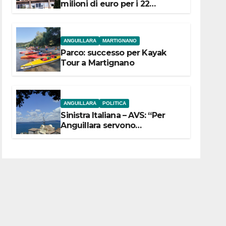
milioni di euro per i 22
Comuni dell’Etruria
Meridionale
ANGUILLARA
MARTIGNANO
Parco: successo per Kayak
Tour a Martignano
ANGUILLARA
POLITICA
Sinistra Italiana – AVS: “Per
Anguillara servono
trasparenza, partecipazione e
scelte politiche coraggiose”