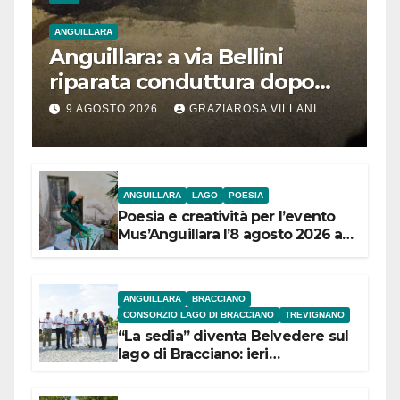
ANGUILLARA
Anguillara: a via Bellini
riparata conduttura dopo
segnalazione IdD
9 AGOSTO 2026
GRAZIAROSA VILLANI
ANGUILLARA
LAGO
POESIA
Poesia e creatività per l’evento
Mus’Anguillara l’8 agosto 2026 al
Museo Contadino
ANGUILLARA
BRACCIANO
CONSORZIO LAGO DI BRACCIANO
TREVIGNANO
“La sedia” diventa Belvedere sul
lago di Bracciano: ieri
l’inaugurazione