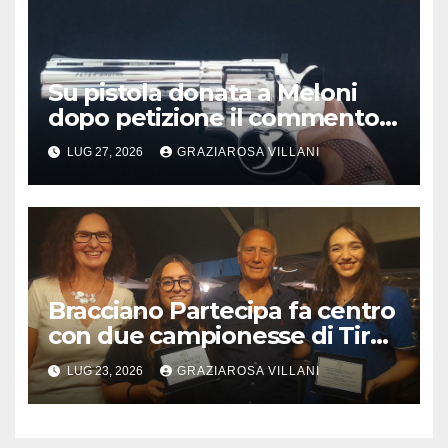
Su pistola donata a Meloni
dopo petizione il commento
del vescovo partenopeo
LUG 27, 2026
GRAZIAROSA VILLANI
Mimmo Battaglia
Bracciano Partecipa fa centro
con due campionesse di Tiro
a Segno in vista delle urne
LUG 23, 2026
GRAZIAROSA VILLANI