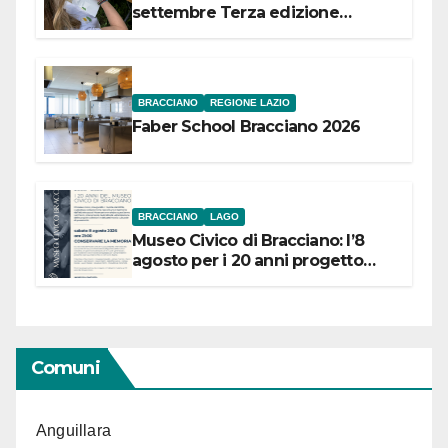
settembre Terza edizione
Festival “Storie in cielo e in terra”
BRACCIANO
REGIONE LAZIO
Faber School Bracciano 2026
BRACCIANO
LAGO
Museo Civico di Bracciano: l’8
agosto per i 20 anni progetto
“Conservare la memoria”
Comuni
Anguillara