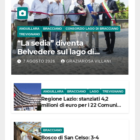
ANGUILLARA
BRACCIANO
CONSORZIO LAGO DI BRACCIANO
TREVIGNANO
“La sedia” diventa
Belvedere sul lago di
Bracciano: ieri
7 AGOSTO 2026
GRAZIAROSA VILLANI
l’inaugurazione
ANGUILLARA
BRACCIANO
LAGO
TREVIGNANO
Regione Lazio: stanziati 4,2
milioni di euro per i 22 Comuni
dell’Etruria Meridionale
BRACCIANO
Bosco di San Celso: 3-4