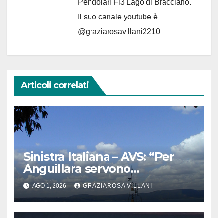
Pendolari Fl3 Lago di Bracciano.
Il suo canale youtube è
@graziarosavillani2210
Articoli correlati
Sinistra Italiana – AVS: “Per
Anguillara servono
trasparenza, partecipazione e
AGO 1, 2026
GRAZIAROSA VILLANI
scelte politiche coraggiose”