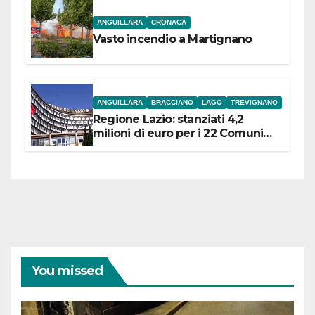
ANGUILLARA
CRONACA
Vasto incendio a Martignano
ANGUILLARA
BRACCIANO
LAGO
TREVIGNANO
Regione Lazio: stanziati 4,2
milioni di euro per i 22 Comuni
dell’Etruria Meridionale
You missed