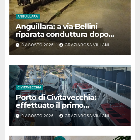
ANGUILLARA
Anguillara: a via Bellini
riparata conduttura dopo
segnalazione IdD
9 AGOSTO 2026
GRAZIAROSA VILLANI
CIVITAVECCHIA
Porto di Civitavecchia:
effettuato il primo
rifornimento di GNL ad una
9 AGOSTO 2026
GRAZIAROSA VILLANI
nave da crociera