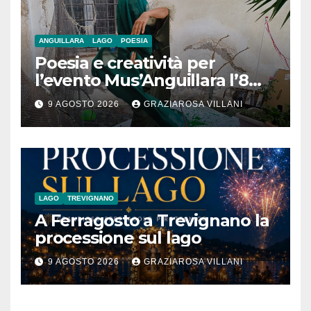
ANGUILLARA
LAGO
POESIA
Poesia e creatività per
l’evento Mus’Anguillara l’8
agosto 2026 al Museo
9 AGOSTO 2026
GRAZIAROSA VILLANI
Contadino
LAGO
TREVIGNANO
A Ferragosto a Trevignano la
processione sul lago
9 AGOSTO 2026
GRAZIAROSA VILLANI