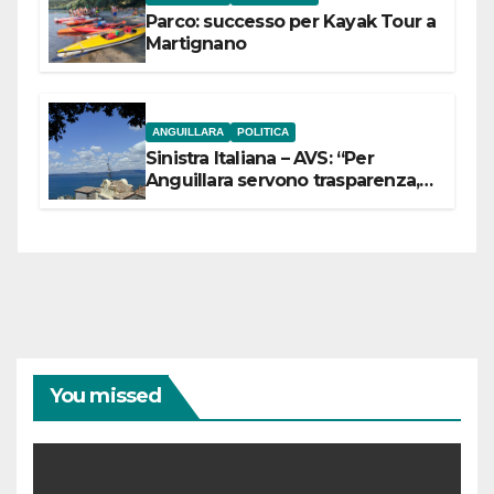
Parco: successo per Kayak Tour a
Martignano
ANGUILLARA
POLITICA
Sinistra Italiana – AVS: “Per
Anguillara servono trasparenza,
partecipazione e scelte politiche
coraggiose”
You missed