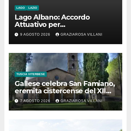
LAGO
LAZIO
Lago Albano: Accordo
Attuativo per
l’interconnessione
9 AGOSTO 2026
GRAZIAROSA VILLANI
acquedottistica da 29,5
milioni di euro
TUSCIA VITERBESE
Gallese celebra San Famiano,
eremita cistercense del XII
secolo
7 AGOSTO 2026
GRAZIAROSA VILLANI