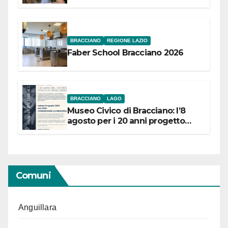
Festival “Storie in cielo e in terra”
BRACCIANO
REGIONE LAZIO
Faber School Bracciano 2026
BRACCIANO
LAGO
Museo Civico di Bracciano: l’8
agosto per i 20 anni progetto
“Conservare la memoria”
Comuni
Anguillara