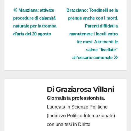
Navigazione
Manziana: attivate
Bracciano: Tondinelli se la
procedure di calamità
prende anche con i morti.
articoli
naturale per la tromba
Parenti diffidati a
d’aria del 20 agosto
manutenere i loculi entro
tre mesi. Altrimenti le
salme “livellate”
all’ossario comunale
Di
Graziarosa Villani
Giornalista professionista
,
Laureata in Scienze Politiche
(Indirizzo Politico-Internazionale)
con una tesi in Diritto