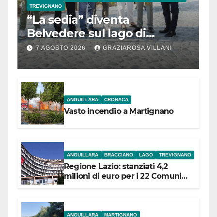
TREVIGNANO
“La sedia” diventa
Belvedere sul lago di
Bracciano: ieri
7 AGOSTO 2026
GRAZIAROSA VILLANI
l’inaugurazione
ANGUILLARA
CRONACA
Vasto incendio a Martignano
ANGUILLARA
BRACCIANO
LAGO
TREVIGNANO
Regione Lazio: stanziati 4,2
milioni di euro per i 22 Comuni
dell’Etruria Meridionale
ANGUILLARA
MARTIGNANO