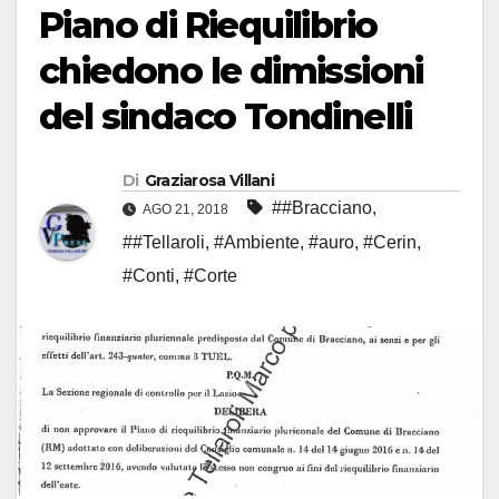
Piano di Riequilibrio
chiedono le dimissioni
del sindaco Tondinelli
Di
Graziarosa Villani
##Bracciano
,
AGO 21, 2018
##Tellaroli
,
#Ambiente
,
#auro
,
#Cerin
,
#Conti
,
#Corte