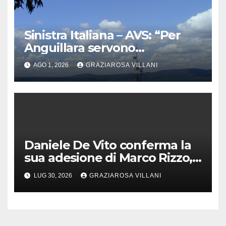
Sinistra Italiana – AVS: “Per
Anguillara servono
trasparenza, partecipazione e
AGO 1, 2026
GRAZIAROSA VILLANI
scelte politiche coraggiose”
Daniele De Vito conferma la
sua adesione di Marco Rizzo,
nel rispetto delle decisioni
LUG 30, 2026
GRAZIAROSA VILLANI
del 1° Congress