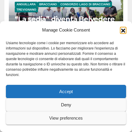
ANGUILLARA
BRACCIANO
CONSORZIO LAGO DI BRACCIANO
TREVIGNANO
“La sedia” diventa Belvedere
sul lago di Bracciano: ieri
Manage Cookie Consent
l’inaugurazione
7 AGOSTO 2026
GRAZIAROSA VILLANI
Usiamo tecnologie come i cookie per memorizzare e/o accedere ad
informazioni sul dispositivo. Lo facciamo per migliorare l'esperienza di
navigazione e mostrare annunci personalizzati. Fornire il consenso a
queste tecnologie ci consente di elaborare dati quali il comportamento
durante la navigazione o ID univoche su questo sito. Non fornire o ritirare il
consenso potrebbe influire negativamente su alcune funzionalità e
funzioni.
CRONACA
LADISPOLI
Ladispoli: donna segregata.
Accept
Operazione dell’Arma
6 AGOSTO 2026
GRAZIAROSA VILLANI
Deny
View preferences