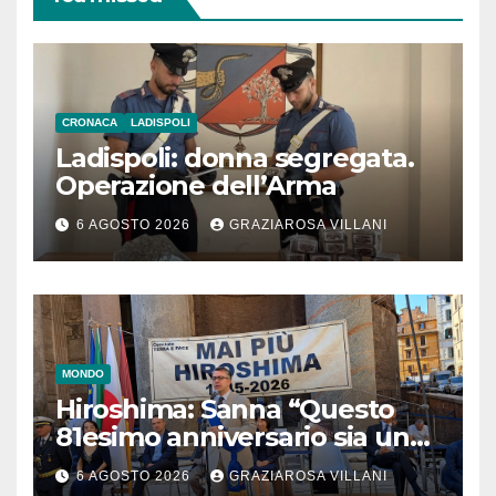
CRONACA
LADISPOLI
Ladispoli: donna segregata.
Operazione dell’Arma
6 AGOSTO 2026
GRAZIAROSA VILLANI
MONDO
Hiroshima: Sanna “Questo
81esimo anniversario sia un
monito per tutti”
6 AGOSTO 2026
GRAZIAROSA VILLANI