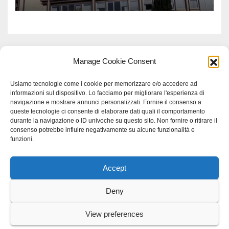
Meridionale
Manage Cookie Consent
Usiamo tecnologie come i cookie per memorizzare e/o accedere ad
informazioni sul dispositivo. Lo facciamo per migliorare l'esperienza di
navigazione e mostrare annunci personalizzati. Fornire il consenso a
queste tecnologie ci consente di elaborare dati quali il comportamento
durante la navigazione o ID univoche su questo sito. Non fornire o ritirare il
consenso potrebbe influire negativamente su alcune funzionalità e
funzioni.
Accept
Proudly powered by WordPress
|
Tema: Newspaperex di
Themeansar
.
Deny
Home
Gerenza
home
Lavoro
Scienza
studio specialistico bracciano
View preferences
Villani Comunicazione