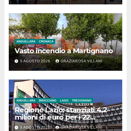
ANGUILLARA
CRONACA
Vasto incendio a Martignano
5 AGOSTO 2026
GRAZIAROSA VILLANI
ANGUILLARA
BRACCIANO
LAGO
TREVIGNANO
Regione Lazio: stanziati 4,2
milioni di euro per i 22
Comuni dell’Etruria
5 AGOSTO 2026
GRAZIAROSA VILLANI