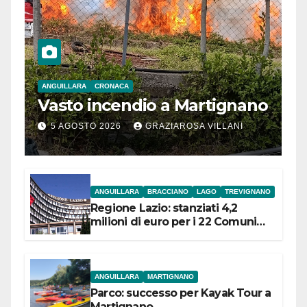
ANGUILLARA
CRONACA
Vasto incendio a Martignano
5 AGOSTO 2026
GRAZIAROSA VILLANI
ANGUILLARA
BRACCIANO
LAGO
TREVIGNANO
Regione Lazio: stanziati 4,2
milioni di euro per i 22 Comuni
dell’Etruria Meridionale
ANGUILLARA
MARTIGNANO
Parco: successo per Kayak Tour a
Martignano