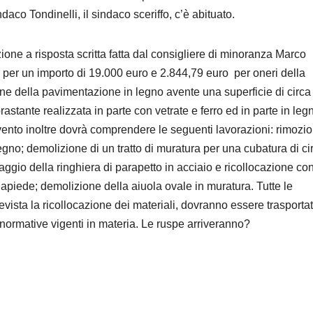
co Tondinelli, il sindaco sceriffo, c’è abituato.
one a risposta scritta fatta dal consigliere di minoranza Marco
e, per un importo di 19.000 euro e 2.844,79 euro per oneri della
one della pavimentazione in legno avente una superficie di circ
astante realizzata in parte con vetrate e ferro ed in parte in leg
vento inoltre dovrà comprendere le seguenti lavorazioni: rimozi
legno; demolizione di un tratto di muratura per una cubatura di ci
aggio della ringhiera di parapetto in acciaio e ricollocazione co
ciapiede; demolizione della aiuola ovale in muratura. Tutte le
vista la ricollocazione dei materiali, dovranno essere trasporta
normative vigenti in materia. Le ruspe arriveranno?