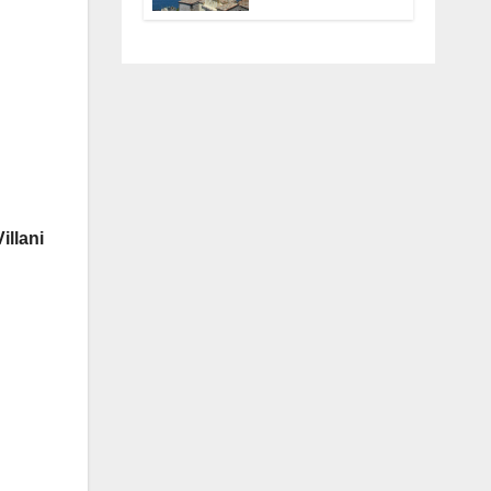
Anguillara
servono
trasparenza,
partecipazione e
scelte politiche
coraggiose”
illani