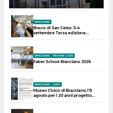
Meridionale
BRACCIANO
Bosco di San Celso: 3-4
settembre Terza edizione
Festival “Storie in cielo e in terra”
BRACCIANO
REGIONE LAZIO
Faber School Bracciano 2026
BRACCIANO
LAGO
Museo Civico di Bracciano: l’8
agosto per i 20 anni progetto
“Conservare la memoria”