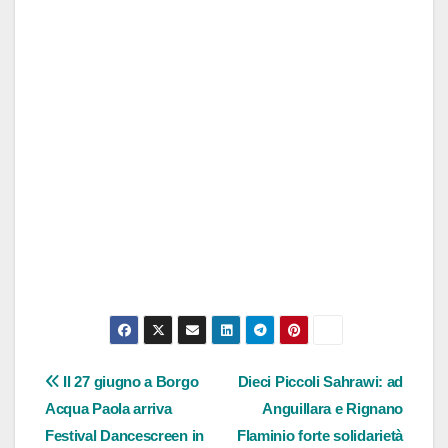
Navigazione
Il 27 giugno a Borgo
Dieci Piccoli Sahrawi: ad
Acqua Paola arriva
Anguillara e Rignano
articoli
Festival Dancescreen in
Flaminio forte solidarietà