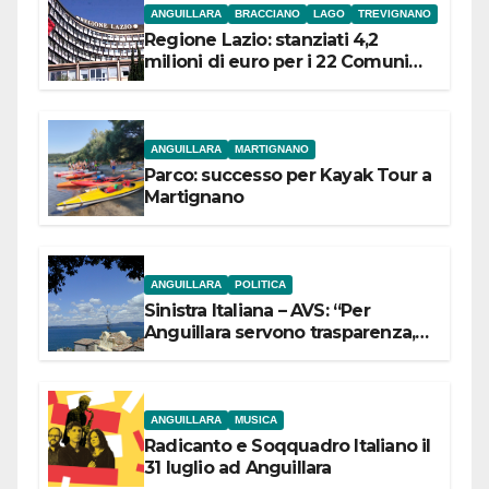
ANGUILLARA
BRACCIANO
LAGO
TREVIGNANO
Regione Lazio: stanziati 4,2
milioni di euro per i 22 Comuni
dell’Etruria Meridionale
ANGUILLARA
MARTIGNANO
Parco: successo per Kayak Tour a
Martignano
ANGUILLARA
POLITICA
Sinistra Italiana – AVS: “Per
Anguillara servono trasparenza,
partecipazione e scelte politiche
coraggiose”
ANGUILLARA
MUSICA
Radicanto e Soqquadro Italiano il
31 luglio ad Anguillara