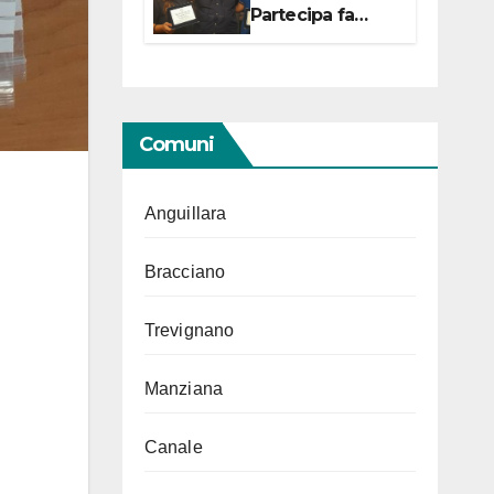
Partecipa fa
centro con due
campionesse di
Tiro a Segno in
vista delle urne
Comuni
Anguillara
Bracciano
Trevignano
Manziana
Canale