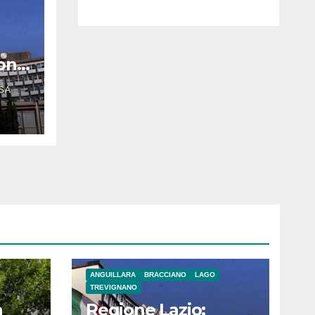
luglio ad
Anguillara
oni
SA
ria
ANGUILLARA
BRACCIANO
LAGO
TREVIGNANO
a
Regione Lazio: