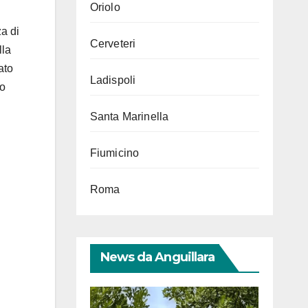
Oriolo
za di
Cerveteri
lla
ato
Ladispoli
to
Santa Marinella
Fiumicino
Roma
News da Anguillara