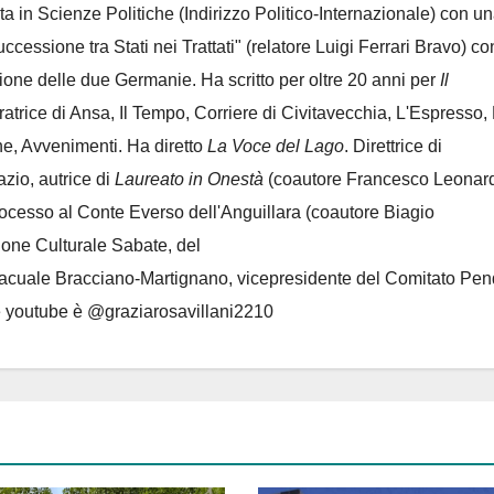
ta in Scienze Politiche (Indirizzo Politico-Internazionale) con un
Successione tra Stati nei Trattati" (relatore Luigi Ferrari Bravo) co
azione delle due Germanie. Ha scritto per oltre 20 anni per
Il
oratrice di Ansa, Il Tempo, Corriere di Civitavecchia, L'Espresso,
e, Avvenimenti. Ha diretto
La Voce del Lago
. Direttrice di
azio, autrice di
Laureato in Onestà
(coautore Francesco Leonard
rocesso al Conte Everso dell'Anguillara
(coautore Biagio
ione Culturale Sabate
, del
Lacuale Bracciano-Martignano
, vicepresidente del Comitato Pen
le youtube è @graziarosavillani2210