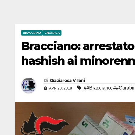
BRACCIANO
CRONACA
Bracciano: arrestat
hashish ai minorenni
Di
Graziarosa Villani
##Bracciano
,
##Carabin
APR 20, 2018