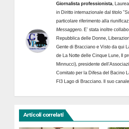
Giornalista professionista
, Laurea
in Diritto internazionale dal titolo "
particolare riferimento alla riunific
Messaggero.
E' stata inoltre collab
Repubblica delle Donne, Liberazion
Gente di Bracciano
e Visto da qui L
de
La Notte delle Cinque Lune, Il p
Minnucci), presidente dell'
Associaz
Comitato per la Difesa del Bacino 
Fl3 Lago di Bracciano. Il suo cana
Articoli correlati