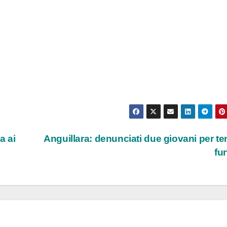
a ai
Anguillara: denunciati due giovani per te
fu