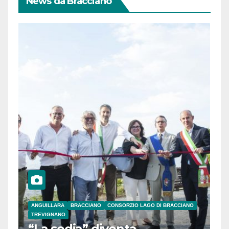
News da Bracciano
ANGUILLARA
BRACCIANO
CONSORZIO LAGO DI BRACCIANO
TREVIGNANO
“La sedia” diventa