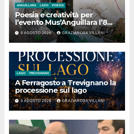
ANGUILLARA
LAGO
POESIA
Poesia e creatività per
l’evento Mus’Anguillara l’8
agosto 2026 al Museo
9 AGOSTO 2026
GRAZIAROSA VILLANI
Contadino
LAGO
TREVIGNANO
A Ferragosto a Trevignano la
processione sul lago
9 AGOSTO 2026
GRAZIAROSA VILLANI