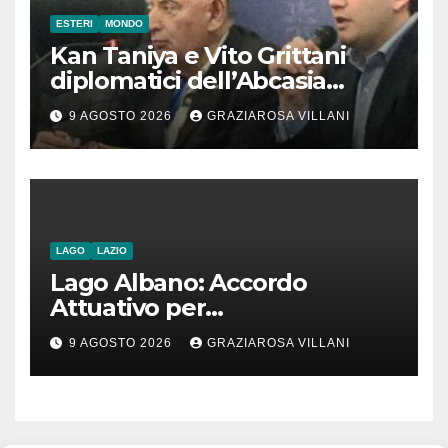
ESTERI
MONDO
Kan Taniya e Vito Grittani
diplomatici dell’Abcasia
contro nota del governo
9 AGOSTO 2026
GRAZIAROSA VILLANI
romeno. “Non si può invocare
la costruzione di ponti e allo
stesso tempo condannare
chiunque li attraversi”
LAGO
LAZIO
Lago Albano: Accordo
Attuativo per
l’interconnessione
9 AGOSTO 2026
GRAZIAROSA VILLANI
acquedottistica da 29,5
milioni di euro