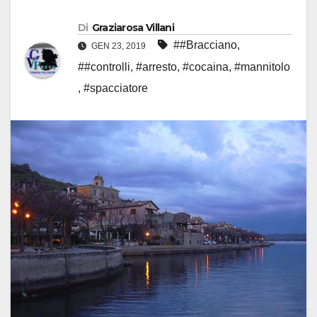
Di
Graziarosa Villani
##Bracciano
,
GEN 23, 2019
##controlli
,
#arresto
,
#cocaina
,
#mannitolo
,
#spacciatore