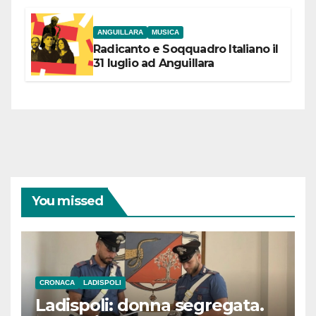
coraggiose”
ANGUILLARA
MUSICA
Radicanto e Soqquadro Italiano il
31 luglio ad Anguillara
You missed
CRONACA
LADISPOLI
Ladispoli: donna segregata.