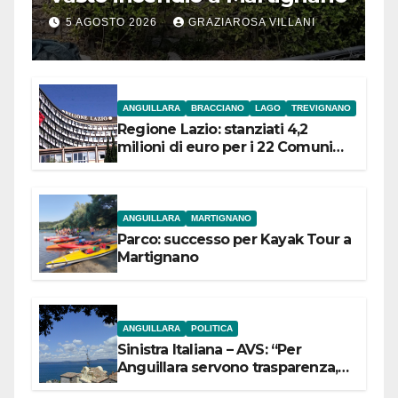
5 AGOSTO 2026
GRAZIAROSA VILLANI
ANGUILLARA
BRACCIANO
LAGO
TREVIGNANO
Regione Lazio: stanziati 4,2
milioni di euro per i 22 Comuni
dell’Etruria Meridionale
ANGUILLARA
MARTIGNANO
Parco: successo per Kayak Tour a
Martignano
ANGUILLARA
POLITICA
Sinistra Italiana – AVS: “Per
Anguillara servono trasparenza,
partecipazione e scelte politiche