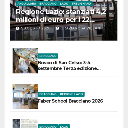
ANGUILLARA
BRACCIANO
LAGO
TREVIGNANO
Regione Lazio: stanziati 4,2
milioni di euro per i 22
Comuni dell’Etruria
5 AGOSTO 2026
GRAZIAROSA VILLANI
Meridionale
BRACCIANO
Bosco di San Celso: 3-4
settembre Terza edizione
Festival “Storie in cielo e in terra”
BRACCIANO
REGIONE LAZIO
Faber School Bracciano 2026
BRACCIANO
LAGO