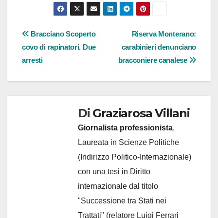
Navigazione
Bracciano Scoperto
Riserva Monterano:
covo di rapinatori. Due
carabinieri denunciano
articoli
arresti
bracconiere canalese
Di
Graziarosa Villani
Giornalista professionista
,
Laureata in Scienze Politiche
(Indirizzo Politico-Internazionale)
con una tesi in Diritto
internazionale dal titolo
"Successione tra Stati nei
Trattati" (relatore Luigi Ferrari