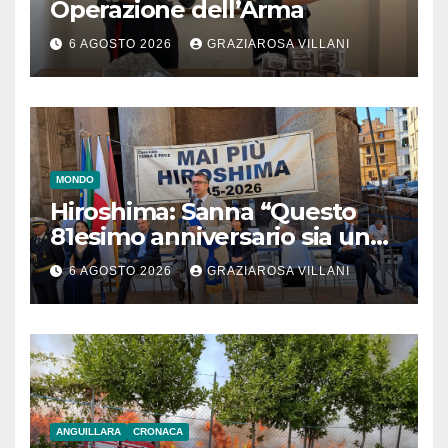
Operazione dell’Arma
6 AGOSTO 2026
GRAZIAROSA VILLANI
MONDO
Hiroshima: Sanna “Questo
81esimo anniversario sia un
monito per tutti”
6 AGOSTO 2026
GRAZIAROSA VILLANI
ANGUILLARA
CRONACA