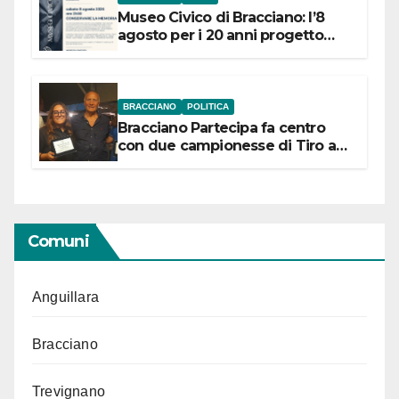
Museo Civico di Bracciano: l’8
agosto per i 20 anni progetto
“Conservare la memoria”
BRACCIANO
POLITICA
Bracciano Partecipa fa centro
con due campionesse di Tiro a
Segno in vista delle urne
Comuni
Anguillara
Bracciano
Trevignano