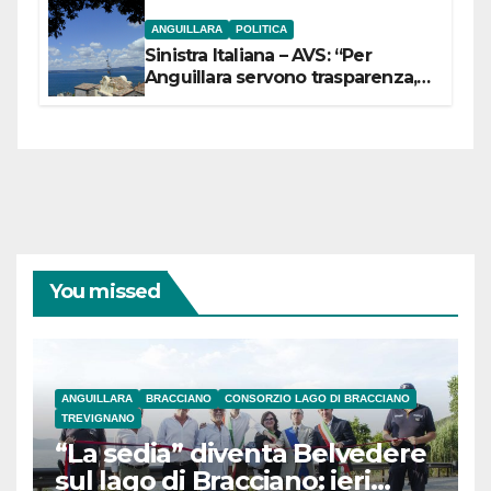
ANGUILLARA
POLITICA
Sinistra Italiana – AVS: “Per
Anguillara servono trasparenza,
partecipazione e scelte politiche
coraggiose”
You missed
ANGUILLARA
BRACCIANO
CONSORZIO LAGO DI BRACCIANO
TREVIGNANO
“La sedia” diventa Belvedere
sul lago di Bracciano: ieri