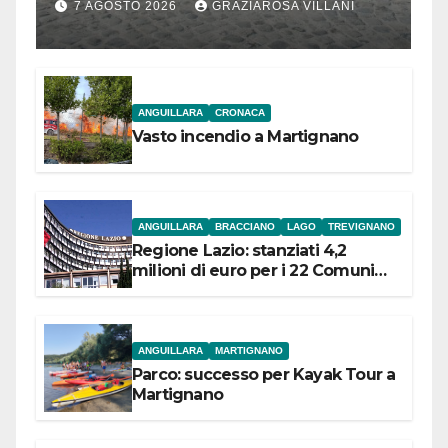
Bracciano: ieri
7 AGOSTO 2026
GRAZIAROSA VILLANI
l’inaugurazione
ANGUILLARA
CRONACA
Vasto incendio a Martignano
ANGUILLARA
BRACCIANO
LAGO
TREVIGNANO
Regione Lazio: stanziati 4,2
milioni di euro per i 22 Comuni
dell’Etruria Meridionale
ANGUILLARA
MARTIGNANO
Parco: successo per Kayak Tour a
Martignano