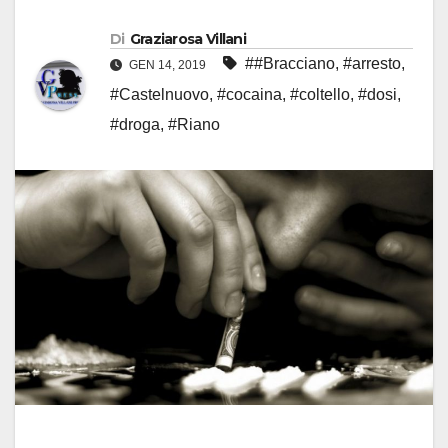
Di
Graziarosa Villani
##Bracciano
,
#arresto
,
GEN 14, 2019
#Castelnuovo
,
#cocaina
,
#coltello
,
#dosi
,
#droga
,
#Riano