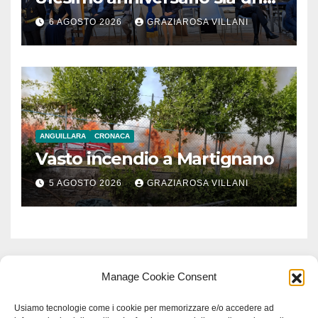
monito per tutti”
6 AGOSTO 2026
GRAZIAROSA VILLANI
ANGUILLARA
CRONACA
Vasto incendio a Martignano
5 AGOSTO 2026
GRAZIAROSA VILLANI
Manage Cookie Consent
Usiamo tecnologie come i cookie per memorizzare e/o accedere ad