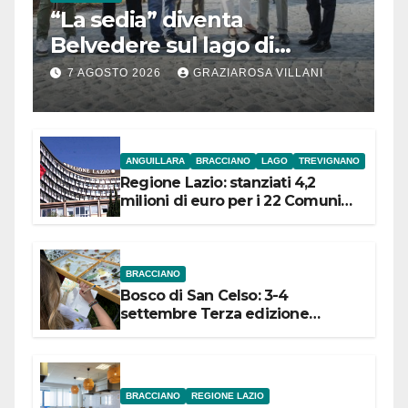
“La sedia” diventa
Belvedere sul lago di
Bracciano: ieri
7 AGOSTO 2026
GRAZIAROSA VILLANI
l’inaugurazione
ANGUILLARA
BRACCIANO
LAGO
TREVIGNANO
Regione Lazio: stanziati 4,2
milioni di euro per i 22 Comuni
dell’Etruria Meridionale
BRACCIANO
Bosco di San Celso: 3-4
settembre Terza edizione
Festival “Storie in cielo e in terra”
BRACCIANO
REGIONE LAZIO