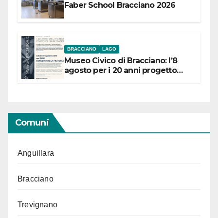
Faber School Bracciano 2026
BRACCIANO
LAGO
Museo Civico di Bracciano: l’8
agosto per i 20 anni progetto
“Conservare la memoria”
Comuni
Anguillara
Bracciano
Trevignano