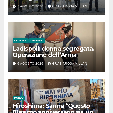
l’inaugurazione
7 AGOSTO 2026
GRAZIAROSA VILLANI
CRONACA
LADISPOLI
Ladispoli: donna segregata.
Operazione dell’Arma
6 AGOSTO 2026
GRAZIAROSA VILLANI
MONDO
Hiroshima: Sanna “Questo
81esimo anniversario sia un