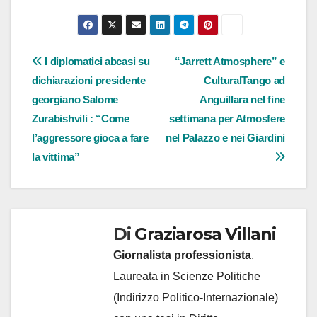
Navigazione
I diplomatici abcasi su
“Jarrett Atmosphere” e
dichiarazioni presidente
CulturalTango ad
articoli
georgiano Salome
Anguillara nel fine
Zurabishvili : “Come
settimana per Atmosfere
l’aggressore gioca a fare
nel Palazzo e nei Giardini
la vittima”
Di
Graziarosa Villani
Giornalista professionista
,
Laureata in Scienze Politiche
(Indirizzo Politico-Internazionale)