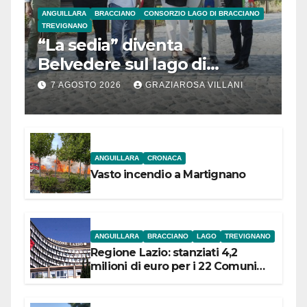
ANGUILLARA
BRACCIANO
CONSORZIO LAGO DI BRACCIANO
TREVIGNANO
“La sedia” diventa
Belvedere sul lago di
Bracciano: ieri
7 AGOSTO 2026
GRAZIAROSA VILLANI
l’inaugurazione
ANGUILLARA
CRONACA
Vasto incendio a Martignano
ANGUILLARA
BRACCIANO
LAGO
TREVIGNANO
Regione Lazio: stanziati 4,2
milioni di euro per i 22 Comuni
dell’Etruria Meridionale