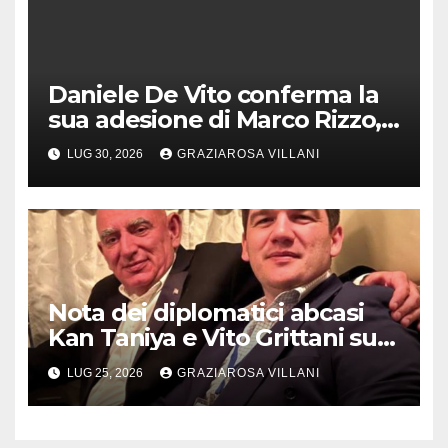
Daniele De Vito conferma la
sua adesione di Marco Rizzo,
nel rispetto delle decisioni
LUG 30, 2026
GRAZIAROSA VILLANI
del 1° Congress
Nota dei diplomatici abcasi
Kan Taniya e Vito Grittani su
cosiddetto “ritiro
LUG 25, 2026
GRAZIAROSA VILLANI
riconoscimento” di Abcasia e
Ossezia del Sud da parte della
Siria