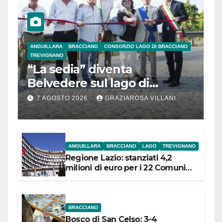
ANGUILLARA
BRACCIANO
CONSORZIO LAGO DI BRACCIANO
TREVIGNANO
“La sedia” diventa
Belvedere sul lago di
Bracciano: ieri
7 AGOSTO 2026
GRAZIAROSA VILLANI
l’inaugurazione
ANGUILLARA
BRACCIANO
LAGO
TREVIGNANO
Regione Lazio: stanziati 4,2
milioni di euro per i 22 Comuni
dell’Etruria Meridionale
BRACCIANO
Bosco di San Celso: 3-4