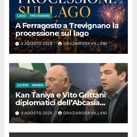
LAGO
TREVIGNANO
A Ferragosto a Trevignano la
processione sul lago
9 AGOSTO 2026
GRAZIAROSA VILLANI
ESTERI
MONDO
Kan Taniya e Vito Grittani
diplomatici dell’Abcasia
contro nota del governo
9 AGOSTO 2026
GRAZIAROSA VILLANI
romeno. “Non si può invocare
la costruzione di ponti e allo
stesso tempo condannare