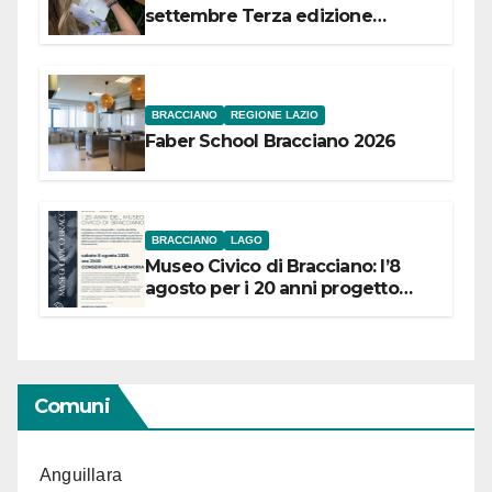
settembre Terza edizione
Festival “Storie in cielo e in terra”
BRACCIANO
REGIONE LAZIO
Faber School Bracciano 2026
BRACCIANO
LAGO
Museo Civico di Bracciano: l’8
agosto per i 20 anni progetto
“Conservare la memoria”
Comuni
Anguillara