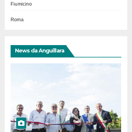
Fiumicino
Roma
News da Anguillara