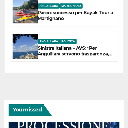
ANGUILLARA
MARTIGNANO
Parco: successo per Kayak Tour a
Martignano
ANGUILLARA
POLITICA
Sinistra Italiana – AVS: “Per
Anguillara servono trasparenza,
partecipazione e scelte politiche
coraggiose”
You missed