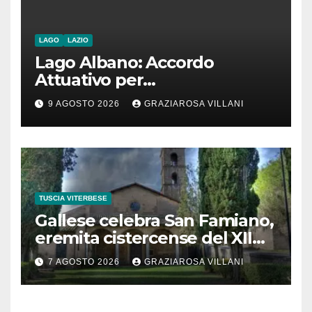
chiunque li attraversi”
LAGO
LAZIO
Lago Albano: Accordo
Attuativo per
l’interconnessione
9 AGOSTO 2026
GRAZIAROSA VILLANI
acquedottistica da 29,5
milioni di euro
TUSCIA VITERBESE
Gallese celebra San Famiano,
eremita cistercense del XII
secolo
7 AGOSTO 2026
GRAZIAROSA VILLANI