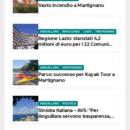
Vasto incendio a Martignano
ANGUILLARA
BRACCIANO
LAGO
TREVIGNANO
Regione Lazio: stanziati 4,2
milioni di euro per i 22 Comuni
dell’Etruria Meridionale
ANGUILLARA
MARTIGNANO
Parco: successo per Kayak Tour a
Martignano
ANGUILLARA
POLITICA
Sinistra Italiana – AVS: “Per
Anguillara servono trasparenza,
partecipazione e scelte politiche
coraggiose”