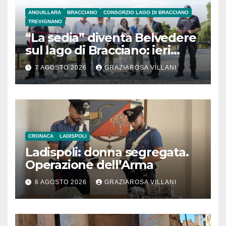
ANGUILLARA
BRACCIANO
CONSORZIO LAGO DI BRACCIANO
TREVIGNANO
“La sedia” diventa Belvedere
sul lago di Bracciano: ieri
l’inaugurazione
7 AGOSTO 2026
GRAZIAROSA VILLANI
CRONACA
LADISPOLI
Ladispoli: donna segregata.
Operazione dell’Arma
6 AGOSTO 2026
GRAZIAROSA VILLANI