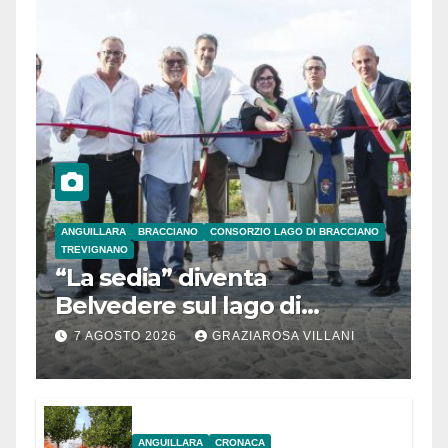
ANGUILLARA
BRACCIANO
CONSORZIO LAGO DI BRACCIANO
TREVIGNANO
“La sedia” diventa
Belvedere sul lago di
Bracciano: ieri
7 AGOSTO 2026
GRAZIAROSA VILLANI
l’inaugurazione
ANGUILLARA
CRONACA