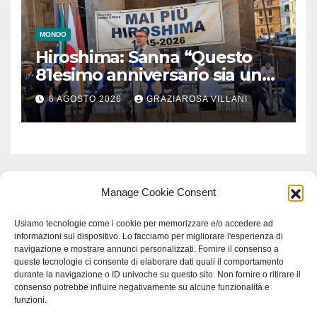
MONDO
Hiroshima: Sanna “Questo
81esimo anniversario sia un
monito per tutti”
6 AGOSTO 2026
GRAZIAROSA VILLANI
Manage Cookie Consent
Usiamo tecnologie come i cookie per memorizzare e/o accedere ad
informazioni sul dispositivo. Lo facciamo per migliorare l'esperienza di
navigazione e mostrare annunci personalizzati. Fornire il consenso a
queste tecnologie ci consente di elaborare dati quali il comportamento
durante la navigazione o ID univoche su questo sito. Non fornire o ritirare il
consenso potrebbe influire negativamente su alcune funzionalità e
funzioni.