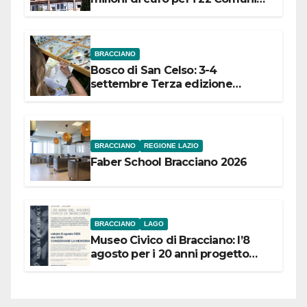
dell’Etruria Meridionale
BRACCIANO
Bosco di San Celso: 3-4
settembre Terza edizione
Festival “Storie in cielo e in terra”
BRACCIANO
REGIONE LAZIO
Faber School Bracciano 2026
BRACCIANO
LAGO
Museo Civico di Bracciano: l’8
agosto per i 20 anni progetto
“Conservare la memoria”