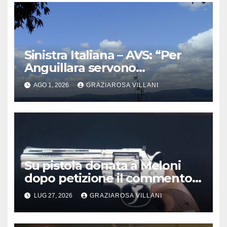
Sinistra Italiana – AVS: “Per
Anguillara servono
trasparenza, partecipazione e
AGO 1, 2026
GRAZIAROSA VILLANI
scelte politiche coraggiose”
Su pistola donata a Meloni
dopo petizione il commento
del vescovo partenopeo
LUG 27, 2026
GRAZIAROSA VILLANI
Mimmo Battaglia