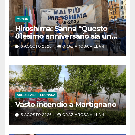
MONDO
Hiroshima: Sanna “Questo
81esimo anniversario sia un
monito per tutti”
6 AGOSTO 2026
GRAZIAROSA VILLANI
ANGUILLARA
CRONACA
Vasto incendio a Martignano
5 AGOSTO 2026
GRAZIAROSA VILLANI