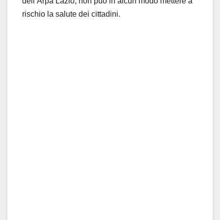
dell’Arpa Lazio, non può in alcun modo mettere a
rischio la salute dei cittadini.