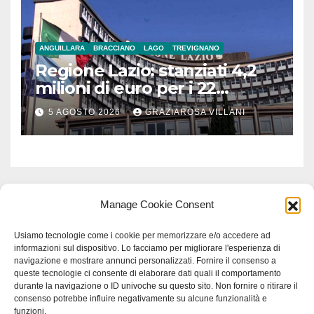
ANGUILLARA
BRACCIANO
LAGO
TREVIGNANO
Regione Lazio: stanziati 4,2
milioni di euro per i 22
Comuni dell’Etruria
5 AGOSTO 2026
GRAZIAROSA VILLANI
Meridionale
Manage Cookie Consent
Usiamo tecnologie come i cookie per memorizzare e/o accedere ad
informazioni sul dispositivo. Lo facciamo per migliorare l'esperienza di
navigazione e mostrare annunci personalizzati. Fornire il consenso a
queste tecnologie ci consente di elaborare dati quali il comportamento
durante la navigazione o ID univoche su questo sito. Non fornire o ritirare il
consenso potrebbe influire negativamente su alcune funzionalità e
funzioni.