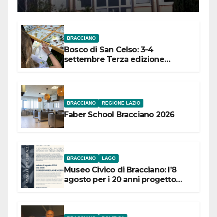
Meridionale
BRACCIANO
Bosco di San Celso: 3-4
settembre Terza edizione
Festival “Storie in cielo e in terra”
BRACCIANO
REGIONE LAZIO
Faber School Bracciano 2026
BRACCIANO
LAGO
Museo Civico di Bracciano: l’8
agosto per i 20 anni progetto
“Conservare la memoria”