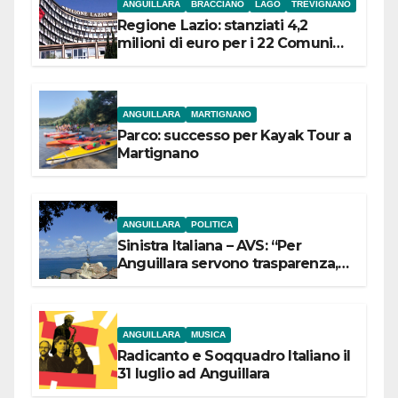
ANGUILLARA
BRACCIANO
LAGO
TREVIGNANO
Regione Lazio: stanziati 4,2
milioni di euro per i 22 Comuni
dell’Etruria Meridionale
ANGUILLARA
MARTIGNANO
Parco: successo per Kayak Tour a
Martignano
ANGUILLARA
POLITICA
Sinistra Italiana – AVS: “Per
Anguillara servono trasparenza,
partecipazione e scelte politiche
coraggiose”
ANGUILLARA
MUSICA
Radicanto e Soqquadro Italiano il
31 luglio ad Anguillara