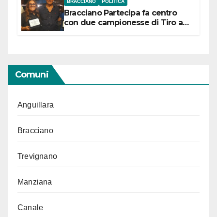
BRACCIANO
POLITICA
Bracciano Partecipa fa centro
con due campionesse di Tiro a
Segno in vista delle urne
Comuni
Anguillara
Bracciano
Trevignano
Manziana
Canale