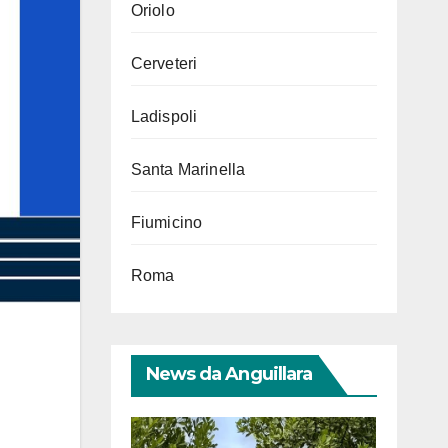
Oriolo
Cerveteri
Ladispoli
Santa Marinella
Fiumicino
Roma
News da Anguillara