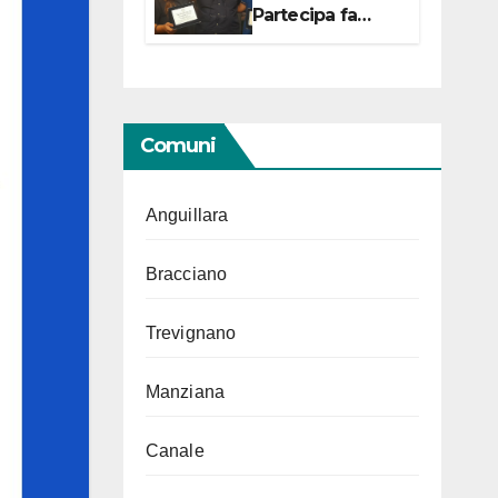
Partecipa fa
centro con due
campionesse di
Tiro a Segno in
vista delle urne
Comuni
Anguillara
Bracciano
Trevignano
Manziana
Canale