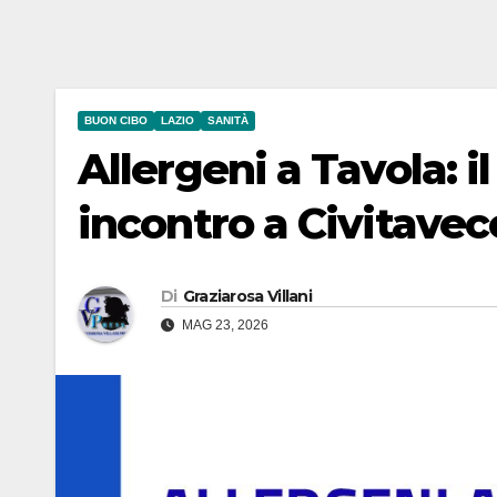
BUON CIBO
LAZIO
SANITÀ
Allergeni a Tavola: 
incontro a Civitavec
Di
Graziarosa Villani
MAG 23, 2026