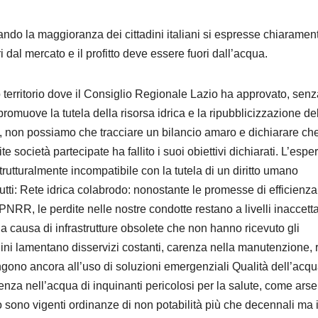
ndo la maggioranza dei cittadini italiani si espresse chiaramen
dal mercato e il profitto deve essere fuori dall’acqua.
territorio dove il Consiglio Regionale Lazio ha approvato, sen
omuove la tutela della risorsa idrica e la ripubblicizzazione de
à, non possiamo che tracciare un bilancio amaro e dichiarare che
e società partecipate ha fallito i suoi obiettivi dichiarati. L’espe
strutturalmente incompatibile con la tutela di un diritto umano
utti: Rete idrica colabrodo: nonostante le promesse di efficienza
 PNRR, le perdite nelle nostre condotte restano a livelli inaccetta
a causa di infrastrutture obsolete che non hanno ricevuto gli
adini lamentano disservizi costanti, carenza nella manutenzione, r
tringono ancora all’uso di soluzioni emergenziali Qualità dell’acqu
nza nell’acqua di inquinanti pericolosi per la salute, come ars
bo sono vigenti ordinanze di non potabilità più che decennali ma i