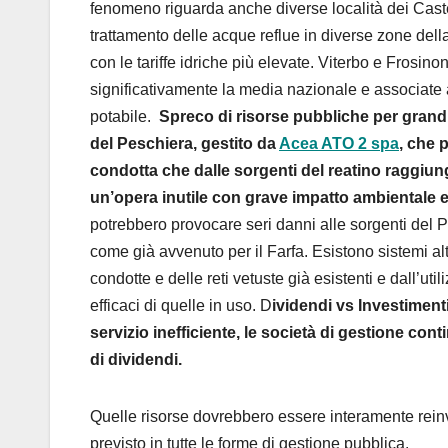
fenomeno riguarda anche diverse località dei Castel
trattamento delle acque reflue in diverse zone della 
con le tariffe idriche più elevate. Viterbo e Frosin
significativamente la media nazionale e associate a
potabile.
Spreco di risorse pubbliche per grandi
del Peschiera, gestito da
Acea ATO 2 spa
, che 
condotta che dalle sorgenti del reatino raggiung
un’opera inutile con grave impatto ambientale e 
potrebbero provocare seri danni alle sorgenti del 
come già avvenuto per il Farfa. Esistono sistemi alt
condotte e delle reti vetuste già esistenti e dall’u
efficaci di quelle in uso. D
ividendi vs Investimenti
servizio inefficiente, le società di gestione cont
di dividendi.
Quelle risorse dovrebbero essere interamente reinve
previsto in tutte le forme di gestione pubblica.