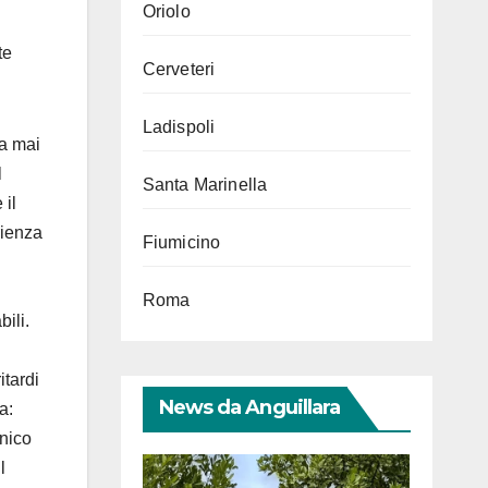
Oriolo
te
Cerveteri
Ladispoli
za mai
l
Santa Marinella
 il
rienza
Fiumicino
Roma
bili.
itardi
News da Anguillara
a:
enico
l