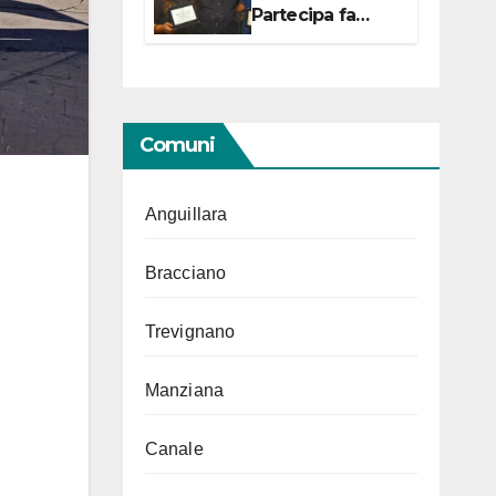
Partecipa fa
centro con due
campionesse di
Tiro a Segno in
vista delle urne
Comuni
Anguillara
Bracciano
Trevignano
Manziana
Canale