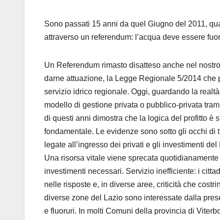
Sono passati 15 anni da quel Giugno del 2011, qua
attraverso un referendum: l’acqua deve essere fuori 
Un Referendum rimasto disatteso anche nel nostro 
darne attuazione, la Legge Regionale 5/2014 che pr
servizio idrico regionale. Oggi, guardando la realt
modello di gestione privata o pubblico-privata tramit
di questi anni dimostra che la logica del profitto è 
fondamentale. Le evidenze sono sotto gli occhi di t
legate all’ingresso dei privati e gli investimenti del
Una risorsa vitale viene sprecata quotidianamente 
investimenti necessari. Servizio inefficiente: i citt
nelle risposte e, in diverse aree, criticità che cos
diverse zone del Lazio sono interessate dalla prese
e fluoruri. In molti Comuni della provincia di Viter