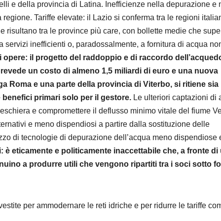
li e della provincia di Latina. Inefficienze nella depurazione e 
regione. Tariffe elevate: il Lazio si conferma tra le regioni italia
one risultano tra le province più care, con bollette medie che sup
 servizi inefficienti o, paradossalmente, a fornitura di acqua no
 opere: il progetto del raddoppio e di raccordo dell’acqued
prevede un costo di almeno 1,5 miliardi di euro e una nuova
a Roma e una parte della provincia di Viterbo, si ritiene sia
benefici primari solo per il gestore.
Le ulteriori captazioni di
Peschiera e compromettere il deflusso minimo vitale del fiume Ve
ernativi e meno dispendiosi a partire dalla sostituzione delle
tilizzo di tecnologie di depurazione dell’acqua meno dispendiose 
: è eticamente e politicamente inaccettabile che, a fronte di
inuino a produrre utili che vengono ripartiti tra i soci sotto 
stite per ammodernare le reti idriche e per ridurre le tariffe co