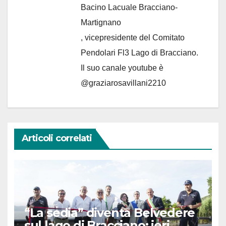
Bacino Lacuale Bracciano-
Martignano
, vicepresidente del Comitato
Pendolari Fl3 Lago di Bracciano.
Il suo canale youtube è
@graziarosavillani2210
Articoli correlati
“La sedia” diventa Belvedere
sul lago di Bracciano: ieri