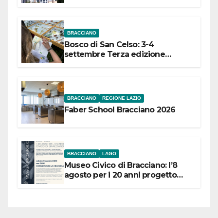
dell’Etruria Meridionale
BRACCIANO
Bosco di San Celso: 3-4
settembre Terza edizione
Festival “Storie in cielo e in terra”
BRACCIANO
REGIONE LAZIO
Faber School Bracciano 2026
BRACCIANO
LAGO
Museo Civico di Bracciano: l’8
agosto per i 20 anni progetto
“Conservare la memoria”