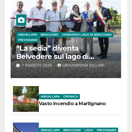
ANGUILLARA
BRACCIANO
CONSORZIO LAGO DI BRACCIANO
TREVIGNANO
“La sedia” diventa
Belvedere sul lago di
Bracciano: ieri
7 AGOSTO 2026
GRAZIAROSA VILLANI
l’inaugurazione
ANGUILLARA
CRONACA
Vasto incendio a Martignano
ANGUILLARA
BRACCIANO
LAGO
TREVIGNANO