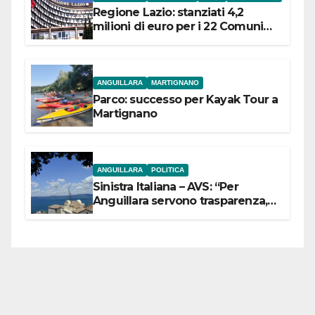
Regione Lazio: stanziati 4,2
milioni di euro per i 22 Comuni
dell’Etruria Meridionale
ANGUILLARA
MARTIGNANO
Parco: successo per Kayak Tour a
Martignano
ANGUILLARA
POLITICA
Sinistra Italiana – AVS: “Per
Anguillara servono trasparenza,
partecipazione e scelte politiche
coraggiose”