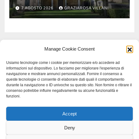
secolo
7 AGOSTO 2026
GRAZIAROSA VILLANI
Manage Cookie Consent
Usiamo tecnologie come i cookie per memorizzare e/o accedere ad
informazioni sul dispositivo. Lo facciamo per migliorare l'esperienza di
navigazione e mostrare annunci personalizzati. Fornire il consenso a
queste tecnologie ci consente di elaborare dati quali il comportamento
durante la navigazione o ID univoche su questo sito. Non fornire o ritirare il
consenso potrebbe influire negativamente su alcune funzionalità e
funzioni.
Accept
Proudly powered by WordPress
|
Tema: Newspaperex di
Themeansar
.
Deny
Home
Gerenza
home
Lavoro
Scienza
studio specialistico bracciano