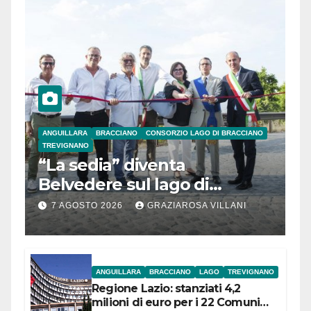
ANGUILLARA
BRACCIANO
CONSORZIO LAGO DI BRACCIANO
TREVIGNANO
“La sedia” diventa
Belvedere sul lago di
Bracciano: ieri
7 AGOSTO 2026
GRAZIAROSA VILLANI
l’inaugurazione
ANGUILLARA
BRACCIANO
LAGO
TREVIGNANO
Regione Lazio: stanziati 4,2
milioni di euro per i 22 Comuni