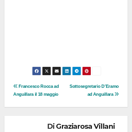
Navigazione
Francesco Rocca ad
Sottosegretario D’Eramo
Anguillara il 18 maggio
ad Anguillara
articoli
Di
Graziarosa Villani