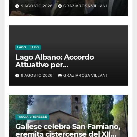
contro nota del governo
9 AGOSTO 2026
GRAZIAROSA VILLANI
romeno. “Non si può invocare
la costruzione di ponti e allo
stesso tempo condannare
chiunque li attraversi”
LAGO
LAZIO
Lago Albano: Accordo
Attuativo per
l’interconnessione
9 AGOSTO 2026
GRAZIAROSA VILLANI
acquedottistica da 29,5
milioni di euro
TUSCIA VITERBESE
Gallese celebra San Famiano,
eremita cistercense del XII