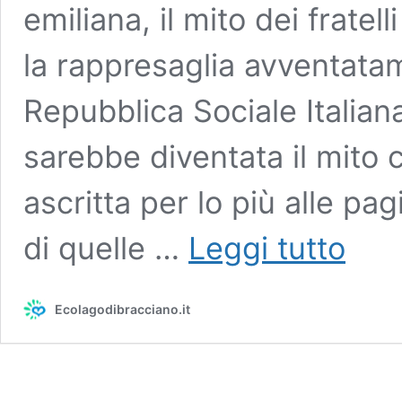
emiliana, il mito dei fratel
la rappresaglia avventatam
Repubblica Sociale Italiana,
sarebbe diventata il mito 
ascritta per lo più alle pa
Questa
di quelle …
Leggi tutto
è
la
storia
Ecolagodibracciano.it
dei
sette
fratelli
Cervi