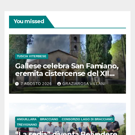
You missed
TUSCIA VITERBESE
Gallese celebra San Famiano,
eremita cistercense del XII
secolo
7 AGOSTO 2026
GRAZIAROSA VILLANI
ANGUILLARA
BRACCIANO
CONSORZIO LAGO DI BRACCIANO
TREVIGNANO
“La sedia” diventa Belvedere