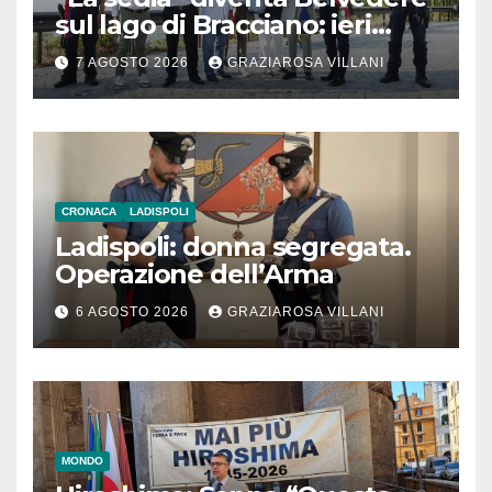
sul lago di Bracciano: ieri
l’inaugurazione
7 AGOSTO 2026
GRAZIAROSA VILLANI
CRONACA
LADISPOLI
Ladispoli: donna segregata.
Operazione dell’Arma
6 AGOSTO 2026
GRAZIAROSA VILLANI
MONDO