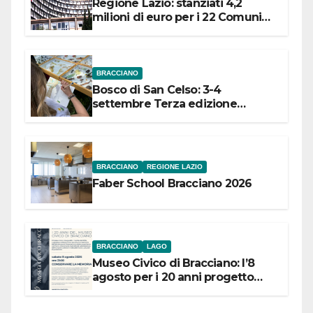
Regione Lazio: stanziati 4,2
milioni di euro per i 22 Comuni
dell’Etruria Meridionale
BRACCIANO
Bosco di San Celso: 3-4
settembre Terza edizione
Festival “Storie in cielo e in terra”
BRACCIANO
REGIONE LAZIO
Faber School Bracciano 2026
BRACCIANO
LAGO
Museo Civico di Bracciano: l’8
agosto per i 20 anni progetto
“Conservare la memoria”