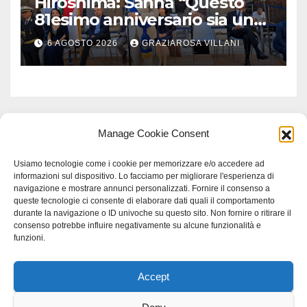
Hiroshima: Sanna “Questo
81esimo anniversario sia un
monito per tutti”
6 AGOSTO 2026
GRAZIAROSA VILLANI
Manage Cookie Consent
Usiamo tecnologie come i cookie per memorizzare e/o accedere ad
informazioni sul dispositivo. Lo facciamo per migliorare l'esperienza di
navigazione e mostrare annunci personalizzati. Fornire il consenso a
queste tecnologie ci consente di elaborare dati quali il comportamento
durante la navigazione o ID univoche su questo sito. Non fornire o ritirare il
consenso potrebbe influire negativamente su alcune funzionalità e
funzioni.
Accept
Proudly powered by WordPress
|
Tema: Newspaperex di
Themeansar
.