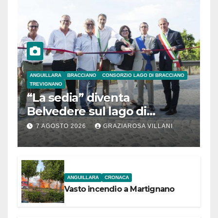
ANGUILLARA
BRACCIANO
CONSORZIO LAGO DI BRACCIANO
TREVIGNANO
“La sedia” diventa
Belvedere sul lago di
Bracciano: ieri
7 AGOSTO 2026
GRAZIAROSA VILLANI
l’inaugurazione
ANGUILLARA
CRONACA
Vasto incendio a Martignano