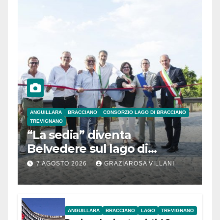
ANGUILLARA
BRACCIANO
CONSORZIO LAGO DI BRACCIANO
TREVIGNANO
“La sedia” diventa
Belvedere sul lago di
Bracciano: ieri
7 AGOSTO 2026
GRAZIAROSA VILLANI
l’inaugurazione
ANGUILLARA
BRACCIANO
LAGO
TREVIGNANO