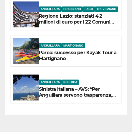
ANGUILLARA
BRACCIANO
LAGO
TREVIGNANO
Regione Lazio: stanziati 4,2
milioni di euro per i 22 Comuni
dell’Etruria Meridionale
ANGUILLARA
MARTIGNANO
Parco: successo per Kayak Tour a
Martignano
ANGUILLARA
POLITICA
Sinistra Italiana – AVS: “Per
Anguillara servono trasparenza,
partecipazione e scelte politiche
coraggiose”