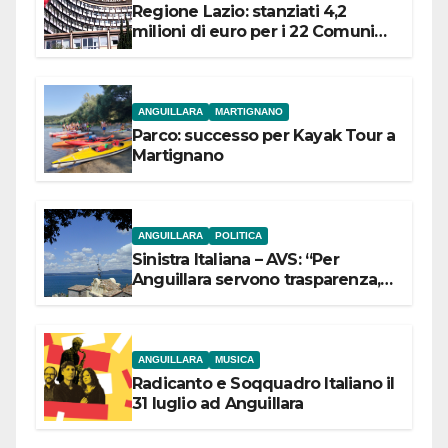
Regione Lazio: stanziati 4,2
milioni di euro per i 22 Comuni
dell’Etruria Meridionale
ANGUILLARA
MARTIGNANO
Parco: successo per Kayak Tour a
Martignano
ANGUILLARA
POLITICA
Sinistra Italiana – AVS: “Per
Anguillara servono trasparenza,
partecipazione e scelte politiche
coraggiose”
ANGUILLARA
MUSICA
Radicanto e Soqquadro Italiano il
31 luglio ad Anguillara