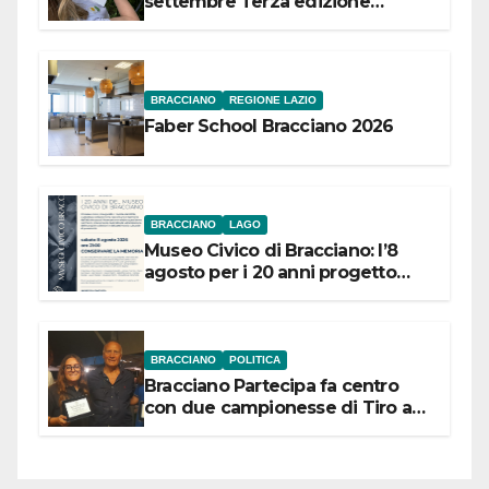
settembre Terza edizione
Festival “Storie in cielo e in terra”
BRACCIANO
REGIONE LAZIO
Faber School Bracciano 2026
BRACCIANO
LAGO
Museo Civico di Bracciano: l’8
agosto per i 20 anni progetto
“Conservare la memoria”
BRACCIANO
POLITICA
Bracciano Partecipa fa centro
con due campionesse di Tiro a
Segno in vista delle urne