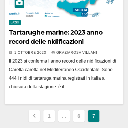
LAZIO
Tartarughe marine: 2023 anno
record delle nidificazioni
1 OTTOBRE 2023
GRAZIAROSA VILLANI
Il 2023 si conferma l’anno record delle nidificazioni di
Caretta caretta nel Mediterraneo Occidentale. Sono
444 i nidi di tartaruga marina registrati in Italia a
chiusura della stagione: è il…
Paginazione
1
…
6
7
degli