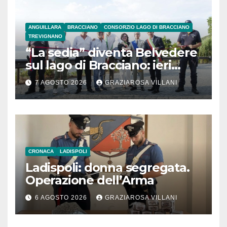
ANGUILLARA
BRACCIANO
CONSORZIO LAGO DI BRACCIANO
TREVIGNANO
“La sedia” diventa Belvedere
sul lago di Bracciano: ieri
l’inaugurazione
7 AGOSTO 2026
GRAZIAROSA VILLANI
CRONACA
LADISPOLI
Ladispoli: donna segregata.
Operazione dell’Arma
6 AGOSTO 2026
GRAZIAROSA VILLANI