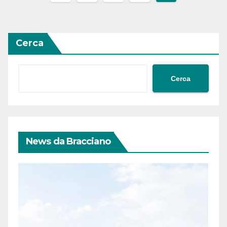
degli
articoli
Cerca
Cerca
News da Bracciano