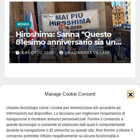
MONDO
Hiroshima: Sanna “Questo
81esimo anniversario sia un
monito per tutti”
6 AGOSTO 2026
GRAZIAROSA VILLANI
Manage Cookie Consent
Usiamo tecnologie come i cookie per memorizzare e/o accedere ad
informazioni sul dispositivo. Lo facciamo per migliorare l'esperienza di
navigazione e mostrare annunci personalizzati. Fornire il consenso a
queste tecnologie ci consente di elaborare dati quali il comportamento
durante la navigazione o ID univoche su questo sito. Non fornire o ritirare il
consenso potrebbe influire negativamente su alcune funzionalità e