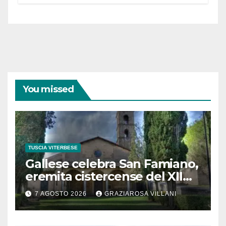
partecipazione e scelte politiche
coraggiose”
You missed
TUSCIA VITERBESE
Gallese celebra San Famiano,
eremita cistercense del XII
secolo
7 AGOSTO 2026
GRAZIAROSA VILLANI