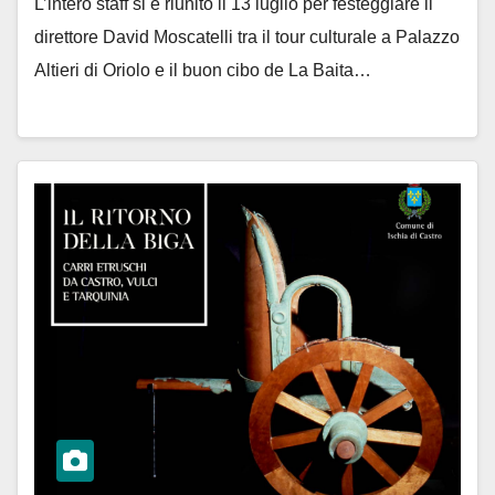
L’intero staff si è riunito il 13 luglio per festeggiare il
direttore David Moscatelli tra il tour culturale a Palazzo
Altieri di Oriolo e il buon cibo de La Baita…