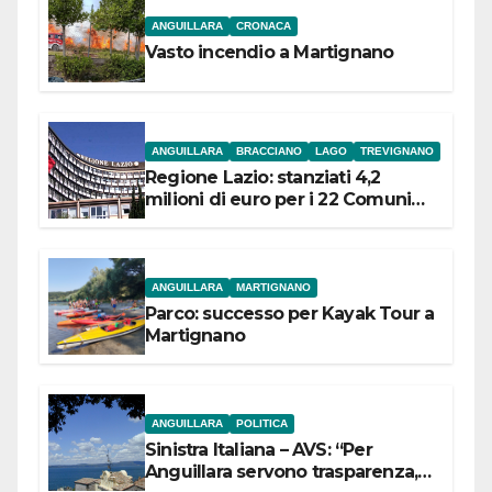
ANGUILLARA
CRONACA
Vasto incendio a Martignano
ANGUILLARA
BRACCIANO
LAGO
TREVIGNANO
Regione Lazio: stanziati 4,2
milioni di euro per i 22 Comuni
dell’Etruria Meridionale
ANGUILLARA
MARTIGNANO
Parco: successo per Kayak Tour a
Martignano
ANGUILLARA
POLITICA
Sinistra Italiana – AVS: “Per
Anguillara servono trasparenza,