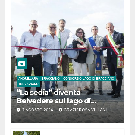
ANGUILLARA
BRACCIANO
CONSORZIO LAGO DI BRACCIANO
TREVIGNANO
“La sedia” diventa
Belvedere sul lago di
Bracciano: ieri
7 AGOSTO 2026
GRAZIAROSA VILLANI
l’inaugurazione