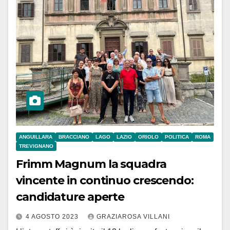
ANGUILLARA
BRACCIANO
LAGO
LAZIO
ORIOLO
POLITICA
ROMA
TREVIGNANO
Frimm Magnum la squadra
vincente in continuo crescendo:
candidature aperte
4 AGOSTO 2023
GRAZIAROSA VILLANI