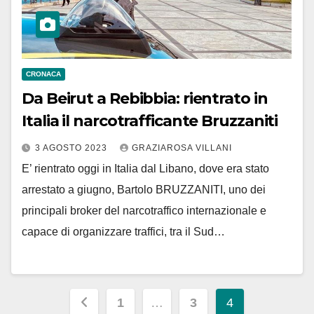
CRONACA
Da Beirut a Rebibbia: rientrato in
Italia il narcotrafficante Bruzzaniti
3 AGOSTO 2023
GRAZIAROSA VILLANI
E’ rientrato oggi in Italia dal Libano, dove era stato
arrestato a giugno, Bartolo BRUZZANITI, uno dei
principali broker del narcotraffico internazionale e
capace di organizzare traffici, tra il Sud…
Paginazione
1
…
3
4