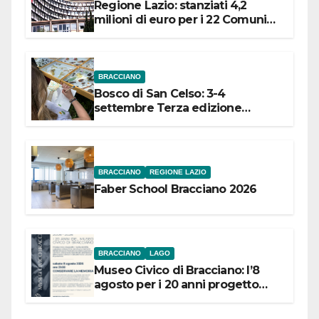
Regione Lazio: stanziati 4,2
milioni di euro per i 22 Comuni
dell’Etruria Meridionale
BRACCIANO
Bosco di San Celso: 3-4
settembre Terza edizione
Festival “Storie in cielo e in terra”
BRACCIANO
REGIONE LAZIO
Faber School Bracciano 2026
BRACCIANO
LAGO
Museo Civico di Bracciano: l’8
agosto per i 20 anni progetto
“Conservare la memoria”