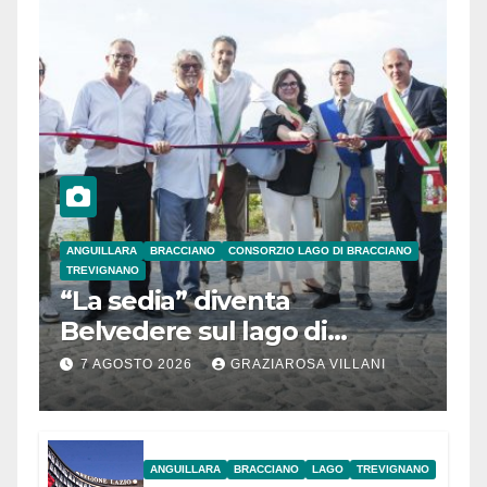
ANGUILLARA
BRACCIANO
CONSORZIO LAGO DI BRACCIANO
TREVIGNANO
“La sedia” diventa
Belvedere sul lago di
Bracciano: ieri
7 AGOSTO 2026
GRAZIAROSA VILLANI
l’inaugurazione
ANGUILLARA
BRACCIANO
LAGO
TREVIGNANO