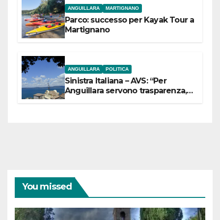
ANGUILLARA
MARTIGNANO
Parco: successo per Kayak Tour a
Martignano
ANGUILLARA
POLITICA
Sinistra Italiana – AVS: “Per
Anguillara servono trasparenza,
partecipazione e scelte politiche
coraggiose”
You missed