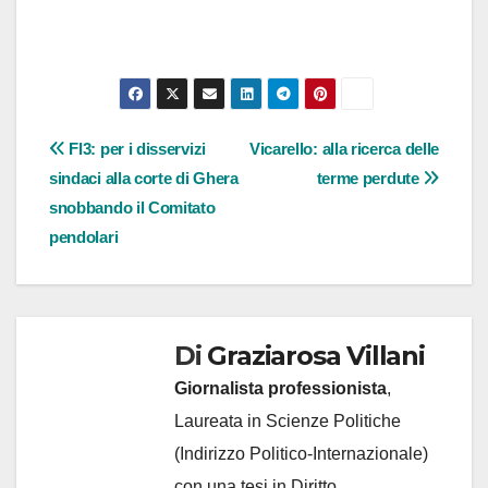
Navigazione
Fl3: per i disservizi
Vicarello: alla ricerca delle
sindaci alla corte di Ghera
terme perdute
articoli
snobbando il Comitato
pendolari
Di
Graziarosa Villani
Giornalista professionista
,
Laureata in Scienze Politiche
(Indirizzo Politico-Internazionale)
con una tesi in Diritto