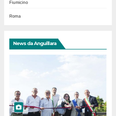
Fiumicino
Roma
News da Anguillara