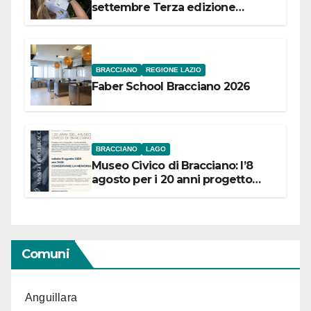
settembre Terza edizione
Festival “Storie in cielo e in terra”
BRACCIANO
REGIONE LAZIO
Faber School Bracciano 2026
BRACCIANO
LAGO
Museo Civico di Bracciano: l’8
agosto per i 20 anni progetto
“Conservare la memoria”
Comuni
Anguillara