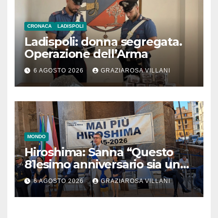
CRONACA
LADISPOLI
Ladispoli: donna segregata.
Operazione dell’Arma
6 AGOSTO 2026
GRAZIAROSA VILLANI
MONDO
Hiroshima: Sanna “Questo
81esimo anniversario sia un
monito per tutti”
6 AGOSTO 2026
GRAZIAROSA VILLANI