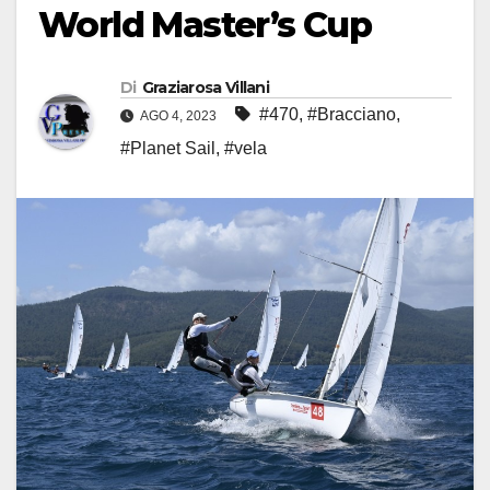
World Master’s Cup
Di
Graziarosa Villani
#470
,
#Bracciano
,
AGO 4, 2023
#Planet Sail
,
#vela