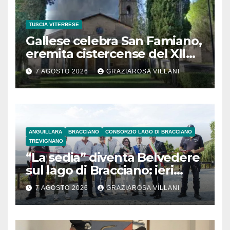
TUSCIA VITERBESE
Gallese celebra San Famiano,
eremita cistercense del XII
secolo
7 AGOSTO 2026
GRAZIAROSA VILLANI
ANGUILLARA
BRACCIANO
CONSORZIO LAGO DI BRACCIANO
TREVIGNANO
“La sedia” diventa Belvedere
sul lago di Bracciano: ieri
l’inaugurazione
7 AGOSTO 2026
GRAZIAROSA VILLANI