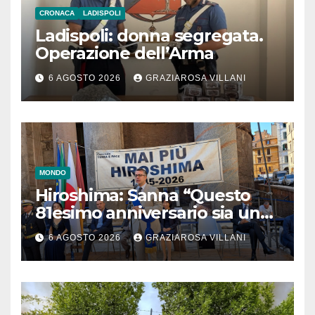
CRONACA
LADISPOLI
Ladispoli: donna segregata.
Operazione dell’Arma
6 AGOSTO 2026
GRAZIAROSA VILLANI
MONDO
Hiroshima: Sanna “Questo
81esimo anniversario sia un
monito per tutti”
6 AGOSTO 2026
GRAZIAROSA VILLANI