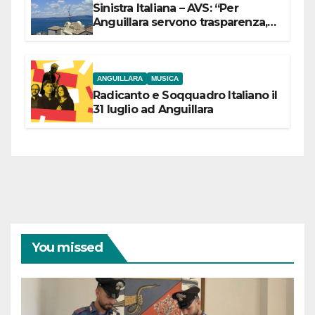
Sinistra Italiana – AVS: “Per
Anguillara servono trasparenza,
partecipazione e scelte politiche
coraggiose”
ANGUILLARA
MUSICA
Radicanto e Soqquadro Italiano il
31 luglio ad Anguillara
You missed