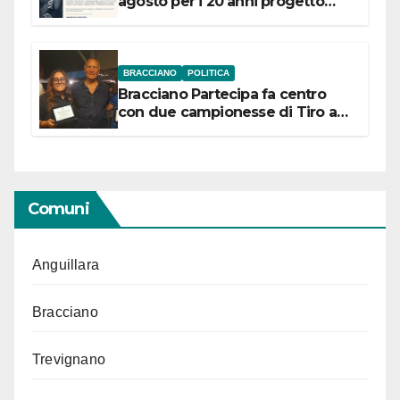
agosto per i 20 anni progetto
“Conservare la memoria”
BRACCIANO
POLITICA
Bracciano Partecipa fa centro
con due campionesse di Tiro a
Segno in vista delle urne
Comuni
Anguillara
Bracciano
Trevignano