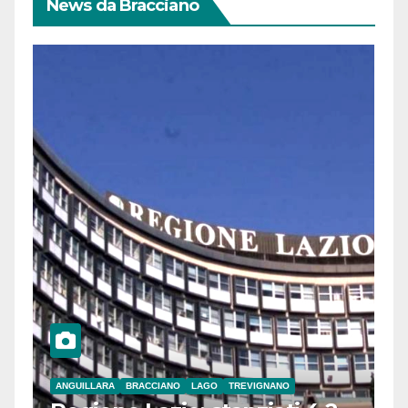
News da Bracciano
ANGUILLARA
BRACCIANO
LAGO
TREVIGNANO