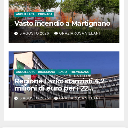
ANGUILLARA
CRONACA
Vasto incendio a Martignano
5 AGOSTO 2026
GRAZIAROSA VILLANI
ANGUILLARA
BRACCIANO
LAGO
TREVIGNANO
Regione Lazio: stanziati 4,2
milioni di euro per i 22
Comuni dell’Etruria
5 AGOSTO 2026
GRAZIAROSA VILLANI
Meridionale