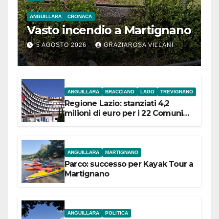
ANGUILLARA
CRONACA
Vasto incendio a Martignano
5 AGOSTO 2026
GRAZIAROSA VILLANI
ANGUILLARA
BRACCIANO
LAGO
TREVIGNANO
Regione Lazio: stanziati 4,2
milioni di euro per i 22 Comuni
dell’Etruria Meridionale
ANGUILLARA
MARTIGNANO
Parco: successo per Kayak Tour a
Martignano
ANGUILLARA
POLITICA