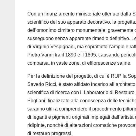
Con un finanziamento ministeriale ottenuto dalla 
scientifico del suo apparato decorativo,
la progetta
dell’
omonimo cimitero monumentale, gravemente dan
susseguono senza apparente rimedio definitivo. Le 
di Virgin
io
Vespignani
, ma soprattutto l’
ampio e raff
Pietro Vanni tra il 1890 e il 1895, causando pericolo
comparsa, in vaste zone, di efflorescenze saline.
Per la definizione del progetto, di cui è RUP la S
Saverio
Ricci
, è stato affidato in
carico all’
architet
scientifica di ricerca con
il Laboratorio di Restauro 
Pogliani, finalizzato alla conoscenza delle tecniche
saranno utili a comprendere il procedimento pittor
di leganti e pi
gmenti originali impiegati dall’
ar
tista 
ridipinte, nonché di alterazioni cromatiche provoc
di restauro pregressi.