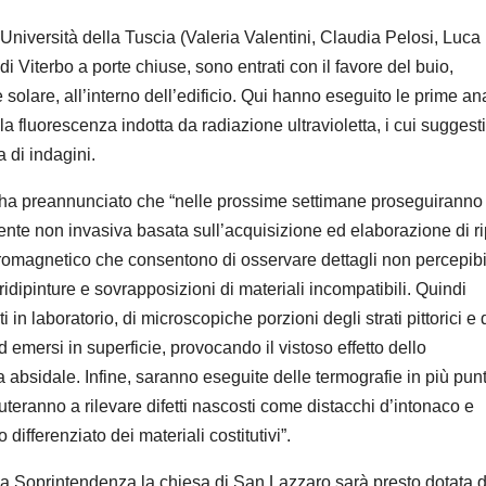
Università della Tuscia (Valeria Valentini, Claudia P
elosi, Luca
Viterbo a porte chiuse, sono entrati con il favore del buio,
e s
olare, all’interno dell’
edificio. Qui hanno eseguito le prime ana
 la fluorescenza indotta da radiazione ultravioletta, i cui suggesti
na di indagini.
 ha preannunciato che
“nelle prossime settimane proseguiranno 
nte non invasiva basata sull’
acquisizione ed elaborazione di r
lettromagnetico che consentono di osservare dettagli non percepibi
ridipinture e sovrapposizioni di materiali incompatibili. Quindi
i in laboratorio, di microscopiche porzioni degli strati pittorici e 
ed emersi in superficie, provocando il vistoso effetto dello
 absidale. Infine, saranno eseguite delle termografie in più punt
uteranno a rilevare di
fetti nascosti come distacchi d’
intonaco e
differenziato dei materiali costitutivi
”
.
a Soprintendenza la chiesa di San Lazzaro sarà presto dotata 