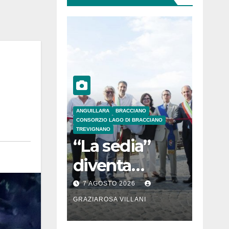
ANGUILLARA
BRACCIANO
CONSORZIO LAGO DI BRACCIANO
TREVIGNANO
“La sedia”
diventa
Belvedere sul
7 AGOSTO 2026
lago di
GRAZIAROSA VILLANI
Bracciano: ieri