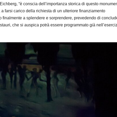
Eichberg
, “
è conscia dell’
importanza storica di questo monume
 a farsi carico della richiesta di un ulteriore finanziamento
no finalmente a
splendere e sorprendere
, prevedendo di conclude
estauri, che si auspica potrà essere programmato già
nell’
eserci