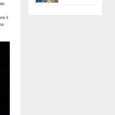
Anguillara
nto
servono
trasparenza,
re il
partecipazione e
scelte politiche
zio
coraggiose”