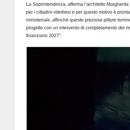
La Soprintendenza, affer
ma l’
a
rchitetto Margherita
per i cittadini viterbesi e per questo motivo è pronta
ministeriale, affinché queste preziose pitture torni
progetto con un intervento di completamento dei r
finanziario 2027”
.