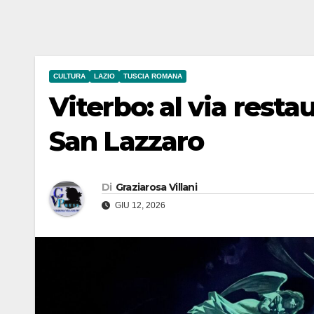
CULTURA
LAZIO
TUSCIA ROMANA
Viterbo: al via resta
San Lazzaro
Di
Graziarosa Villani
GIU 12, 2026