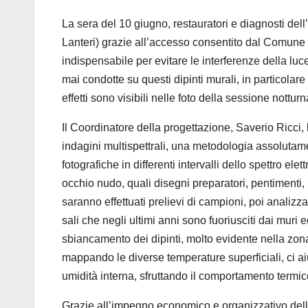
La sera del 10 giugno, restaura
tori e diagnosti dell’
Lanteri) grazie all’
accesso consentito dal Comune di 
indispensabile per evitare le interferenze della luc
mai condotte su questi dipinti murali, in particolare
effetti sono visibili nelle foto della sessione nottur
Il Coordinatore della progettazione, Saverio
Ricci
,
indagini multispettrali, una metodologia assolut
ame
fotografiche in differenti intervalli dello spettro e
occhio nudo, quali disegni preparatori, pentimenti, 
saranno effettuati prelievi di campioni, poi analizzat
sali che negli ultimi anni sono fuoriusciti dai muri 
sbiancamento dei dipinti, molto evidente nella zona
mappando le diverse temperature superficiali, ci ai
umidità interna, sfruttando il comportamento termico 
Grazie all’
impegno economico e organizzativo dell