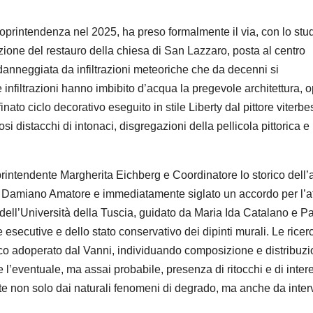
Soprintendenza nel 2025, ha preso formalmente il via,
con lo stu
zione del restauro della chiesa di Sa
n Lazzaro, posta al centro
neggiata da infiltrazioni meteoriche che da decenni si
infiltrazion
i hanno imbibito d’
acqua la pregevole architettura, 
inato ciclo decorativo eseguito in stile Liberty dal pittore viterbe
si distacchi di intonaci, disgregazioni della pellicola pittorica e 
oprintendente Margherita
Eichberg
e Coordinatore lo storico dell’
to Damiano Amatore
e
immediat
amente siglato un accordo per l’
a
dell’
Università della Tuscia, guidato da Maria Ida Catalano e P
 esecutive e dello stato conservativo dei dipinti murali. Le ricer
ico adoperato dal Vanni, individuando composizione e distribuz
e l’
eventuale, ma assai probabile, presenza di ritocchi e di intere
ate non solo dai naturali fenomeni di degrado, ma anche da inter