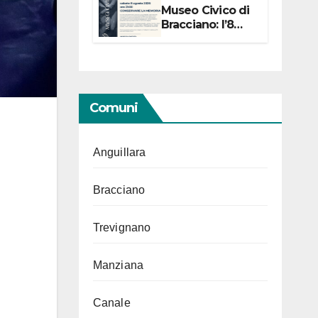
Museo Civico di
Bracciano: l’8
agosto per i 20
anni progetto
“Conservare la
memoria”
Comuni
Anguillara
Bracciano
Trevignano
Manziana
Canale