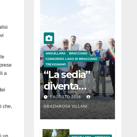
lisi
vi
ANGUILLARA
BRACCIANO
le
CONSORZIO LAGO DI BRACCIANO
iprese
TREVIGNANO
“La sedia”
li a
diventa
dei
Belvedere sul
7 AGOSTO 2026
lago di
i che,
GRAZIAROSA VILLANI
Bracciano: ieri
l’inaugurazion
di
un