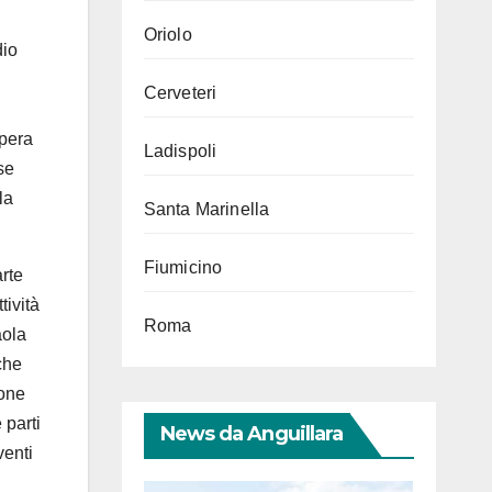
Oriolo
dio
Cerveteri
opera
Ladispoli
se
la
Santa Marinella
Fiumicino
arte
ttività
Roma
aola
che
ione
 parti
News da Anguillara
venti