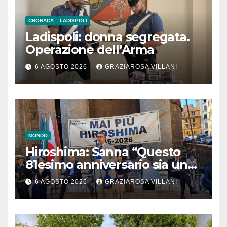
CRONACA
LADISPOLI
Ladispoli: donna segregata.
Operazione dell’Arma
6 AGOSTO 2026
GRAZIAROSA VILLANI
MONDO
Hiroshima: Sanna “Questo
81esimo anniversario sia un
monito per tutti”
6 AGOSTO 2026
GRAZIAROSA VILLANI