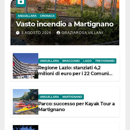
ANGUILLARA
CRONACA
Vasto incendio a Martignano
5 AGOSTO 2026
GRAZIAROSA VILLANI
ANGUILLARA
BRACCIANO
LAGO
TREVIGNANO
Regione Lazio: stanziati 4,2
milioni di euro per i 22 Comuni
dell’Etruria Meridionale
ANGUILLARA
MARTIGNANO
Parco: successo per Kayak Tour a
Martignano