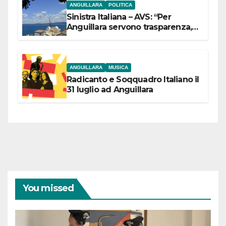
ANGUILLARA
POLITICA
Sinistra Italiana – AVS: “Per
Anguillara servono trasparenza,
partecipazione e scelte politiche
coraggiose”
ANGUILLARA
MUSICA
Radicanto e Soqquadro Italiano il
31 luglio ad Anguillara
You missed