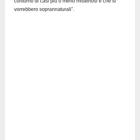
contorno di casi più o meno misteriosi e che si
vorrebbero soprannaturali”.