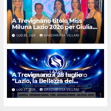
A Trevignano titolo Miss
Miluna Lazio 2026 per Giulia
Colace 24enne di Centocelle
LUG 30, 2026
GRAZIAROSA VILLANI
A Trevignano il 28 luglio
“Lazio, la Bellezza del
Talento”
LUG 27, 2026
GRAZIAROSA VILLANI