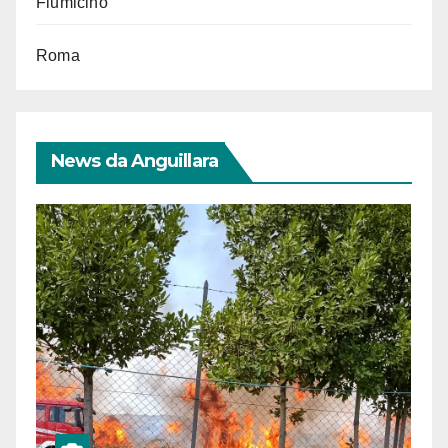
Fiumicino
Roma
News da Anguillara