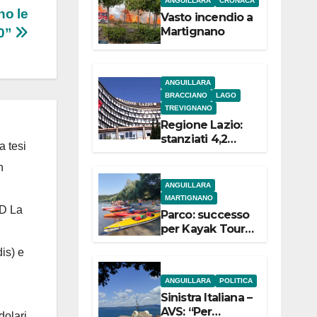
ANGUILLARA
CRONACA
e
no le
Vasto incendio a
Martignano
80”
ANGUILLARA
BRACCIANO
LAGO
TREVIGNANO
Regione Lazio:
stanziati 4,2
a tesi
milioni di euro
per i 22 Comuni
n
dell’Etruria
ANGUILLARA
Meridionale
MARTIGNANO
 D La
Parco: successo
per Kayak Tour a
Martignano
is) e
ANGUILLARA
POLITICA
Sinistra Italiana –
AVS: “Per
dolari