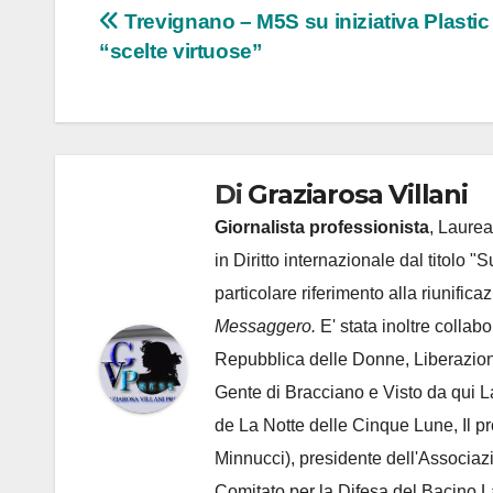
Navigazione
Trevignano – M5S su iniziativa Plastic
“scelte virtuose”
articoli
Di
Graziarosa Villani
Giornalista professionista
, Laurea
in Diritto internazionale dal titolo "
particolare riferimento alla riunific
Messaggero.
E' stata inoltre collab
Repubblica delle Donne, Liberazion
Gente di Bracciano
e Visto da qui L
de
La Notte delle Cinque Lune, Il p
Minnucci), presidente dell'
Associaz
Comitato per la Difesa del Bacino 