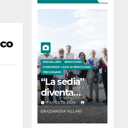
ico
ANGUILLARA
BRACCIANO
CONSORZIO LAGO DI BRACCIANO
TREVIGNANO
“La sedia”
diventa
Belvedere sul
7 AGOSTO 2026
lago di
GRAZIAROSA VILLANI
Bracciano: ieri