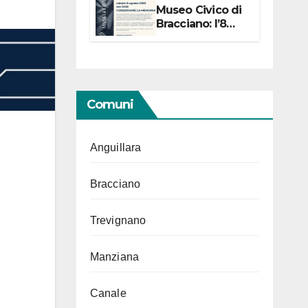
Museo Civico di
Bracciano: l’8
agosto per i 20
anni progetto
“Conservare la
memoria”
Comuni
Anguillara
Bracciano
Trevignano
Manziana
Canale