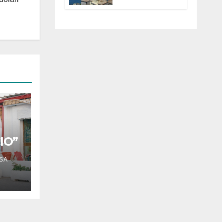
Anguillara
servono
trasparenza,
partecipazione e
scelte politiche
coraggiose”
IO”
SA