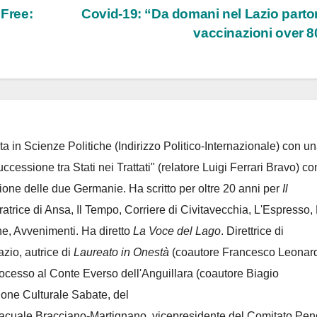
 Free:
Covid-19: “Da domani nel Lazio parto
vaccinazioni over 
ta in Scienze Politiche (Indirizzo Politico-Internazionale) con un
Successione tra Stati nei Trattati" (relatore Luigi Ferrari Bravo) co
azione delle due Germanie. Ha scritto per oltre 20 anni per
Il
oratrice di Ansa, Il Tempo, Corriere di Civitavecchia, L'Espresso,
e, Avvenimenti. Ha diretto
La Voce del Lago
. Direttrice di
azio, autrice di
Laureato in Onestà
(coautore Francesco Leonard
rocesso al Conte Everso dell'Anguillara
(coautore Biagio
ione Culturale Sabate
, del
Lacuale Bracciano-Martignano
, vicepresidente del Comitato Pen