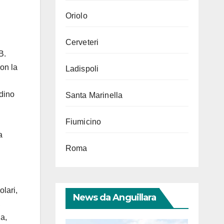
Oriolo
Cerveteri
B.
con la
Ladispoli
adino
Santa Marinella
Fiumicino
a
Roma
olari,
News da Anguillara
,
ia,