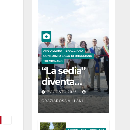
ANGUILLARA
BRACCIANO
CONSORZIO LAGO DI BRACCIANO
TREVIGNANO
“La sedia”
diventa
Belvedere sul
7 AGOSTO 2026
lago di
GRAZIAROSA VILLANI
Bracciano: ieri
l’inaugurazion