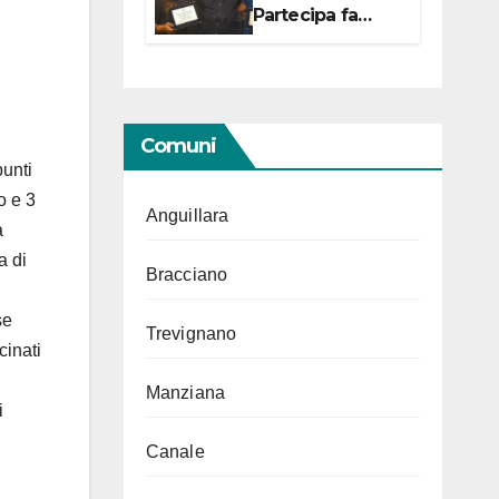
Partecipa fa
centro con due
campionesse di
Tiro a Segno in
vista delle urne
Comuni
punti
o e 3
Anguillara
a
a di
Bracciano
se
Trevignano
cinati
Manziana
i
Canale