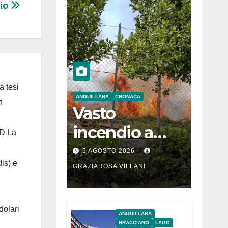
nio
a tesi
ANGUILLARA
CRONACA
n
Vasto
incendio a
 D La
Martignano
5 AGOSTO 2026
is) e
GRAZIAROSA VILLANI
dolari
ANGUILLARA
BRACCIANO
LAGO