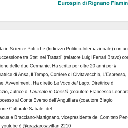
Eurospin di Rignano Flami
ta in Scienze Politiche (Indirizzo Politico-Internazionale) con un
Successione tra Stati nei Trattati" (relatore Luigi Ferrari Bravo) co
azione delle due Germanie. Ha scritto per oltre 20 anni per
Il
oratrice di Ansa, Il Tempo, Corriere di Civitavecchia, L'Espresso,
e, Avvenimenti. Ha diretto
La Voce del Lago
. Direttrice di
azio, autrice di
Laureato in Onestà
(coautore Francesco Leonard
rocesso al Conte Everso dell'Anguillara
(coautore Biagio
ione Culturale Sabate
, del
Lacuale Bracciano-Martignano
, vicepresidente del Comitato Pen
le youtube è @graziarosavillani2210