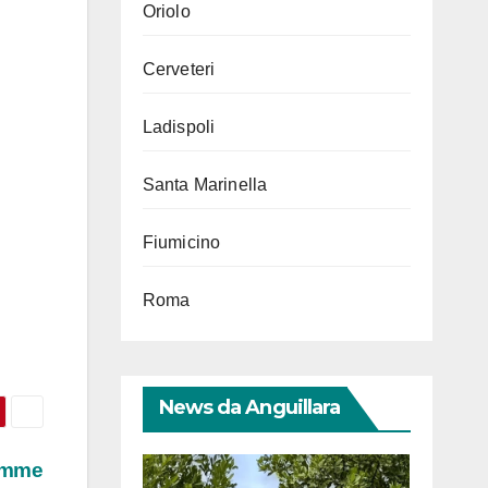
Oriolo
Cerveteri
Ladispoli
Santa Marinella
Fiumicino
Roma
News da Anguillara
iamme