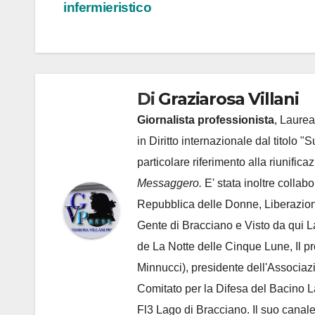
infermieristico
articoli
Di
Graziarosa Villani
Giornalista professionista
, Laurea
in Diritto internazionale dal titolo "
particolare riferimento alla riunific
Messaggero.
E' stata inoltre collab
Repubblica delle Donne, Liberazion
Gente di Bracciano
e Visto da qui L
de
La Notte delle Cinque Lune, Il p
Minnucci), presidente dell'
Associaz
Comitato per la Difesa del Bacino 
Fl3 Lago di Bracciano. Il suo cana