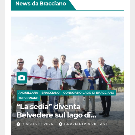
News da Bracciano
ANGUILLARA
BRACCIANO
CONSORZIO LAGO DI BRACCIANO
TREVIGNANO
“La sedia” diventa
Belvedere sul lago di
Bracciano: ieri
7 AGOSTO 2026
GRAZIAROSA VILLANI
l’inaugurazione