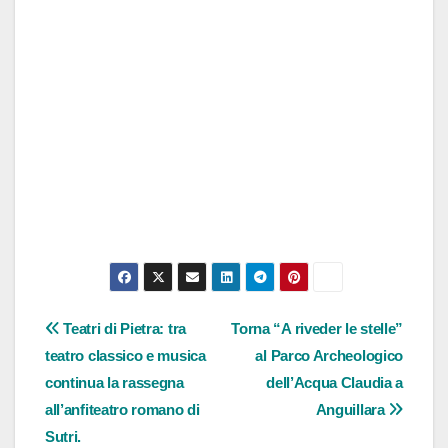
Navigazione
Teatri di Pietra: tra
Torna “A riveder le stelle”
teatro classico e musica
al Parco Archeologico
articoli
continua la rassegna
dell’Acqua Claudia a
all’anfiteatro romano di
Anguillara
Sutri.