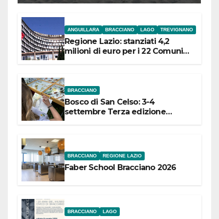
ANGUILLARA
BRACCIANO
LAGO
TREVIGNANO
Regione Lazio: stanziati 4,2
milioni di euro per i 22 Comuni
dell’Etruria Meridionale
BRACCIANO
Bosco di San Celso: 3-4
settembre Terza edizione
Festival “Storie in cielo e in terra”
BRACCIANO
REGIONE LAZIO
Faber School Bracciano 2026
BRACCIANO
LAGO