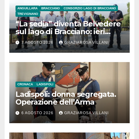
ANGUILLARA
BRACCIANO
CONSORZIO LAGO DI BRACCIANO
TREVIGNANO
“La sedia” diventa Belvedere
sul lago di Bracciano: ieri
l’inaugurazione
7 AGOSTO 2026
GRAZIAROSA VILLANI
CRONACA
LADISPOLI
Ladispoli: donna segregata.
Operazione dell’Arma
6 AGOSTO 2026
GRAZIAROSA VILLANI