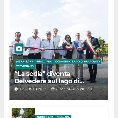
ANGUILLARA
BRACCIANO
CONSORZIO LAGO DI BRACCIANO
TREVIGNANO
“La sedia” diventa
Belvedere sul lago di
Bracciano: ieri
7 AGOSTO 2026
GRAZIAROSA VILLANI
l’inaugurazione
ANGUILLARA
CRONACA