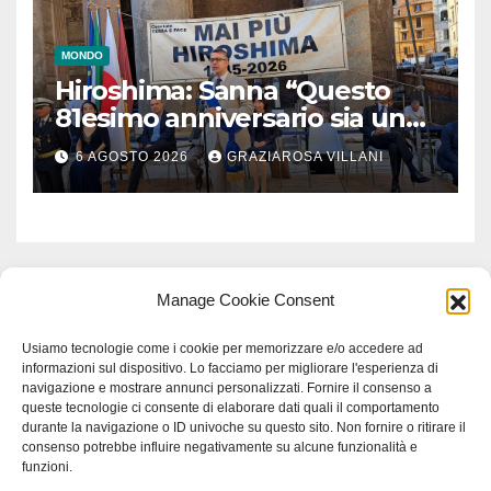
MONDO
Hiroshima: Sanna “Questo
81esimo anniversario sia un
monito per tutti”
6 AGOSTO 2026
GRAZIAROSA VILLANI
Manage Cookie Consent
Usiamo tecnologie come i cookie per memorizzare e/o accedere ad
informazioni sul dispositivo. Lo facciamo per migliorare l'esperienza di
navigazione e mostrare annunci personalizzati. Fornire il consenso a
queste tecnologie ci consente di elaborare dati quali il comportamento
durante la navigazione o ID univoche su questo sito. Non fornire o ritirare il
consenso potrebbe influire negativamente su alcune funzionalità e
funzioni.