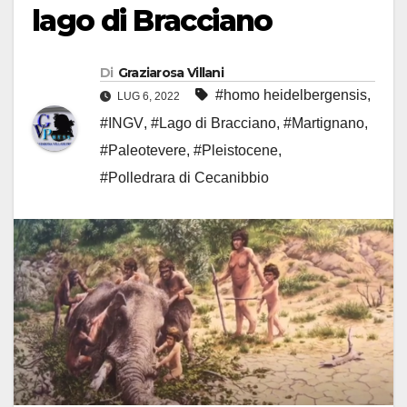
lago di Bracciano
Di
Graziarosa Villani
#homo heidelbergensis
,
LUG 6, 2022
#INGV
,
#Lago di Bracciano
,
#Martignano
,
#Paleotevere
,
#Pleistocene
,
#Polledrara di Cecanibbio