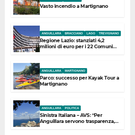
Vasto incendio a Martignano
ANGUILLARA
BRACCIANO
LAGO
TREVIGNANO
Regione Lazio: stanziati 4,2
milioni di euro per i 22 Comuni
dell’Etruria Meridionale
ANGUILLARA
MARTIGNANO
Parco: successo per Kayak Tour a
Martignano
ANGUILLARA
POLITICA
Sinistra Italiana – AVS: “Per
Anguillara servono trasparenza,
partecipazione e scelte politiche
coraggiose”