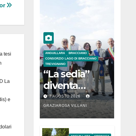
or
ANGUILLARA
BRACCIANO
a tesi
CONSORZIO LAGO DI BRACCIANO
n
TREVIGNANO
“La sedia”
 D La
diventa
Belvedere sul
7 AGOSTO 2026
is) e
lago di
GRAZIAROSA VILLANI
Bracciano: ieri
dolari
l’inaugurazion