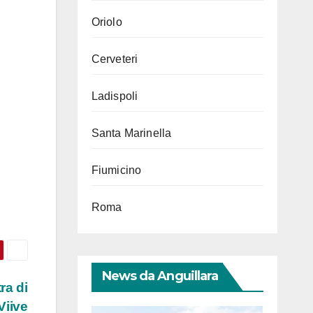
Oriolo
Cerveteri
Ladispoli
Santa Marinella
Fiumicino
Roma
News da Anguillara
ra di
 Viive