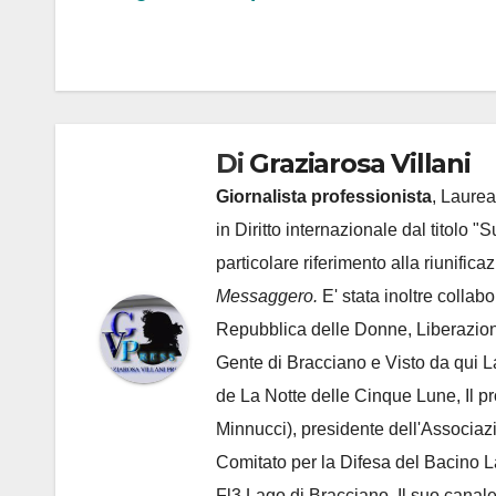
articoli
Di
Graziarosa Villani
Giornalista professionista
, Laurea
in Diritto internazionale dal titolo "
particolare riferimento alla riunific
Messaggero.
E' stata inoltre collab
Repubblica delle Donne, Liberazion
Gente di Bracciano
e Visto da qui L
de
La Notte delle Cinque Lune, Il p
Minnucci), presidente dell'
Associaz
Comitato per la Difesa del Bacino 
Fl3 Lago di Bracciano. Il suo cana