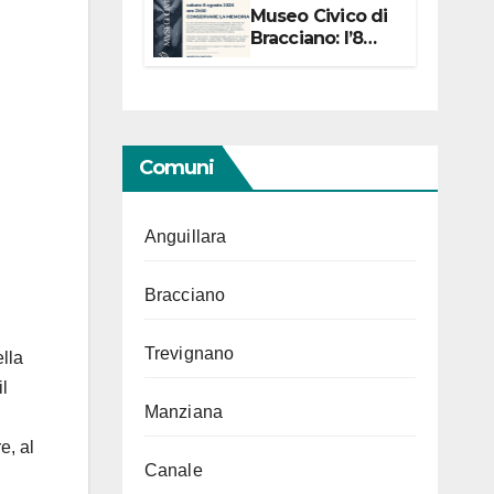
Museo Civico di
Bracciano: l’8
agosto per i 20
anni progetto
“Conservare la
memoria”
Comuni
Anguillara
Bracciano
Trevignano
lla
il
Manziana
e, al
Canale