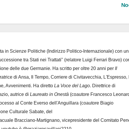
No
ta in Scienze Politiche (Indirizzo Politico-Internazionale) con un
Successione tra Stati nei Trattati" (relatore Luigi Ferrari Bravo) co
azione delle due Germanie. Ha scritto per oltre 20 anni per
Il
oratrice di Ansa, Il Tempo, Corriere di Civitavecchia, L'Espresso,
e, Avvenimenti. Ha diretto
La Voce del Lago
. Direttrice di
azio, autrice di
Laureato in Onestà
(coautore Francesco Leonard
rocesso al Conte Everso dell'Anguillara
(coautore Biagio
ione Culturale Sabate
, del
Lacuale Bracciano-Martignano
, vicepresidente del Comitato Pen
le youtube è @graziarosavillani2210