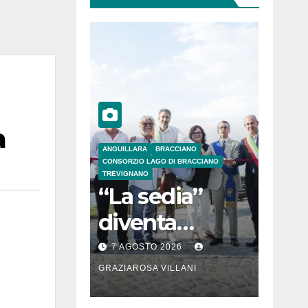
a
ANGUILLARA
BRACCIANO
CONSORZIO LAGO DI BRACCIANO
TREVIGNANO
“La sedia”
diventa
Belvedere sul
7 AGOSTO 2026
lago di
GRAZIAROSA VILLANI
Bracciano: ieri