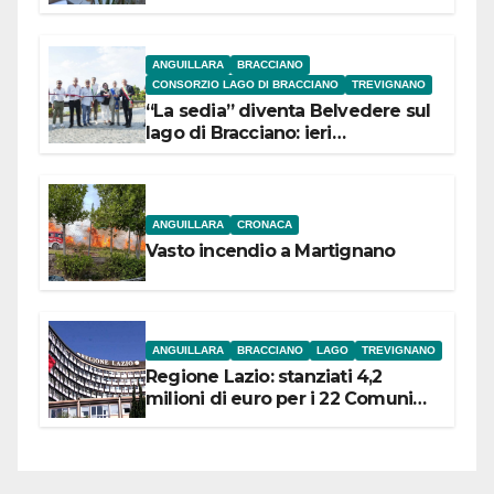
Museo Contadino
ANGUILLARA
BRACCIANO
CONSORZIO LAGO DI BRACCIANO
TREVIGNANO
“La sedia” diventa Belvedere sul
lago di Bracciano: ieri
l’inaugurazione
ANGUILLARA
CRONACA
Vasto incendio a Martignano
ANGUILLARA
BRACCIANO
LAGO
TREVIGNANO
Regione Lazio: stanziati 4,2
milioni di euro per i 22 Comuni
dell’Etruria Meridionale