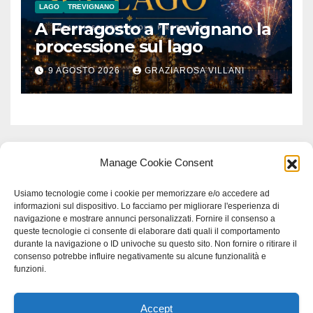
LAGO
TREVIGNANO
A Ferragosto a Trevignano la
processione sul lago
9 AGOSTO 2026
GRAZIAROSA VILLANI
Manage Cookie Consent
Usiamo tecnologie come i cookie per memorizzare e/o accedere ad
informazioni sul dispositivo. Lo facciamo per migliorare l'esperienza di
navigazione e mostrare annunci personalizzati. Fornire il consenso a
queste tecnologie ci consente di elaborare dati quali il comportamento
durante la navigazione o ID univoche su questo sito. Non fornire o ritirare il
consenso potrebbe influire negativamente su alcune funzionalità e
funzioni.
Accept
Proudly powered by WordPress
|
Tema: Newspaperex di
Themeansar
.