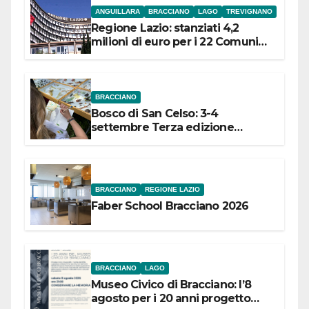
ANGUILLARA
BRACCIANO
LAGO
TREVIGNANO
Regione Lazio: stanziati 4,2
milioni di euro per i 22 Comuni
dell’Etruria Meridionale
BRACCIANO
Bosco di San Celso: 3-4
settembre Terza edizione
Festival “Storie in cielo e in terra”
BRACCIANO
REGIONE LAZIO
Faber School Bracciano 2026
BRACCIANO
LAGO
Museo Civico di Bracciano: l’8
agosto per i 20 anni progetto