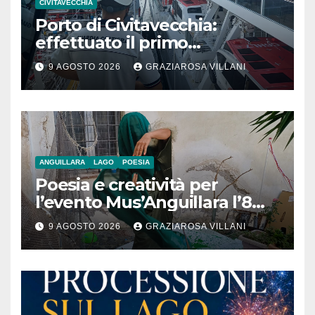
CIVITAVECCHIA
Porto di Civitavecchia:
effettuato il primo
rifornimento di GNL ad una
9 AGOSTO 2026
GRAZIAROSA VILLANI
nave da crociera
ANGUILLARA
LAGO
POESIA
Poesia e creatività per
l’evento Mus’Anguillara l’8
agosto 2026 al Museo
9 AGOSTO 2026
GRAZIAROSA VILLANI
Contadino