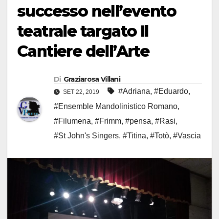
successo nell’evento
teatrale targato Il
Cantiere dell’Arte
Di
Graziarosa Villani
#Adriana
,
#Eduardo
,
SET 22, 2019
#Ensemble Mandolinistico Romano
,
#Filumena
,
#Frimm
,
#pensa
,
#Rasi
,
#St John's Singers
,
#Titina
,
#Totò
,
#Vascia