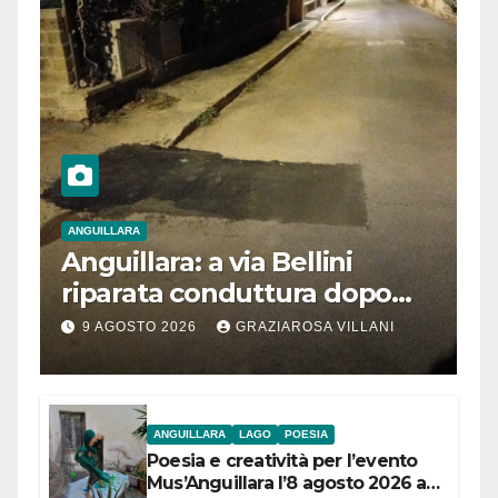
ANGUILLARA
Anguillara: a via Bellini
riparata conduttura dopo
segnalazione IdD
9 AGOSTO 2026
GRAZIAROSA VILLANI
ANGUILLARA
LAGO
POESIA
Poesia e creatività per l’evento
Mus’Anguillara l’8 agosto 2026 al