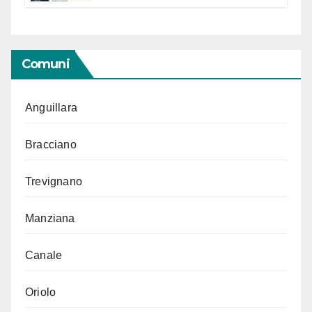
“Conservare la memoria”
Comuni
Anguillara
Bracciano
Trevignano
Manziana
Canale
Oriolo