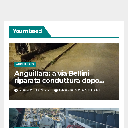
You missed
ANGUILLARA
Anguillara: a via Bellini
riparata conduttura dopo
segnalazione IdD
9 AGOSTO 2026
GRAZIAROSA VILLANI