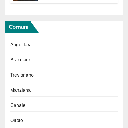
Segno in vista delle urne
Comuni
Anguillara
Bracciano
Trevignano
Manziana
Canale
Oriolo