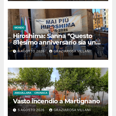
MONDO
Hiroshima: Sanna “Questo
81esimo anniversario sia un
monito per tutti”
6 AGOSTO 2026
GRAZIAROSA VILLANI
ANGUILLARA
CRONACA
Vasto incendio a Martignano
5 AGOSTO 2026
GRAZIAROSA VILLANI