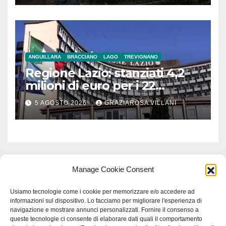
ANGUILLARA
BRACCIANO
LAGO
TREVIGNANO
Regione Lazio: stanziati 4,2
milioni di euro per i 22
Comuni dell’Etruria
5 AGOSTO 2026
GRAZIAROSA VILLANI
Meridionale
Manage Cookie Consent
Usiamo tecnologie come i cookie per memorizzare e/o accedere ad
informazioni sul dispositivo. Lo facciamo per migliorare l'esperienza di
navigazione e mostrare annunci personalizzati. Fornire il consenso a
queste tecnologie ci consente di elaborare dati quali il comportamento