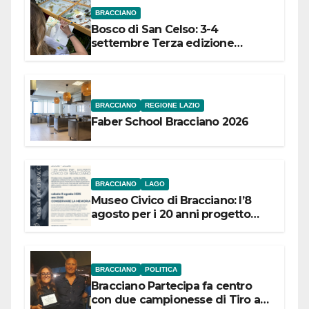
BRACCIANO
Bosco di San Celso: 3-4
settembre Terza edizione
Festival “Storie in cielo e in terra”
BRACCIANO
REGIONE LAZIO
Faber School Bracciano 2026
BRACCIANO
LAGO
Museo Civico di Bracciano: l’8
agosto per i 20 anni progetto
“Conservare la memoria”
BRACCIANO
POLITICA
Bracciano Partecipa fa centro
con due campionesse di Tiro a