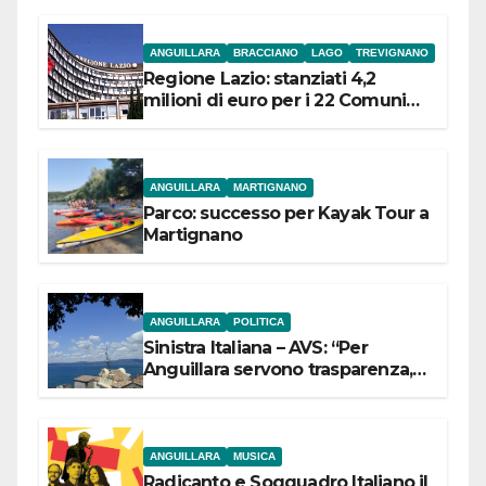
ANGUILLARA
BRACCIANO
LAGO
TREVIGNANO
Regione Lazio: stanziati 4,2
milioni di euro per i 22 Comuni
dell’Etruria Meridionale
ANGUILLARA
MARTIGNANO
Parco: successo per Kayak Tour a
Martignano
ANGUILLARA
POLITICA
Sinistra Italiana – AVS: “Per
Anguillara servono trasparenza,
partecipazione e scelte politiche
coraggiose”
ANGUILLARA
MUSICA
Radicanto e Soqquadro Italiano il