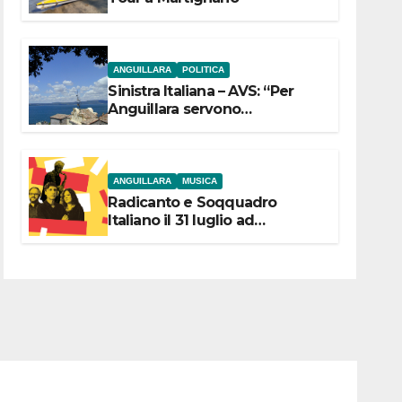
ANGUILLARA
POLITICA
Sinistra Italiana – AVS: “Per
Anguillara servono
trasparenza, partecipazione e
scelte politiche coraggiose”
ANGUILLARA
MUSICA
Radicanto e Soqquadro
Italiano il 31 luglio ad
Anguillara