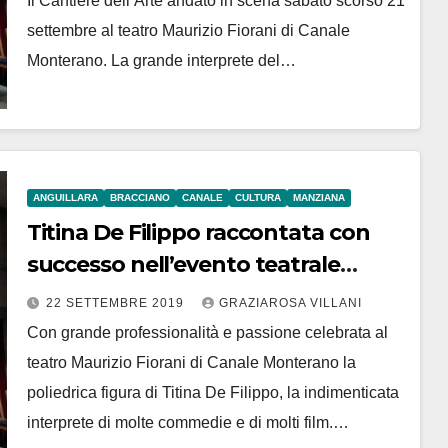
Il Cantiere dell’Arte andato in scena sabato scorso 21
settembre al teatro Maurizio Fiorani di Canale
Monterano. La grande interprete del…
ANGUILLARA
BRACCIANO
CANALE
CULTURA
MANZIANA
Titina De Filippo raccontata con
successo nell’evento teatrale
targato Il Cantiere dell’Arte
22 SETTEMBRE 2019
GRAZIAROSA VILLANI
Con grande professionalità e passione celebrata al
teatro Maurizio Fiorani di Canale Monterano la
poliedrica figura di Titina De Filippo, la indimenticata
interprete di molte commedie e di molti film.…