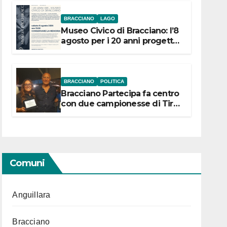
BRACCIANO
LAGO
Museo Civico di Bracciano: l’8
agosto per i 20 anni progetto
“Conservare la memoria”
BRACCIANO
POLITICA
Bracciano Partecipa fa centro
con due campionesse di Tiro
a Segno in vista delle urne
Comuni
Anguillara
Bracciano