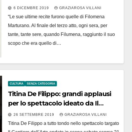
alla grande interprete del teatro
6 DICEMBRE 2019
GRAZIAROSA VILLANI
italiano
“Le sue ultime recite furono quelle di Filomena
Marturano. Al finale del terzo atto, ogni sera, per
tante, tante sere, quando Filumena, raggiunto il suo
scopo che era quello di…
CULTURA
SENZA CATEGORIA
Titina De Filippo: grandi applausi
per lo spettacolo ideato da Il
Cantiere dell’Arte
26 SETTEMBRE 2019
GRAZIAROSA VILLANI
Titina De Filippo a tutto tondo nello spettacolo targato