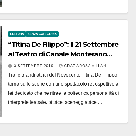
CULTURA
SENZA CATEGORIA
“Titina De Filippo”: Il 21 Settembre
al Teatro di Canale Monterano
torna lo spettacolo dedicato alla
3 SETTEMBRE 2019
GRAZIAROSA VILLANI
grandissima interprete del
Tra le grandi attrici del Novecento Titina De Filippo
Novecento
torna sulle scene con uno spettacolo retrospettivo a
lei dedicato che ne ritrae la poliedrica personalità di
interprete teatrale, pittrice, sceneggiatrice,…