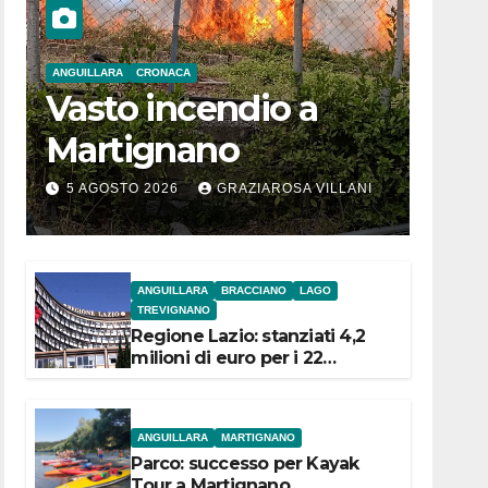
ANGUILLARA
CRONACA
Vasto incendio a
Martignano
5 AGOSTO 2026
GRAZIAROSA VILLANI
ANGUILLARA
BRACCIANO
LAGO
TREVIGNANO
Regione Lazio: stanziati 4,2
milioni di euro per i 22
Comuni dell’Etruria
Meridionale
ANGUILLARA
MARTIGNANO
Parco: successo per Kayak
Tour a Martignano