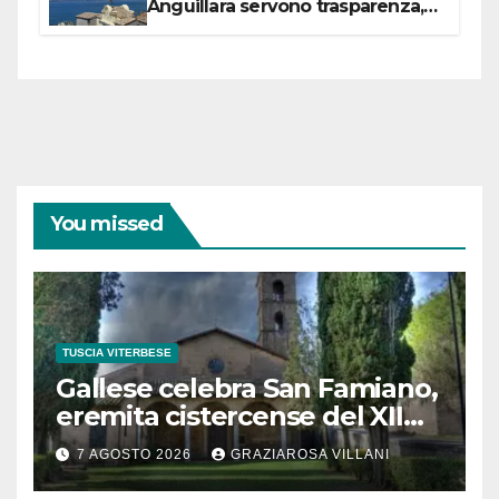
Anguillara servono trasparenza,
partecipazione e scelte politiche
coraggiose”
You missed
TUSCIA VITERBESE
Gallese celebra San Famiano,
eremita cistercense del XII
secolo
7 AGOSTO 2026
GRAZIAROSA VILLANI