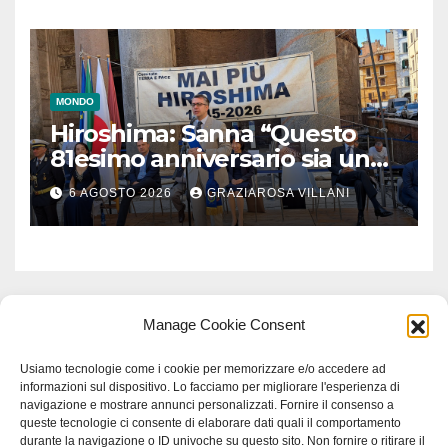
MONDO
Hiroshima: Sanna “Questo
81esimo anniversario sia un
monito per tutti”
6 AGOSTO 2026
GRAZIAROSA VILLANI
Manage Cookie Consent
Usiamo tecnologie come i cookie per memorizzare e/o accedere ad
informazioni sul dispositivo. Lo facciamo per migliorare l'esperienza di
navigazione e mostrare annunci personalizzati. Fornire il consenso a
queste tecnologie ci consente di elaborare dati quali il comportamento
durante la navigazione o ID univoche su questo sito. Non fornire o ritirare il