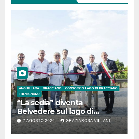
ANGUILLARA
BRACCIANO
CONSORZIO LAGO DI BRACCIANO
TREVIGNANO
“La sedia” diventa
Belvedere sul lago di
Bracciano: ieri
7 AGOSTO 2026
GRAZIAROSA VILLANI
l’inaugurazione