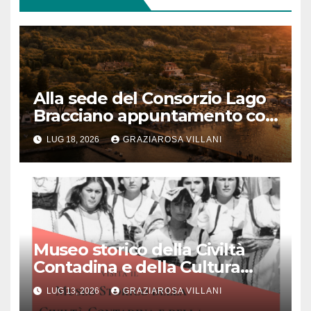
Alla sede del Consorzio Lago
Bracciano appuntamento col
Bel Canto: domenica 19 luglio
LUG 18, 2026
GRAZIAROSA VILLANI
2026 alle 19 concerto lirico ad
ingresso libero
Museo storico della Civiltà
Contadina e della Cultura
Popolare “Augusto Montori”:
LUG 13, 2026
GRAZIAROSA VILLANI
Quando la memoria incontra