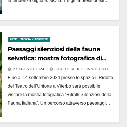
la tendenza digitale. MONET e gli Impressionisti…
ARTE
TUSCIA VITERBESE
Paesaggi silenziosi della fauna
selvatica: mostra fotografica di
Alessandro Petricca
27 AGOSTO 2024
CARLOTTA DEGL'INNOCENTI
Fino al 14 settembre 2024 presso lo spazio il Ridotto
del Teatro dell’Unione a Viterbo sarà possibile
visitare la mostra fotografica “Ritratti Silenziosi della
Fauna Italiana”. Un percorso attraverso paesaggi…