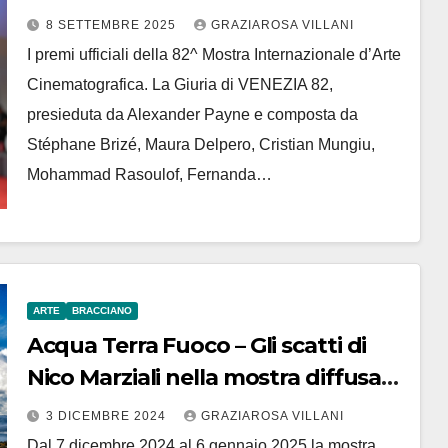
per premio
8 SETTEMBRE 2025
GRAZIAROSA VILLANI
I premi ufficiali della 82^ Mostra Internazionale d’Arte
Cinematografica. La Giuria di VENEZIA 82,
presieduta da Alexander Payne e composta da
Stéphane Brizé, Maura Delpero, Cristian Mungiu,
Mohammad Rasoulof, Fernanda…
ARTE
BRACCIANO
Acqua Terra Fuoco – Gli scatti di
Nico Marziali nella mostra diffusa
nel borgo di Bracciano
3 DICEMBRE 2024
GRAZIAROSA VILLANI
Dal 7 dicembre 2024 al 6 gennaio 2025 la mostra