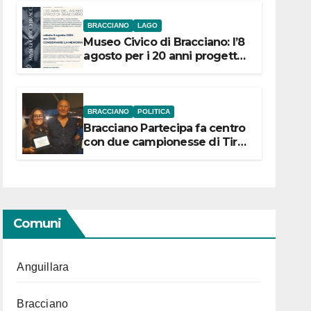
BRACCIANO
LAGO
Museo Civico di Bracciano: l’8
agosto per i 20 anni progetto
“Conservare la memoria”
BRACCIANO
POLITICA
Bracciano Partecipa fa centro
con due campionesse di Tiro
a Segno in vista delle urne
Comuni
Anguillara
Bracciano