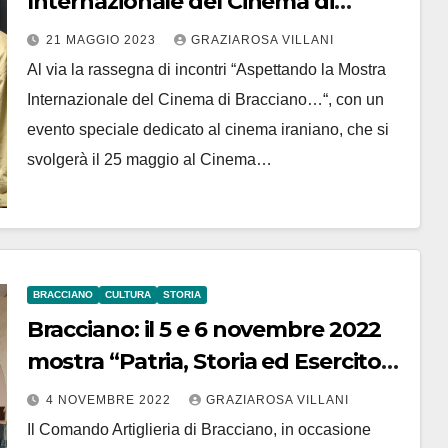
Internazionale del Cinema di
Bracciano…” Evento speciale
21 MAGGIO 2023
GRAZIAROSA VILLANI
dedicato al cinema iraniano 25
Al via la rassegna di incontri “Aspettando la Mostra
maggio Cinema Palma di
Internazionale del Cinema di Bracciano…“, con un
Trevignano Romano
evento speciale dedicato al cinema iraniano, che si
svolgerà il 25 maggio al Cinema…
BRACCIANO
CULTURA
STORIA
Bracciano: il 5 e 6 novembre 2022
mostra “Patria, Storia ed Esercito”
alla Caserma “Cosenz”
4 NOVEMBRE 2022
GRAZIAROSA VILLANI
Il Comando Artiglieria di Bracciano, in occasione