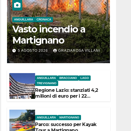
ANGUILLARA
CRONACA
Vasto incendio a
Martignano
5 AGOSTO 2026
GRAZIAROSA VILLANI
ANGUILLARA
BRACCIANO
LAGO
TREVIGNANO
Regione Lazio: stanziati 4,2
milioni di euro per i 22
Comuni dell’Etruria
Meridionale
ANGUILLARA
MARTIGNANO
Parco: successo per Kayak
Tour a Martignano