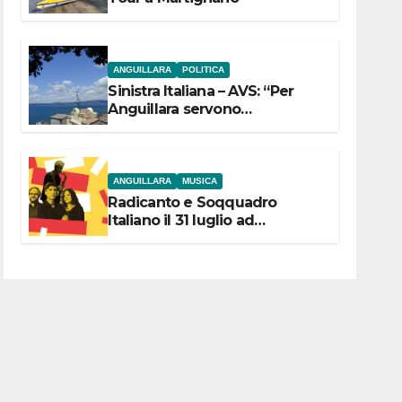
ANGUILLARA
POLITICA
Sinistra Italiana – AVS: “Per
Anguillara servono
trasparenza, partecipazione e
scelte politiche coraggiose”
ANGUILLARA
MUSICA
Radicanto e Soqquadro
Italiano il 31 luglio ad
Anguillara