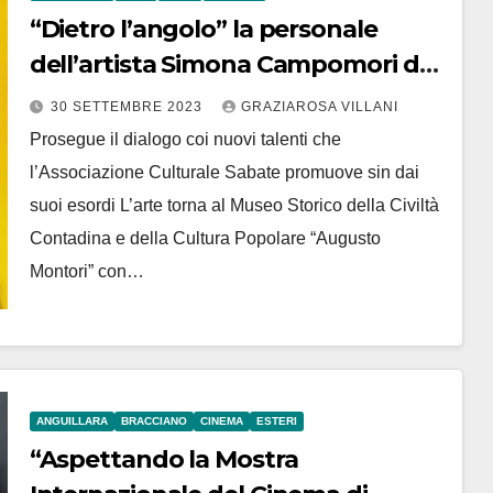
“Dietro l’angolo” la personale
dell’artista Simona Campomori dal
14 al 29 ottobre 2023 al Museo
30 SETTEMBRE 2023
GRAZIAROSA VILLANI
Contadino di Anguillara
Prosegue il dialogo coi nuovi talenti che
l’Associazione Culturale Sabate promuove sin dai
suoi esordi L’arte torna al Museo Storico della Civiltà
Contadina e della Cultura Popolare “Augusto
Montori” con…
ANGUILLARA
BRACCIANO
CINEMA
ESTERI
“Aspettando la Mostra