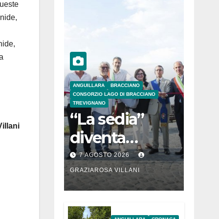
queste
onide,
nide,
la
ANGUILLARA
BRACCIANO
CONSORZIO LAGO DI BRACCIANO
TREVIGNANO
“La sedia”
illani
diventa
Belvedere sul
7 AGOSTO 2026
lago di
GRAZIAROSA VILLANI
Bracciano: ieri
l’inaugurazion