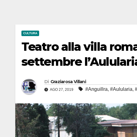
CULTURA
Teatro alla villa rom
settembre l’Aululari
Di
Graziarosa Villani
#Anguillra
,
#Aulularia
,
AGO 27, 2019