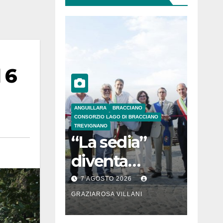
 6
ANGUILLARA
BRACCIANO
CONSORZIO LAGO DI BRACCIANO
TREVIGNANO
“La sedia”
diventa
Belvedere sul
7 AGOSTO 2026
lago di
GRAZIAROSA VILLANI
Bracciano: ieri