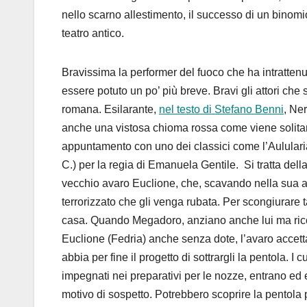
nello scarno allestimento, il successo di un binomio 
teatro antico.
Bravissima la performer del fuoco che ha intratten
essere potuto un po’ più breve. Bravi gli attori che 
romana. Esilarante,
nel testo di Stefano Benni
, Ne
anche una vistosa chioma rossa come viene solitame
appuntamento con uno dei classici come l’Aulularia
C.) per la regia di Emanuela Gentile. Si tratta de
vecchio avaro Euclione, che, scavando nella sua a
terrorizzato che gli venga rubata. Per scongiurare t
casa. Quando Megadoro, anziano anche lui ma ricco
Euclione (Fedria) anche senza dote, l’avaro accett
abbia per fine il progetto di sottrargli la pentola. 
impegnati nei preparativi per le nozze, entrano ed
motivo di sospetto. Potrebbero scoprire la pentola p