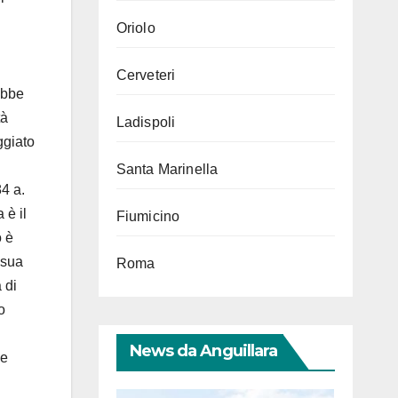
Oriolo
Cerveteri
ebbe
tà
Ladispoli
ggiato
Santa Marinella
4 a.
 è il
Fiumicino
o è
 sua
Roma
 di
o
News da Anguillara
ne