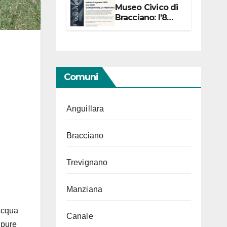
Museo Civico di
Bracciano: l’8
agosto per i 20
anni progetto
“Conservare la
memoria”
Comuni
Anguillara
Bracciano
Trevignano
Manziana
’Acqua
Canale
 pure