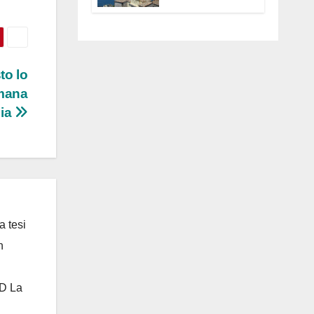
Anguillara
servono
trasparenza,
partecipazione e
scelte politiche
to lo
coraggiose”
omana
dia
a tesi
n
 D La