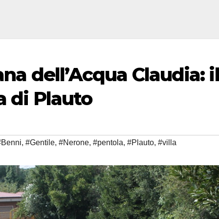
ana dell’Acqua Claudia: il
a di Plauto
#Benni
,
#Gentile
,
#Nerone
,
#pentola
,
#Plauto
,
#villa