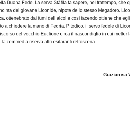
della Buona Fede. La serva Stàfila fa sapere, nel frattempo, che 
è incinta del giovane Liconide, nipote dello stesso Megadoro. Lic
zza, ottenebrato dai fumi dell’alcol e così facendo ottiene che egli
o a chiedere la mano di Fedria. Pitodico, il servo fedele di Lico
iscorso del vecchio Euclione circa il nascondiglio in cui metter 
la commedia riserva altri esilaranti retroscena.
Graziarosa V