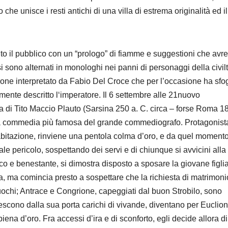
che unisce i resti antichi di una villa di estrema originalità ed il
uto il pubblico con un “prologo” di fiamme e suggestioni che avr
si sono alternati in monologhi nei panni di personaggi della civil
rone interpretato da Fabio Del Croce che per l’occasione ha sfo
nte descritto l‘imperatore. Il 6 settembre alle 21nuovo
 di Tito Maccio Plauto (Sarsina 250 a. C. circa – forse Roma 18
lla commedia più famosa del grande commediografo. Protagonista
bitazione, rinviene una pentola colma d’oro, e da quel moment
ale pericolo, sospettando dei servi e di chiunque si avvicini alla
 e benestante, si dimostra disposto a sposare la giovane figlia
a, ma comincia presto a sospettare che la richiesta di matrimoni
I cuochi; Antrace e Congrione, capeggiati dal buon Strobilo, sono
 escono dalla sua porta carichi di vivande, diventano per Euclio
iena d’oro. Fra accessi d’ira e di sconforto, egli decide allora di