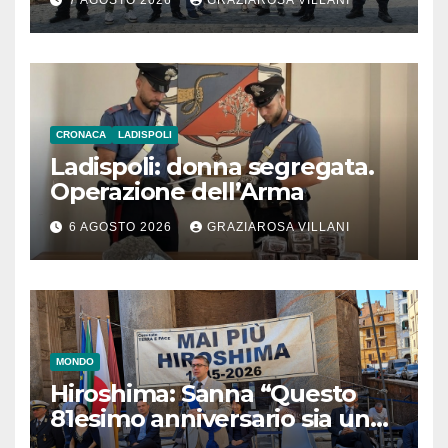
CRONACA
LADISPOLI
Ladispoli: donna segregata.
Operazione dell’Arma
6 AGOSTO 2026
GRAZIAROSA VILLANI
MONDO
Hiroshima: Sanna “Questo
81esimo anniversario sia un
monito per tutti”