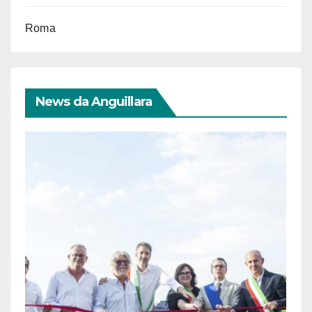
Roma
News da Anguillara