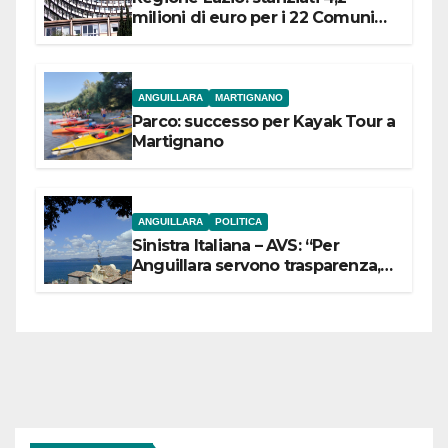
milioni di euro per i 22 Comuni
dell’Etruria Meridionale
ANGUILLARA
MARTIGNANO
Parco: successo per Kayak Tour a
Martignano
ANGUILLARA
POLITICA
Sinistra Italiana – AVS: “Per
Anguillara servono trasparenza,
partecipazione e scelte politiche
coraggiose”