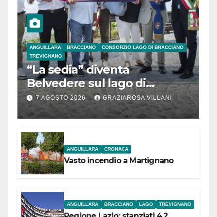
ANGUILLARA
BRACCIANO
CONSORZIO LAGO DI BRACCIANO
TREVIGNANO
“La sedia” diventa
Belvedere sul lago di
Bracciano: ieri
7 AGOSTO 2026
GRAZIAROSA VILLANI
l’inaugurazione
ANGUILLARA
CRONACA
Vasto incendio a Martignano
ANGUILLARA
BRACCIANO
LAGO
TREVIGNANO
Regione Lazio: stanziati 4,2