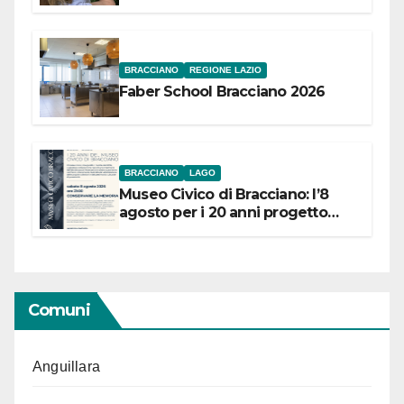
Festival “Storie in cielo e in terra”
BRACCIANO
REGIONE LAZIO
Faber School Bracciano 2026
BRACCIANO
LAGO
Museo Civico di Bracciano: l’8
agosto per i 20 anni progetto
“Conservare la memoria”
Comuni
Anguillara