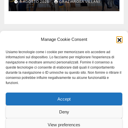
6 AGOSTO 2026
GRAZIAROSA VILLANI
Manage Cookie Consent
Usiamo tecnologie come i cookie per memorizzare e/o accedere ad
informazioni sul dispositivo. Lo facciamo per migliorare l'esperienza di
navigazione e mostrare annunci personalizzati. Fornire il consenso a
queste tecnologie ci consente di elaborare dati quali il comportamento
durante la navigazione o ID univoche su questo sito. Non fornire o ritirare il
consenso potrebbe influire negativamente su alcune funzionalità e
funzioni.
Accept
Proudly powered by WordPress
|
Tema: Newspaperex di
Themeansar
.
Deny
Home
Gerenza
home
Lavoro
Scienza
studio specialistico bracciano
View preferences
Villani Comunicazione