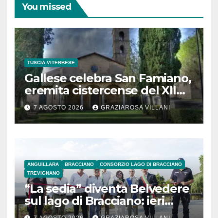
You missed
TUSCIA VITERBESE
Gallese celebra San Famiano,
eremita cistercense del XII
secolo
7 AGOSTO 2026
GRAZIAROSA VILLANI
ANGUILLARA
BRACCIANO
CONSORZIO LAGO DI BRACCIANO
TREVIGNANO
“La sedia” diventa Belvedere
sul lago di Bracciano: ieri
l’inaugurazione
7 AGOSTO 2026
GRAZIAROSA VILLANI