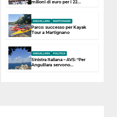
milioni di euro per i 22
Comuni dell’Etruria
Meridionale
ANGUILLARA
MARTIGNANO
Parco: successo per Kayak
Tour a Martignano
ANGUILLARA
POLITICA
Sinistra Italiana – AVS: “Per
Anguillara servono
trasparenza, partecipazione e
scelte politiche coraggiose”