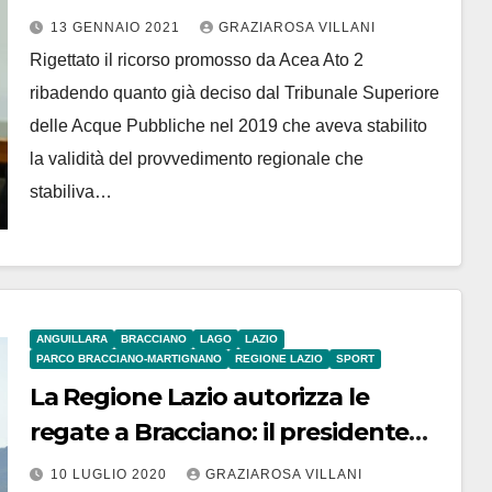
INESTIMABILE
13 GENNAIO 2021
GRAZIAROSA VILLANI
Rigettato il ricorso promosso da Acea Ato 2
ribadendo quanto già deciso dal Tribunale Superiore
delle Acque Pubbliche nel 2019 che aveva stabilito
la validità del provvedimento regionale che
stabiliva…
ANGUILLARA
BRACCIANO
LAGO
LAZIO
PARCO BRACCIANO-MARTIGNANO
REGIONE LAZIO
SPORT
La Regione Lazio autorizza le
regate a Bracciano: il presidente
FIV IV Zona Giuseppe D’Amico
10 LUGLIO 2020
GRAZIAROSA VILLANI