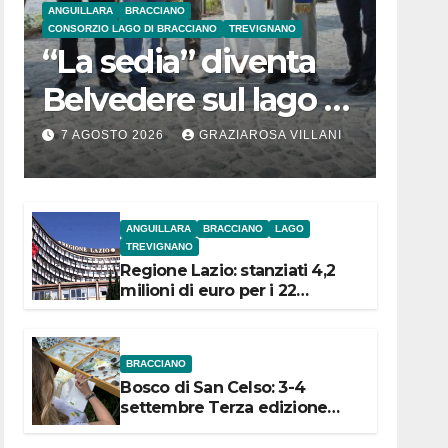
ANGUILLARA
BRACCIANO
CONSORZIO LAGO DI BRACCIANO
TREVIGNANO
“La sedia” diventa
Belvedere sul lago di
Bracciano: ieri
7 AGOSTO 2026
GRAZIAROSA VILLANI
l’inaugurazione
ANGUILLARA
BRACCIANO
LAGO
TREVIGNANO
Regione Lazio: stanziati 4,2
milioni di euro per i 22
Comuni dell’Etruria
Meridionale
BRACCIANO
Bosco di San Celso: 3-4
settembre Terza edizione
Festival “Storie in cielo e in
terra”